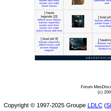
snyder
zack
dceu
superman
zac
sourire
coin
smile
wall
brave
braves
[:haute
legende:10]
[:brad pit
Affleck
bruce
Wayne
batman
afflec
batman
superman
patate
forain
snyder
zack
dceu
coup
frap
sourire
coin
smile
brave
braves
well
here
[:brad pitt:9]
[:hawkins
batman
superman
Batman
tra
affleck
henry
cavill
entrainement
pousse
degage
Batfleck
br
bagarre
A
B
C
D
E
F
G
H
I
J
K
Forum MesDiscu
(c) 20
Copyright © 1997-2025 Groupe
LDLC
(
S