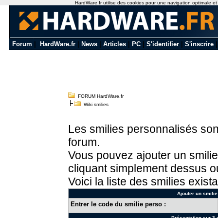
HardWare.fr utilise des cookies pour une navigation optimale et de
Forum
|
HardWare.fr
|
News
|
Articles
|
PC
|
S'identifier
|
S'inscrire
FORUM HardWare.fr
Wiki smilies
Les smilies personnalisés sont
forum.
Vous pouvez ajouter un smilie
cliquant simplement dessus ou
Voici la liste des smilies exista
Ajouter un smilie
Entrer le code du smilie perso :
Présentation sur 3