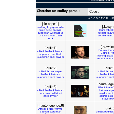
Chercher un smiley perso :
Code :
A
B
C
D
E
F
G
H
I
J
K
[:le pepe:1]
[:kewyn
sadfrog
frog
grenouille
triste
pepe
batman
lourd
affleck
superman
will
masque
Nicolas46230
affleck
snyder
zach
souffle
marre
zack
[:hawkins
[:driik:1]
Batman
Sup
affleck
batfleck
batman
Batfleck
Aff
superman
sadfleck
Training
Brave
superman
zack
snyder
entrainement
[:driik:2]
[:driik:
affleck
bruce
wayne
affleck
bruce
batfleck
batman
batfleck
ba
superman
zack
snyder
superman
zac
[:haute lege
[:driik:5]
Affleck
bruce
affleck
batfleck
batman
batman
sup
superman
will
bleed
snyder
zack
zack
snyder
sourire
coin
brave
bra
[:haute legende:8]
[:driik:
Affleck
bruce
Wayne
batman
superman
affleck
batfleck