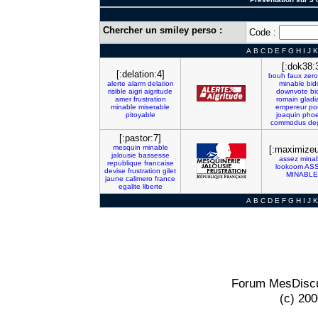
Chercher un smiley perso :
Code :
A
B
C
D
E
F
G
H
I
J
K
[:dok38:
[:delation:4]
bouh
faux
zero
alerte
alarm
delation
minable
bid
risible
aigri
aigritude
downvote
bi
amer
frustration
romain
gladi
minable
miserable
empereur
po
pitoyable
joaquin
phoe
commodus
de
[:pastor:7]
mesquin
minable
[:maximizeu
jalousie
bassesse
assez
mina
republique
francaise
lookoom
AS
devise
frustration
gilet
MINABLE
jaune
calimero
france
egalite
liberte
A
B
C
D
E
F
G
H
I
J
K
Forum MesDiscu
(c) 20