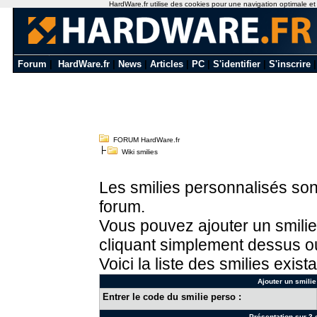
HardWare.fr utilise des cookies pour une navigation optimale et de
Forum
|
HardWare.fr
|
News
|
Articles
|
PC
|
S'identifier
|
S'inscrire
FORUM HardWare.fr
Wiki smilies
Les smilies personnalisés sont
forum.
Vous pouvez ajouter un smilie
cliquant simplement dessus ou
Voici la liste des smilies exista
Ajouter un smilie
Entrer le code du smilie perso :
Présentation sur 3