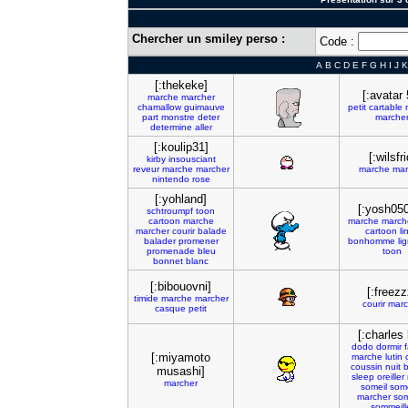
Chercher un smiley perso :
Code :
A
B
C
D
E
F
G
H
I
J
K
[:thekeke]
[:avatar 
marche
marcher
chamallow
guimauve
petit
cartable
part
monstre
deter
marche
determine
aller
[:koulip31]
[:wilsfri
kirby
insousciant
reveur
marche
marcher
marche
mar
nintendo
rose
[:yohland]
[:yosh05
schtroumpf
toon
cartoon
marche
marche
march
marcher
courir
balade
cartoon
li
balader
promener
bonhomme
li
promenade
bleu
toon
bonnet
blanc
[:bibouovni]
[:freezz
timide
marche
marcher
courir
marc
casque
petit
[:charles 
dodo
dormir
[:miyamoto
marche
lutin
coussin
nuit
musashi]
sleep
oreiller
marcher
someil
some
marcher
som
sommeill