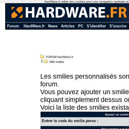
HardWare.fr utilise des cookies pour une navigation optimale et de
Forum
|
HardWare.fr
|
News
|
Articles
|
PC
|
S'identifier
|
S'inscrire
FORUM HardWare.fr
Wiki smilies
Les smilies personnalisés sont
forum.
Vous pouvez ajouter un smilie
cliquant simplement dessus ou
Voici la liste des smilies exista
Ajouter un smilie
Entrer le code du smilie perso :
Présentation sur 3