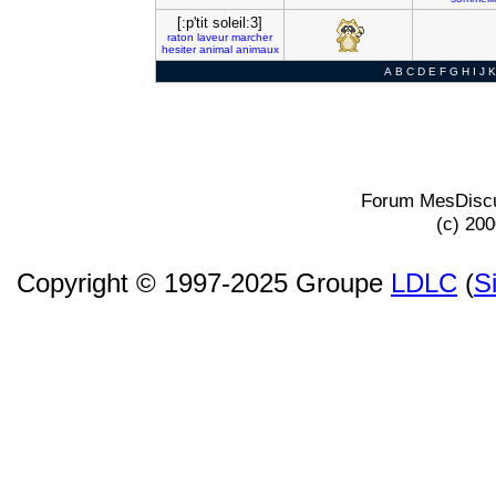
[:p'tit soleil:3]
raton
laveur
marcher
hesiter
animal
animaux
A
B
C
D
E
F
G
H
I
J
K
Forum MesDiscu
(c) 20
Copyright © 1997-2025 Groupe
LDLC
(
S