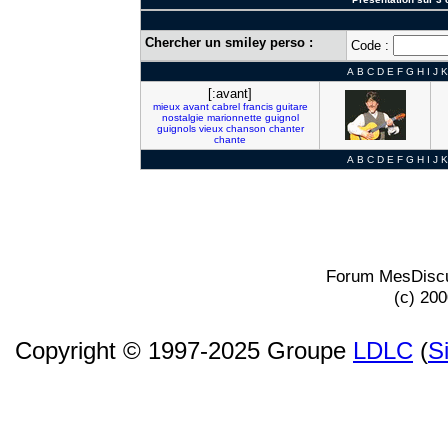
Chercher un smiley perso :
Code :
A
B
C
D
E
F
G
H
I
J
K
[:avant]
mieux
avant
cabrel
francis
guitare
nostalgie
marionnette
guignol
guignols
vieux
chanson
chanter
chante
A
B
C
D
E
F
G
H
I
J
K
Forum MesDiscu
(c) 20
Copyright © 1997-2025 Groupe
LDLC
(
S