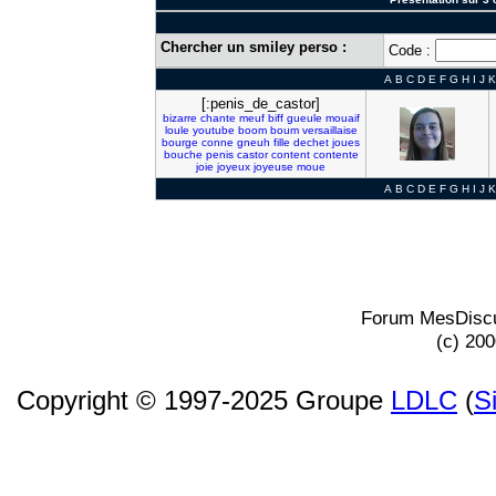
Chercher un smiley perso :
Code :
A
B
C
D
E
F
G
H
I
J
K
[:penis_de_castor]
bizarre
chante
meuf
biff
gueule
mouaif
loule
youtube
boom
boum
versaillaise
bourge
conne
gneuh
fille
dechet
joues
bouche
penis
castor
content
contente
joie
joyeux
joyeuse
moue
A
B
C
D
E
F
G
H
I
J
K
Forum MesDiscu
(c) 20
Copyright © 1997-2025 Groupe
LDLC
(
S