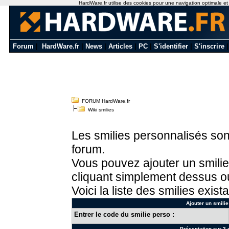
HardWare.fr utilise des cookies pour une navigation optimale et de
Forum
|
HardWare.fr
|
News
|
Articles
|
PC
|
S'identifier
|
S'inscrire
FORUM HardWare.fr
Wiki smilies
Les smilies personnalisés sont
forum.
Vous pouvez ajouter un smilie
cliquant simplement dessus ou
Voici la liste des smilies exista
Ajouter un smilie
Entrer le code du smilie perso :
Présentation sur 3