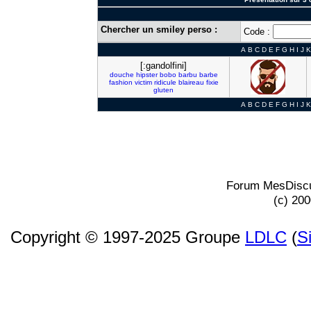
Chercher un smiley perso :
Code :
A
B
C
D
E
F
G
H
I
J
K
[:gandolfini]
douche
hipster
bobo
barbu
barbe
fashion
victim
ridicule
blaireau
fixie
gluten
A
B
C
D
E
F
G
H
I
J
K
Forum MesDiscu
(c) 20
Copyright © 1997-2025 Groupe
LDLC
(
S