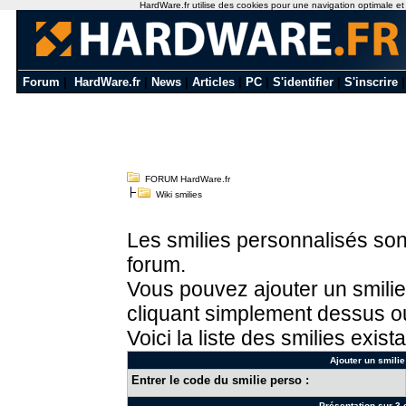
HardWare.fr utilise des cookies pour une navigation optimale et de
Forum
|
HardWare.fr
|
News
|
Articles
|
PC
|
S'identifier
|
S'inscrire
FORUM HardWare.fr
Wiki smilies
Les smilies personnalisés sont
forum.
Vous pouvez ajouter un smilie
cliquant simplement dessus ou
Voici la liste des smilies exista
Ajouter un smilie
Entrer le code du smilie perso :
Présentation sur 3