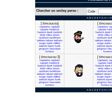
Chercher un smiley perso :
Code :
A
B
C
D
E
F
G
H
I
J
K
[:timcoucou]
[:timcouc
capitaine
capitain
capitaine
ca
captain
haddock
captain
had
hadock
daok
haddok
hadock
daok
tintin
milou
tresor
tintin
milou
t
rackham
rackkham
rackham
rac
rakkam
rakam
rakham
rakkam
rakam
rouge
marin
million
rouge
marin
sabord
injure
hurle
sabord
injure
grognon
mauvaise
grognon
mau
humeur
humeur
[:timcoucou:3]
[:timcouc
capitaine
capitain
capitaine
ca
captain
haddock
captain
had
hadock
daok
haddok
hadock
daok
tintin
milou
tresor
tintin
milou
t
rackham
rackkham
rackham
rac
rakkam
rakam
rakham
rakkam
rakam
rouge
marin
million
rouge
marin
sabord
injure
hurle
sabord
injure
grognon
mauvaise
grognon
mau
humeur
humeur
p
A
B
C
D
E
F
G
H
I
J
K