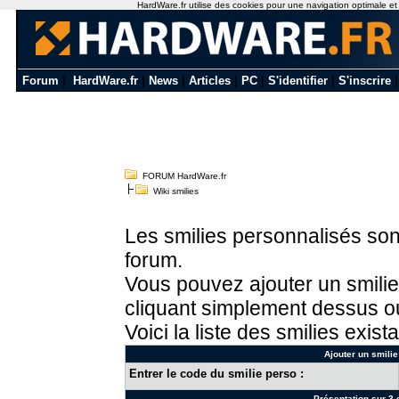
HardWare.fr utilise des cookies pour une navigation optimale et de
Forum
|
HardWare.fr
|
News
|
Articles
|
PC
|
S'identifier
|
S'inscrire
FORUM HardWare.fr
Wiki smilies
Les smilies personnalisés sont
forum.
Vous pouvez ajouter un smilie
cliquant simplement dessus ou
Voici la liste des smilies exista
Ajouter un smilie
Entrer le code du smilie perso :
Présentation sur 3