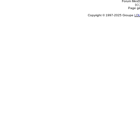
Forum MesDi
(c)
Page gé
Copyright © 1997-2025 Groupe
LD