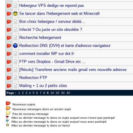
Hebergeur VPS dedigo ne repond pas
Se lancer dans l'hébergement web et Minecraft
Bon choix hebergeur / serveur dédié...
Infecté ? Ou juste un site obsolète ?
Recherche hébergement
Redirection DNS (OVH) et barre d'adresse navigateur
comment installer WP sur dot.fr
FTP vers Dropbox - Gmail Drive etc ...
[Résolu] Transferer anciens mails gmail vers nouvelle adresse
Redirection FTP
Mailing + 1 ou 2 petits sites
Page :
1
2
3
4
5
6
7
8
9
10
20
30
40
Nouveaux sujets
Nouveaux messages dans un ancien sujet
Pas de nouveau message
Allez au dernier message lu dans un sujet auquel vous n'avez pas participé
Allez au dernier message lu dans un sujet auquel vous avez participé
Allez au dernier message lu dans un favori