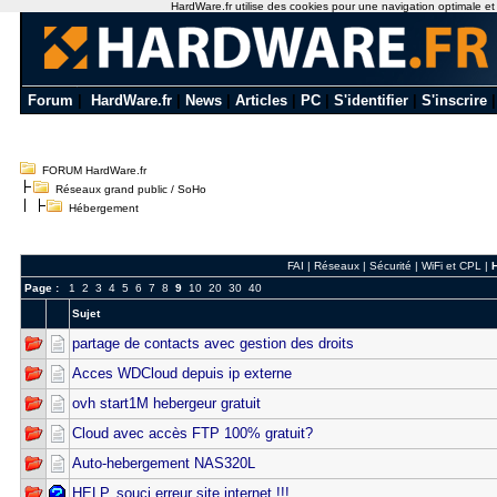
HardWare.fr utilise des cookies pour une navigation optimale et de
Forum
|
HardWare.fr
|
News
|
Articles
|
PC
|
S'identifier
|
S'inscrire
FORUM HardWare.fr
Réseaux grand public / SoHo
Hébergement
FAI
|
Réseaux
|
Sécurité
|
WiFi et CPL
|
Page :
1
2
3
4
5
6
7
8
9
10
20
30
40
Sujet
partage de contacts avec gestion des droits
Acces WDCloud depuis ip externe
ovh start1M hebergeur gratuit
Cloud avec accès FTP 100% gratuit?
Auto-hebergement NAS320L
HELP, souci erreur site internet !!!