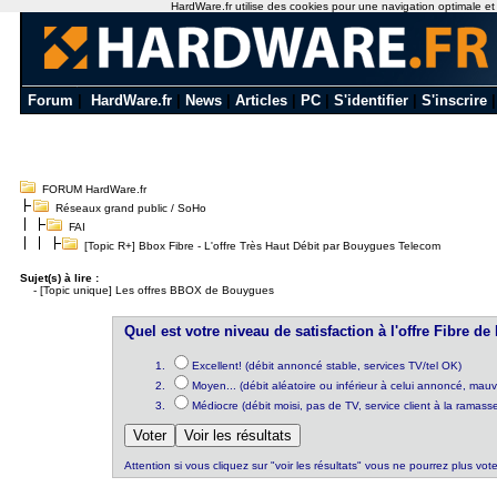
HardWare.fr utilise des cookies pour une navigation optimale et de
Forum
|
HardWare.fr
|
News
|
Articles
|
PC
|
S'identifier
|
S'inscrire
FORUM HardWare.fr
Réseaux grand public / SoHo
FAI
[Topic R+] Bbox Fibre - L'offre Très Haut Débit par Bouygues Telecom
Sujet(s) à lire :
-
[Topic unique] Les offres BBOX de Bouygues
Quel est votre niveau de satisfaction à l'offre Fibre 
Excellent! (débit annoncé stable, services TV/tel OK)
Moyen... (débit aléatoire ou inférieur à celui annoncé, mauva
Médiocre (débit moisi, pas de TV, service client à la ramasse
Attention si vous cliquez sur "voir les résultats" vous ne pourrez plus vote