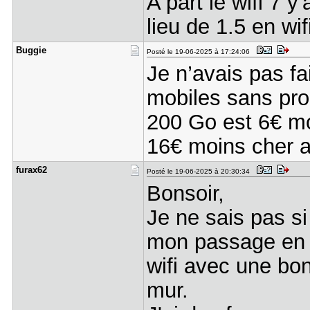
A part le wifi 7 y
lieu de 1.5 en wif
Buggie
Posté le 19-06-2025 à 17:24:06
Je n’avais pas fai
mobiles sans prom
200 Go est 6€ mo
16€ moins cher a
furax62
Posté le 19-06-2025 à 20:30:34
Bonsoir,
Je ne sais pas si
mon passage en 
wifi avec une bo
mur.