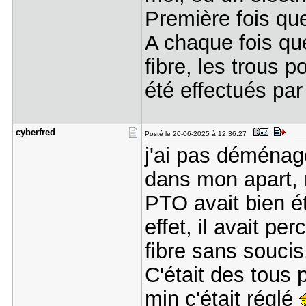
Première fois que
A chaque fois que 
fibre, les trous p
été effectués par 
cyberfred
Posté le 20-06-2025 à 12:36:27
j'ai pas déménag
dans mon apart, n
PTO avait bien ét
effet, il avait pe
fibre sans soucis
C'était des tous 
min c'était réglé