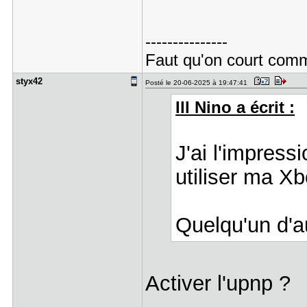
---------------
Faut qu'on court comme
styx42
Posté le 20-06-2025 à 19:47:41
Ill Nino a écrit :
J'ai l'impres
utiliser ma Xb
Quelqu'un d'a
Activer l'upnp ?