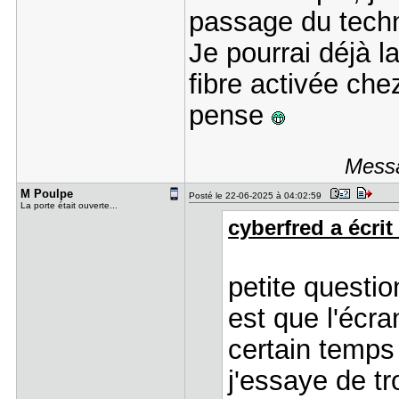
passage du tech
Je pourrai déjà l
fibre activée chez
pense
Messa
M Poulpe
Posté le 22-06-2025 à 04:02:59
La porte était ouverte...
cyberfred a écrit 
petite questio
est que l'écran
certain temps 
j'essaye de tr