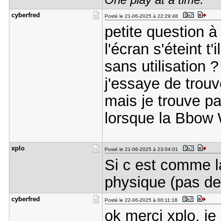
One play at a time.
cyberfred
Posté le 21-06-2025 à 22:29:48
petite question à
l'écran s'éteint t
sans utilisation 
j'essaye de trouv
mais je trouve 
lorsque la Bbow 
xplo
Posté le 21-06-2025 à 23:04:01
Si c est comme l
physique (pas de
cyberfred
Posté le 22-06-2025 à 00:11:18
ok merci xplo, je