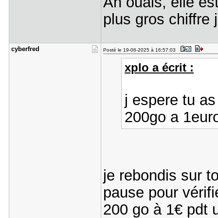
Ah ouais, elle es
plus gros chiffre
cyberfred
Posté le 19-06-2025 à 16:57:03
xplo a écrit :
j espere tu as
200go a 1euro
je rebondis sur t
pause pour vérifie
200 go à 1€ pdt 