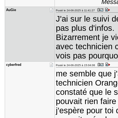
Messa
AuGie
Posté le 24-06-2025 à 11:41:27
J'ai sur le suivi 
pas plus d'infos.
Bizarrement je v
avec technicien ce
vois pas pourquo
cyberfred
Posté le 24-06-2025 à 15:04:06
me semble que j'
technicien Orange
constaté que le so
pouvait rien fair
j'espère pour toi