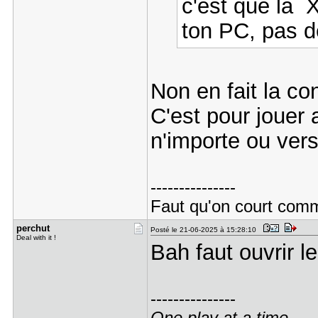
c'est que la X
ton PC, pas d
Non en fait la c
C'est pour jouer 
n'importe ou ver
---------------
Faut qu'on court comme
perchut
Posté le 21-06-2025 à 15:28:10
Deal with it !
Bah faut ouvrir le
---------------