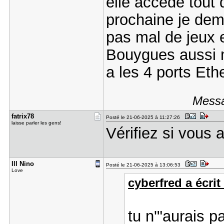
elle accède tout
prochaine je dema
pas mal de jeux 
Bouygues aussi m
a les 4 ports Ethe
Messa
fatrix78
Posté le 21-06-2025 à 11:27:26
laisse parler les gens!
Vérifiez si vous 
Ill Nino
Posté le 21-06-2025 à 13:06:53
Love
cyberfred a écrit 
tu n'"aurais p