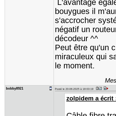
L'avantage égalem
bouygues il m'aur
s'accrocher syst
négatif un routeu
décodeur ^^
Peut être qu'un c
miraculeux qui s
le moment.
Mes
bobby8921
Posté le 20-06-2025 à 18:03:19
zolpidem a écrit 
Câble fibre tr