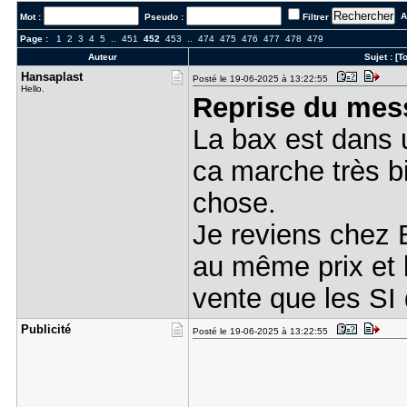
Al
Mot :
Pseudo :
Filtrer
Page :
1
2
3
4
5
..
451
452
453
..
474
475
476
477
478
479
Auteur
Sujet :
[T
Hansaplast
Posté le 19-06-2025 à 13:22:55
Hello.
Reprise du mes
La bax est dans un
ca marche très bi
chose.
Je reviens chez 
au même prix et 
vente que les SI 
Publicité
Posté le 19-06-2025 à 13:22:55