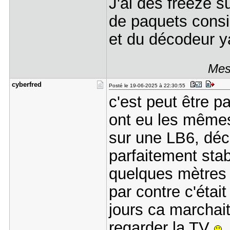
J'ai des freeze 
de paquets consid
et du décodeur ya
Mes
cyberfred
Posté le 19-06-2025 à 22:30:55
c'est peut être 
ont eu les mêmes
sur une LB6, déc
parfaitement stab
quelques mètres 
par contre c'étai
jours ca marchait 
regarder la TV
(