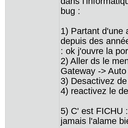
dans l'informatiqu
bug :
1) Partant d'une
depuis des années
: ok j'ouvre la p
2) Aller ds le me
Gateway -> Auto -
3) Desactivez de 
4) reactivez le de 
5) C' est FICHU 
jamais l'alame bi