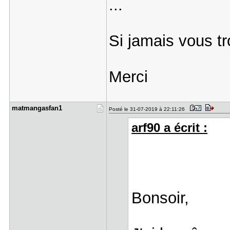
...
Si jamais vous t
Merci
matmangasf​an1
Posté le 31-07-2019 à 22:11:26
arf90 a écrit :
Bonsoir,