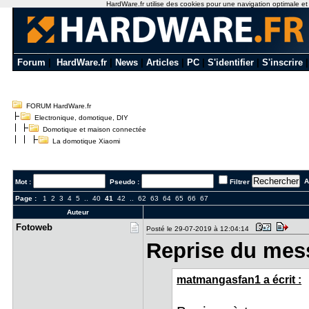
HardWare.fr utilise des cookies pour une navigation optimale et de
Forum
|
HardWare.fr
|
News
|
Articles
|
PC
|
S'identifier
|
S'inscrire
FORUM HardWare.fr
Electronique, domotique, DIY
Domotique et maison connectée
La domotique Xiaomi
Al
Mot :
Pseudo :
Filtrer
Page :
1
2
3
4
5
..
40
41
42
..
62
63
64
65
66
67
Auteur
Fotoweb
Posté le 29-07-2019 à 12:04:14
Reprise du mes
matmangasfan1 a écrit :