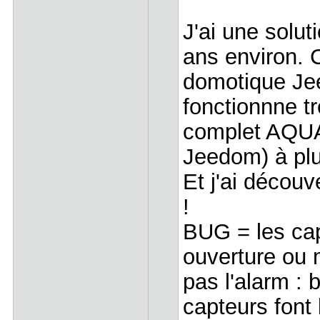
J'ai une sol
ans environ. 
domotique Je
fonctionnne tr
complet AQUA
Jeedom) à pl
Et j'ai découv
!
BUG = les cap
ouverture ou
pas l'alarm : 
capteurs font 