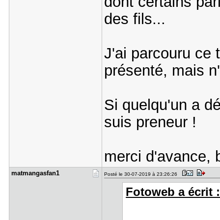
dont certains par
des fils...
J'ai parcouru ce t
présenté, mais n'
Si quelqu'un a déj
suis preneur !
merci d'avance, 
matmangasf​an1
Posté le 30-07-2019 à 23:26:26
Fotoweb a écrit 