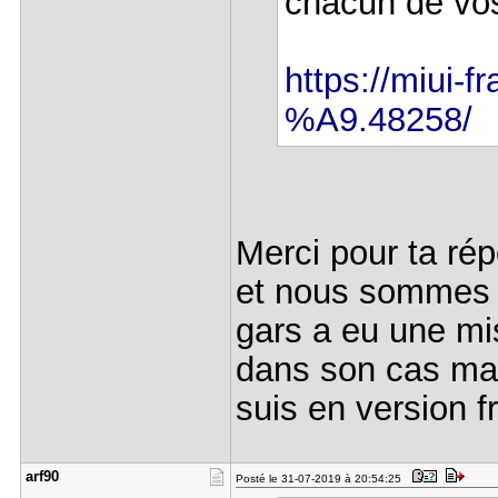
chacun de vo
https://miui-f
%A9.48258/
Merci pour ta ré
et nous sommes p
gars a eu une mis
dans son cas mai
suis en version f
arf90
Posté le 31-07-2019 à 20:54:25