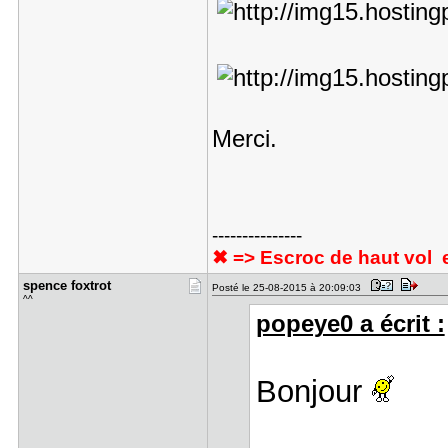
Merci.
---------------
✖ => Escroc de haut vol et
spence fox​trot
Posté le 25-08-2015 à 20:09:03
^^
popeye0 a écrit :
Bonjour