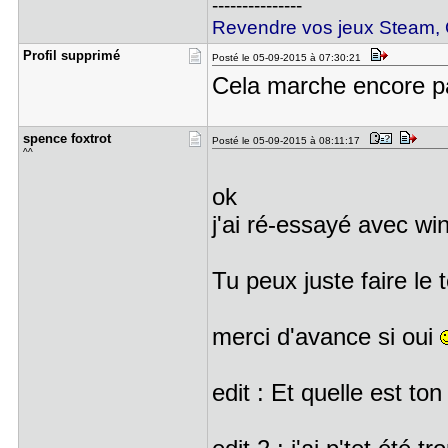
---------------
Revendre vos jeux Steam, O
Profil sup​primé
Posté le 05-09-2015 à 07:30:21
Cela marche encore par
spence fox​trot
Posté le 05-09-2015 à 08:11:17
^^
ok
j'ai ré-essayé avec win
Tu peux juste faire le 
merci d'avance si oui
edit : Et quelle est to