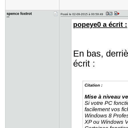
spence fox​trot
Posté le 02-09-2015 à 00:59:49
^^
popeye0 a écrit :
En bas, derriè
écrit :
Citation :
Mise à niveau v
Si votre PC fonc
facilement vos fi
Windows 8 Profes
XP ou Windows Vi