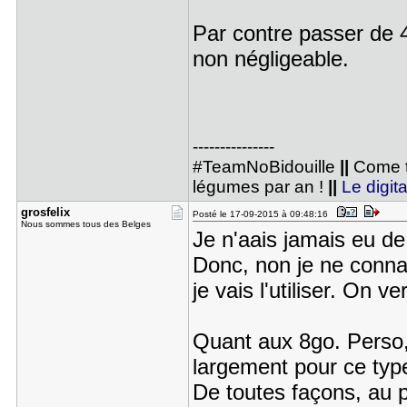
Par contre passer de 
non négligeable.
---------------
#TeamNoBidouille
||
Come t
légumes par an !
||
Le digita
grosfelix
Posté le 17-09-2015 à 09:48:16
Nous sommes tous des Belges
Je n'aais jamais eu 
Donc, non je ne connai
je vais l'utiliser. On ve
Quant aux 8go. Perso, 
largement pour ce ty
De toutes façons, au pi