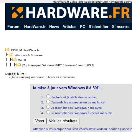
HardWare.fr utilise des cookies pour une navigation optimale
Forum
|
HardWare.fr
|
News
|
Articles
|
PC
|
S'identifier
|
S'inscrire
FORUM HardWare.fr
Windows & Software
Win 8
[Topic unique] Windows 8/RT [Licences/préco : HS !]
Sujet(s) à lire :
-
[Topic unique] Windows 8 : licences et versions
la mise à jour vers Windows 8 à 30€...
J'achète et j'installe dès sa sortie
J'attends les retours avant de me lancer
Je n'achète pas, Windows 7 me suffit
Je n'achète pas, Windows XP/Vista me suffit
Attention si vous cliquez sur "voir les résultats" vous ne pourrez plus vote