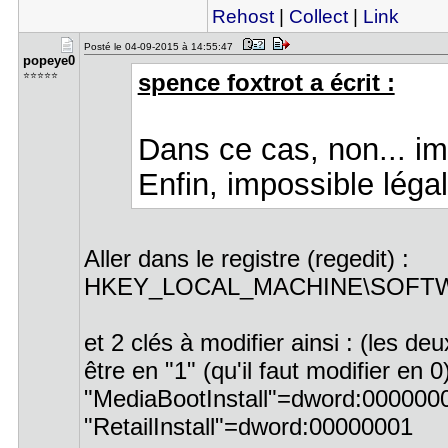
Rehost
|
Collect
|
Link
Posté le 04-09-2015 à 14:55:47
popeye0
⭐⭐⭐⭐⭐
spence foxtrot a écrit :
Dans ce cas, non... im
Enfin, impossible léga
Aller dans le registre (regedit) :
HKEY_LOCAL_MACHINE\SOFTWARE
et 2 clés à modifier ainsi : (les deu
être en "1" (qu'il faut modifier en 0)
"MediaBootInstall"=dword:00000
"RetailInstall"=dword:00000001