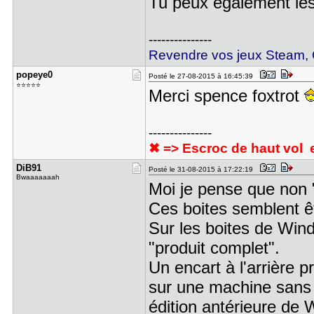
Tu peux également les 
---------------
Revendre vos jeux Steam, O
popeye0
Posté le 27-08-2015 à 16:45:39
⭐⭐⭐⭐⭐
Merci spence foxtrot
---------------
✖ => Escroc de haut vol et
DiB91
Posté le 31-08-2015 à 17:22:19
Bwaaaaaaah
Moi je pense que non 
Ces boites semblent ê
Sur les boites de Wind
"produit complet".
Un encart à l'arrière pr
sur une machine sans
édition antérieure de