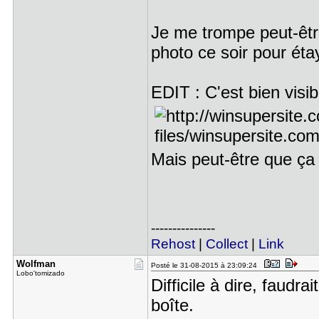
Je me trompe peut-être
photo ce soir pour ét
EDIT : C'est bien visib
Mais peut-être que ça
---------------
Rehost
|
Collect
|
Link
Wolfman
Posté le 31-08-2015 à 23:09:24
Lobo'tomizado
Difficile à dire, faudrai
boîte.