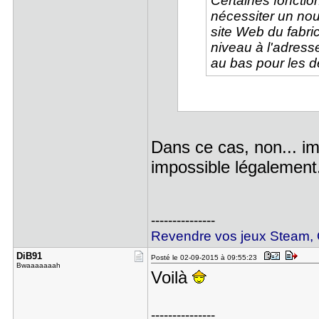
Certaines fonction
nécessiter un nouv
site Web du fabri
niveau à l'adres
au bas pour les dé
Dans ce cas, non... im
impossible légalement.
---------------
Revendre vos jeux Steam, O
DiB91
Posté le 02-09-2015 à 09:55:23
Bwaaaaaaah
Voilà
---------------