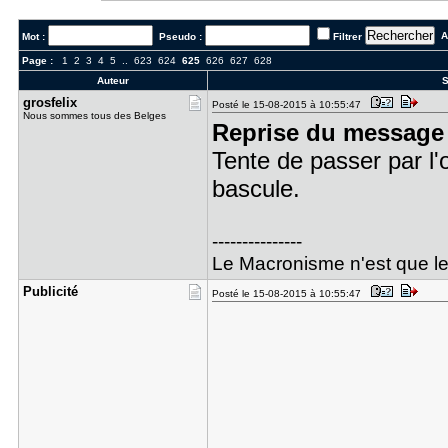
Al
Mot :
Pseudo :
Filtrer
Page :
1
2
3
4
5
..
623
624
625
626
627
628
Auteur
S
grosfelix
Posté le 15-08-2015 à 10:55:47
Nous sommes tous des Belges
Reprise du message 
Tente de passer par l'o
bascule.
---------------
Le Macronisme n'est que l
Publicité
Posté le 15-08-2015 à 10:55:47