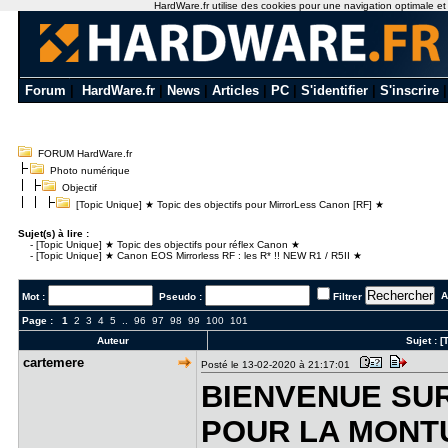
HardWare.fr utilise des cookies pour une navigation optimale et de
Forum
|
HardWare.fr
|
News
|
Articles
|
PC
|
S'identifier
|
S'inscrire
FORUM HardWare.fr
Photo numérique
Objectif
[Topic Unique] ★ Topic des objectifs pour MirrorLess Canon [RF] ★
Sujet(s) à lire :
-
[Topic Unique] ★ Topic des objectifs pour réflex Canon ★
-
[Topic Unique] ★ Canon EOS Mirrorless RF : les R* !! NEW R1 / R5II ★
Al
Mot :
Pseudo :
Filtrer
Page :
1
2
3
4
5
..
96
97
98
99
100
101
Auteur
Sujet :
[
cartemere
Posté le 13-02-2020 à 21:17:01
BIENVENUE SUR
POUR LA MONT