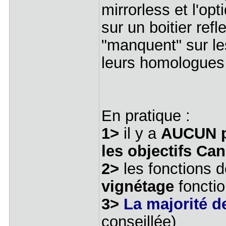
mirrorless et l'op
sur un boitier ref
"manquent" sur les
leurs homologues 
En pratique :
1>
il y a
AUCUN pr
les objectifs Ca
2>
les fonctions d
vignétage
fonctio
3>
La majorité d
conseillée)