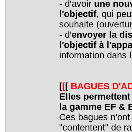
- d'avoir
une nou
l'objectif
, qui peu
souhaite (ouvertu
- d'
envoyer la di
l'objectif à l'appa
information dans l
[
[
[
BAGUES D'A
Elles permetten
la gamme EF & 
Ces bagues n'ont p
"contentent" de raj