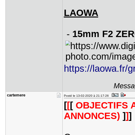
LAOWA
-
15mm F2 ZER
https://laowa.fr/g
Messag
cartemere
Posté le 13-02-2020 à 21:17:26
[
[
[
OBJECTIFS 
ANNONCES)
]
]
]