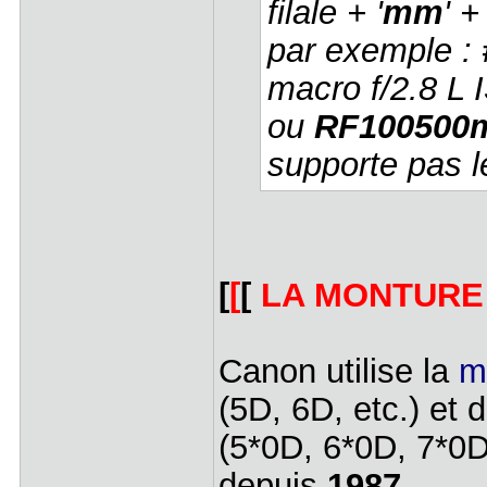
filale + '
mm
' + 
par exemple :
macro f/2.8 L
ou
RF100500
supporte pas l
[
[
[
LA MONTURE
Canon utilise la
m
(5D, 6D, etc.) et
(5*0D, 6*0D, 7*0
depuis
1987
.