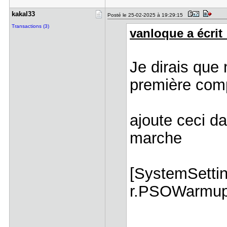
kakal33
Posté le 25-02-2025 à 19:29:15
Transactions (3)
vanloque a écrit 
Je dirais que 
première compi
ajoute ceci da
marche
[SystemSettin
r.PSOWarmup