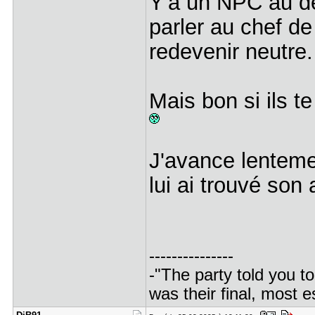
Y'a un NPC au dé
parler au chef de
redevenir neutre.
Mais bon si ils t
J'avance lentemen
lui ai trouvé son a
---------------
-"The party told you to
was their final, most 