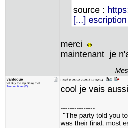
source :
http
[...] escription
merci
maintenant je n'
Mess
vanloque
Posté le 25-02-2025 à 19:52:34
\o/ Buy the dip Shinji ! \o/
cool je vais aussi
Transactions (2)
---------------
-"The party told you to
was their final, most 