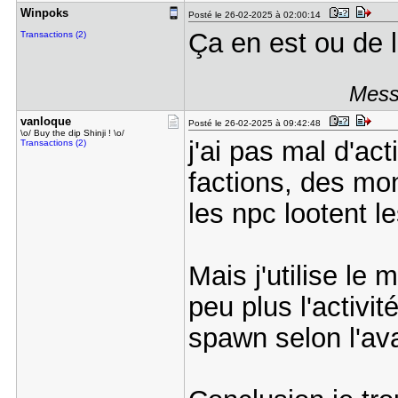
Winpoks
Posté le 26-02-2025 à 02:00:14
Ça en est ou de l'
Transactions (2)
Mess
vanloque
Posté le 26-02-2025 à 09:42:48
\o/ Buy the dip Shinji ! \o/
j'ai pas mal d'ac
Transactions (2)
factions, des mo
les npc lootent l
Mais j'utilise le
peu plus l'activit
spawn selon l'a