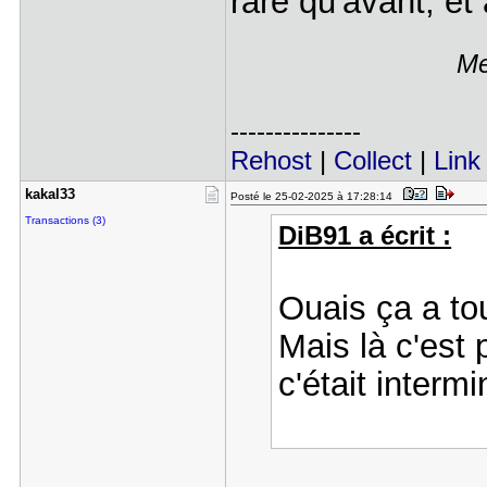
rare qu'avant, et
Me
---------------
Rehost
|
Collect
|
Link
kakal33
Posté le 25-02-2025 à 17:28:14
Transactions (3)
DiB91 a écrit :
Ouais ça a to
Mais là c'est
c'était intermi