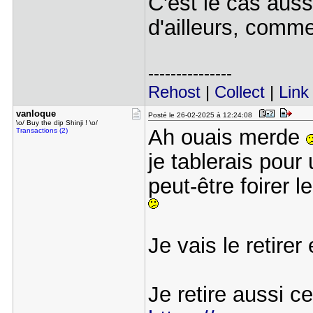
C'est le cas auss
d'ailleurs, comm
---------------
Rehost
|
Collect
|
Link
vanloque
Posté le 26-02-2025 à 12:24:08
\o/ Buy the dip Shinji ! \o/
Ah ouais merde
Transactions (2)
je tablerais pour
peut-être foirer 
Je vais le retirer
Je retire aussi ce