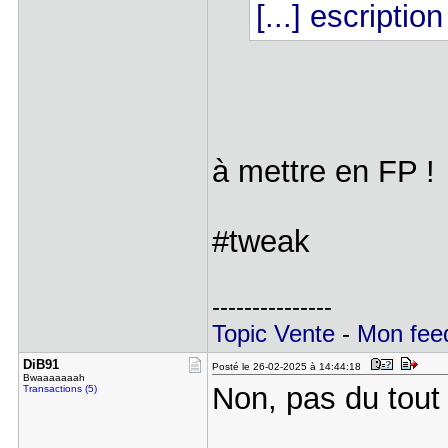
[...] escription
à mettre en FP 
#tweak
---------------
Topic Vente
-
Mon feed
DiB91
Posté le 26-02-2025 à 14:44:18
Bwaaaaaaah
Non, pas du tout 
Transactions (5)