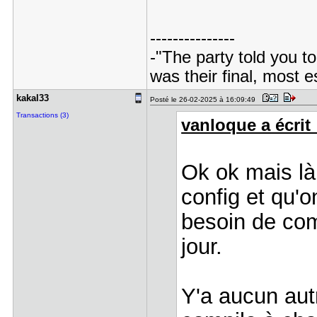
---------------
-"The party told you to
was their final, most 
kakal33
Posté le 26-02-2025 à 16:09:49
Transactions (3)
vanloque a écrit 
Ok ok mais là
config et qu'o
besoin de comp
jour.
Y'a aucun aut