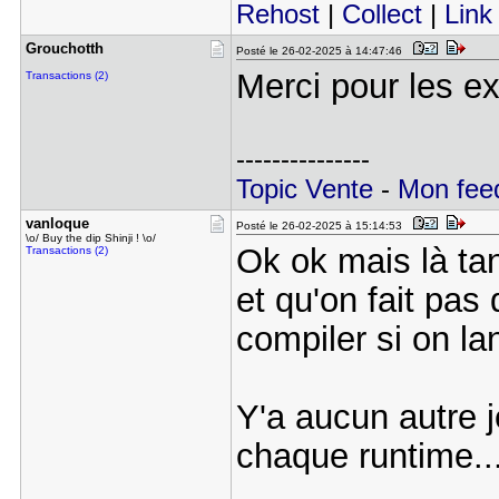
Rehost
|
Collect
|
Link
Grouchotth
Posté le 26-02-2025 à 14:47:46
Merci pour les e
Transactions (2)
---------------
Topic Vente
-
Mon feed
vanloque
Posté le 26-02-2025 à 15:14:53
\o/ Buy the dip Shinji ! \o/
Ok ok mais là ta
Transactions (2)
et qu'on fait pas
compiler si on lan
Y'a aucun autre 
chaque runtime..