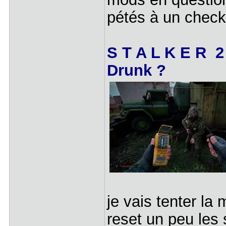
pétés à un check
S T A L K E R 2
Drunk ?
je vais tenter la
reset un peu les