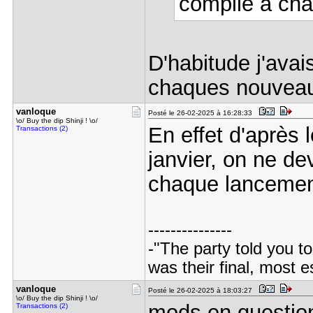
compile à cha
D'habitude j'avai
chaques nouveau
vanloque
Posté le 26-02-2025 à 16:28:33
\o/ Buy the dip Shinji ! \o/
En effet d'après 
Transactions (2)
janvier, on ne de
chaque lancemen
---------------
-"The party told you to
was their final, most 
vanloque
Posté le 26-02-2025 à 18:03:27
\o/ Buy the dip Shinji ! \o/
mods en question
Transactions (2)