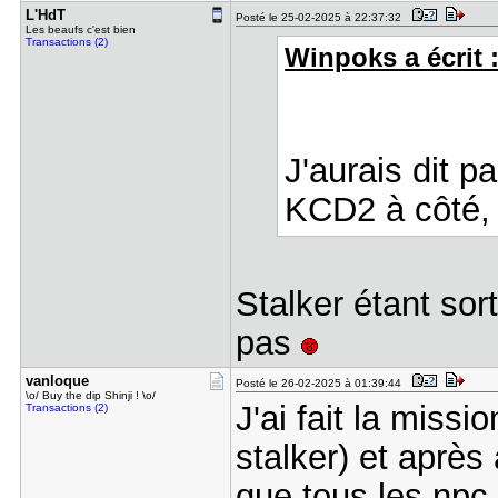
L'HdT
Posté le 25-02-2025 à 22:37:32
Les beaufs c'est bien
Transactions (2)
Winpoks a écrit 
J'aurais dit p
KCD2 à côté, 
Stalker étant sor
pas
vanloque
Posté le 26-02-2025 à 01:39:44
\o/ Buy the dip Shinji ! \o/
J'ai fait la missio
Transactions (2)
stalker) et après
que tous les npc 