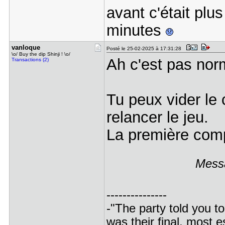
avant c'était plu
minutes
vanloque
Posté le 25-02-2025 à 17:31:28
\o/ Buy the dip Shinji ! \o/
Ah c'est pas norm
Transactions (2)
Tu peux vider le
relancer le jeu.
La première comp
Messa
---------------
-"The party told you to
was their final, most 