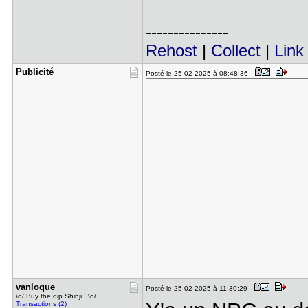
---------------
Rehost
|
Collect
|
Link
Publicité
Posté le 25-02-2025 à 08:48:36
vanloque
Posté le 25-02-2025 à 11:30:29
\o/ Buy the dip Shinji ! \o/
Transactions (2)