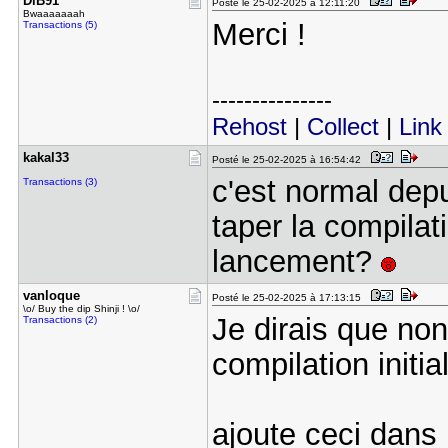
DiB91
Posté le 25-02-2025 à 12:11:20
Bwaaaaaaah
Merci !
Transactions (5)
---------------
Rehost
|
Collect
|
Link
kakal33
Posté le 25-02-2025 à 16:54:42
c'est normal depu
Transactions (3)
taper la compila
lancement?
vanloque
Posté le 25-02-2025 à 17:13:15
\o/ Buy the dip Shinji ! \o/
Je dirais que non
Transactions (2)
compilation initi
ajoute ceci dans 