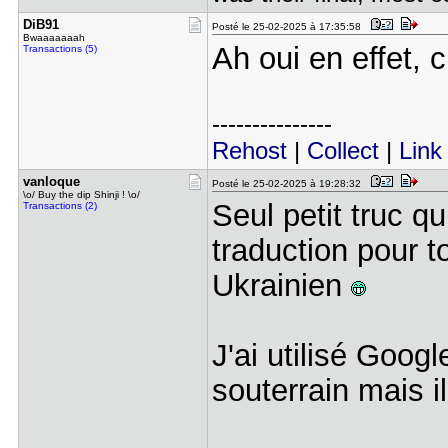
DiB91
Posté le 25-02-2025 à 17:35:58
Bwaaaaaaah
Ah oui en effet, 
Transactions (5)
---------------
Rehost
|
Collect
|
Link
vanloque
Posté le 25-02-2025 à 19:28:32
\o/ Buy the dip Shinji ! \o/
Seul petit truc 
Transactions (2)
traduction pour t
Ukrainien
J'ai utilisé Goog
souterrain mais il