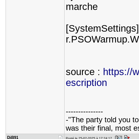
marche
[SystemSettings]
r.PSOWarmup.Wa
source :
https://
escription
---------------
-"The party told you to
was their final, most 
DiB91
Posté le 25-02-2025 à 17:24:17