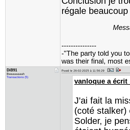
Conclusion je tro
régale beaucou
Messa
---------------
-"The party told you to
was their final, most 
DiB91
Posté le 26-02-2025 à 11:56:29
Bwaaaaaaah
Transactions (5)
vanloque a écrit 
J'ai fait la mi
(coté stalker)
Solder, je pe