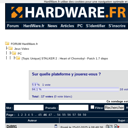
HardWare.fr utilise des cookies pour une navigation optimale et de
Forum
|
HardWare.fr
|
News
|
Articles
|
PC
|
S'identifier
|
S'inscrire
FORUM HardWare.fr
Jeux Video
PC
[Topic Unique] STALKER 2 : Heart of Chornobyl - Patch 1.7 dispo
Sur quelle plateforme y jouerez-vous ?
5.9 %
1 vote
94.1 %
16 vo
Total : 17 votes
(0 vote blanc)
Ce sondage est
Al
Mot :
Pseudo :
Filtrer
Page :
1
2
3
4
5
..
45
46
47
..
54
55
56
57
58
59
Auteur
Sujet :
DiB91
Posté le 25-02-2025 à 08:48:36