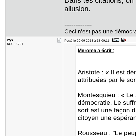
Dans tes citations, on 
allusion.
---------------
Ceci n'est pas une démocra
zyx
Posté le 20-06-2013 à 18:09:11
NCC - 1701
Merome a écrit :
Aristote : « Il est 
attribuées par le sor
Montesquieu : « Le s
démocratie. Le suffra
sort est une façon d'
citoyen une espéran
Rousseau : "Le peuple