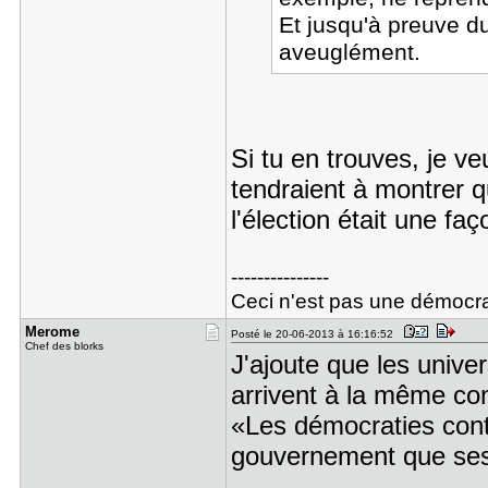
Et jusqu'à preuve du
aveuglément.
Si tu en trouves, je ve
tendraient à montrer q
l'élection était une f
---------------
Ceci n'est pas une démocra
Merome
Posté le 20-06-2013 à 16:16:52
Chef des blorks
J'ajoute que les univers
arrivent à la même co
«Les démocraties con
gouvernement que ses 