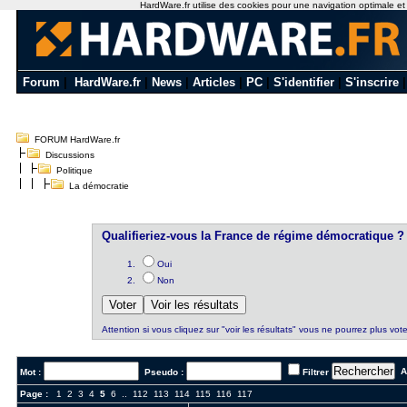
HardWare.fr utilise des cookies pour une navigation optimale et de
Forum
|
HardWare.fr
|
News
|
Articles
|
PC
|
S'identifier
|
S'inscrire
FORUM HardWare.fr
Discussions
Politique
La démocratie
Qualifieriez-vous la France de régime démocratique ?
Oui
Non
Attention si vous cliquez sur "voir les résultats" vous ne pourrez plus vote
Al
Mot :
Pseudo :
Filtrer
Page :
1
2
3
4
5
6
..
112
113
114
115
116
117