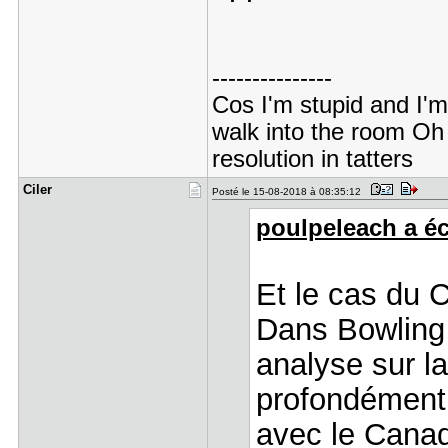
---------------
Cos I'm stupid and I'
walk into the room Oh 
resolution in tatters
Ciler
Posté le 15-08-2018 à 08:35:12
poulpeleach a écr
Et le cas du
Dans Bowling
analyse sur la
profondément 
avec le Canad