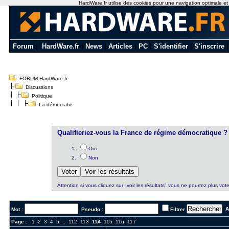
HardWare.fr utilise des cookies pour une navigation optimale et de
Forum
|
HardWare.fr
|
News
|
Articles
|
PC
|
S'identifier
|
S'inscrire
FORUM HardWare.fr
Discussions
Politique
La démocratie
Qualifieriez-vous la France de régime démocratique ?
Oui
Non
Attention si vous cliquez sur "voir les résultats" vous ne pourrez plus vote
Al
Mot :
Pseudo :
Filtrer
Page :
1
2
3
4
5
..
112
113
114
115
116
117