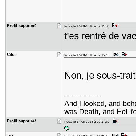
Profil sup​primé
Posté le 14-08-2018 à 09:11:30
t'es rentré de va
Ciler
Posté le 14-08-2018 à 09:15:38
Non, je sous-trai
---------------
And I looked, and beho
was Death, and Hell fo
Profil sup​primé
Posté le 14-08-2018 à 09:17:09
zyx