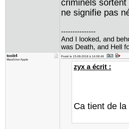
criminels sortent
ne signifie pas né
---------------
And I looked, and beho
was Death, and Hell fo
toxik4
Posté le 15-08-2018 à 14:08:48
Maraîcher Apple
zyx a écrit :
Ca tient de l