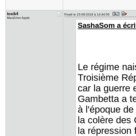
toxik4
Posté le 15-08-2018 à 14:44:50
Maraîcher Apple
SashaSom a écrit
Le régime nais
Troisième Ré
car la guerre 
Gambetta a t
à l'époque de
la colère des
la répression f