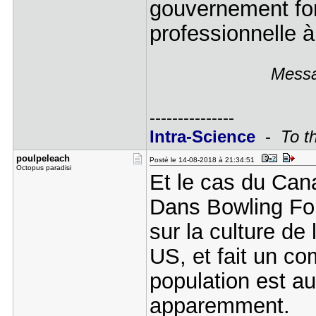
gouvernement for
professionnelle à
Messa
---------------
Intra-Science
-
To t
poulpeleac​h
Posté le 14-08-2018 à 21:34:51
Octopus paradisi
Et le cas du Ca
Dans Bowling Fo
sur la culture d
US, et fait un co
population est 
apparemment.