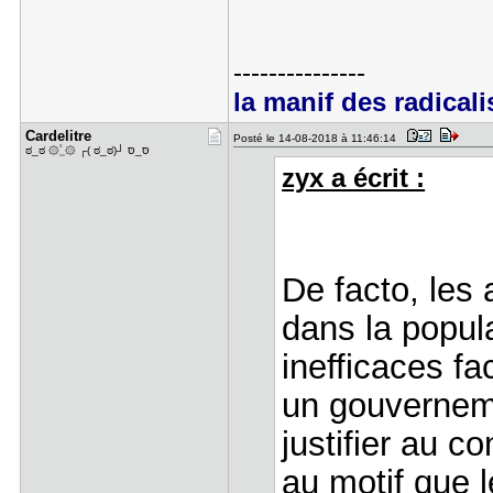
---------------
la manif des radical
Cardelitre
Posté le 14-08-2018 à 11:46:14
ಠ_ಠ ۞_۟۞ ┌( ಠ_ಠ)┘ סּ_סּ
zyx a écrit :
De facto, les
dans la popul
inefficaces fa
un gouverneme
justifier au c
au motif que 