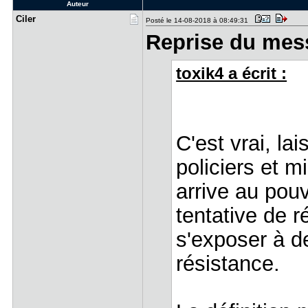
Auteur
Ciler
Posté le 14-08-2018 à 08:49:31
Reprise du mes
toxik4 a écrit :
C'est vrai, la
policiers et m
arrive au pouv
tentative de 
s'exposer à d
résistance.