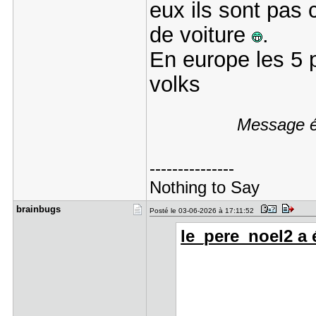
eux ils sont pas 
de voiture
.
En europe les 5 p
volks
Message éd
---------------
Nothing to Say
brainbugs
Posté le 03-06-2026 à 17:11:52
le_pere_noel2 a é