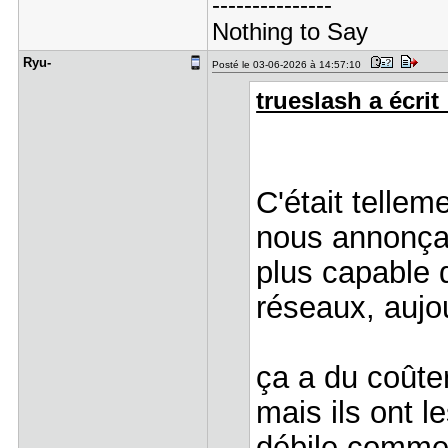
---------------
Nothing to Say
Ryu-
Posté le 03-06-2026 à 14:57:10
trueslash a écrit 
C'était tellem
nous annonça
plus capable 
réseaux, aujo
ça a du coûte
mais ils ont 
débile comme 