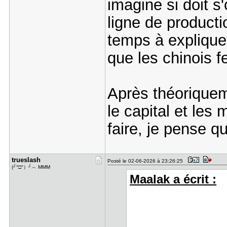
imagine si doit s
ligne de producti
temps à explique
que les chinois f
Après théoriquem
le capital et les
faire, je pense 
trueslash
Posté le 02-06-2026 à 23:26:25
(╯°□°）╯︵ MMM
Maalak a écrit :