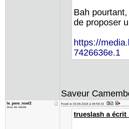
Bah pourtant,
de proposer u
https://media.
7426636e.1
Saveur Camembe
le_pere_no​el2
Posté le 03-06-2026 à 09:59:33
Jeux de merde
trueslash a écrit 