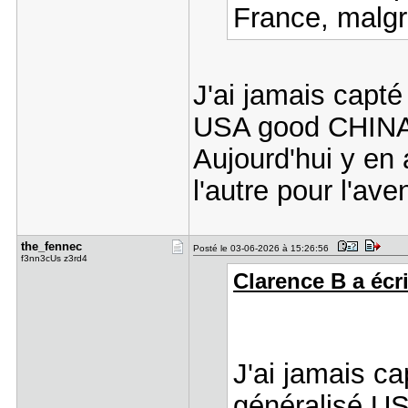
France, malg
J'ai jamais capt
USA good CHIN
Aujourd'hui y en 
l'autre pour l'aven
the_fennec
Posté le 03-06-2026 à 15:26:56
f3nn3cUs z3rd4
Clarence B a écri
J'ai jamais c
généralisé 