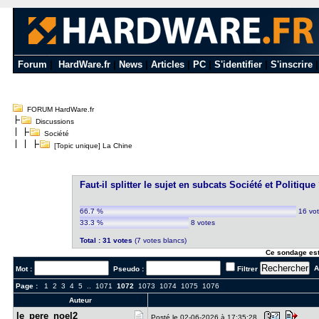
Forum
|
HardWare.fr
|
News
|
Articles
|
PC
|
S'identifier
|
S'inscrire
FORUM HardWare.fr
Discussions
Société
[Topic unique] La Chine
Faut-il splitter le sujet en subcats Société et Politique
66.7 %
16 vo
33.3 %
8 votes
Total : 31 votes
(7 votes blancs)
Ce sondage est
Al
Mot :
Pseudo :
Filtrer
Page :
1
2
3
4
5
..
1071
1072
1073
1074
1075
1076
Auteur
le_pere_no​el2
Posté le 02-06-2026 à 17:35:28