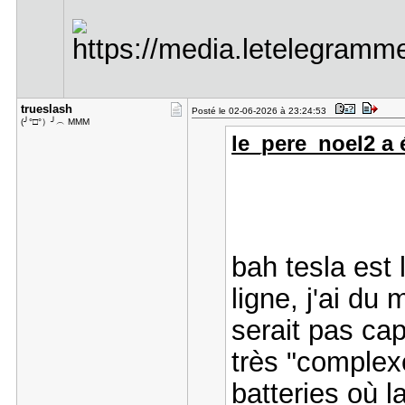
trueslash
Posté le 02-06-2026 à 23:24:53
(╯°□°）╯︵ MMM
le_pere_noel2 a é
bah tesla est
ligne, j'ai du
serait pas ca
très "complex
batteries où l