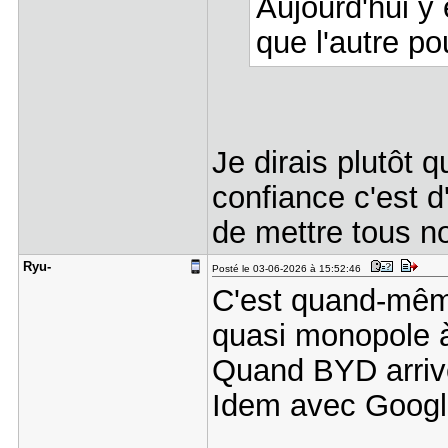
Aujourd'hui y 
que l'autre pou
Je dirais plutôt q
confiance c'est d'
de mettre tous n
Ryu-
Posté le 03-06-2026 à 15:52:46
C'est quand-même 
quasi monopole à 
Quand BYD arrive 
Idem avec Google