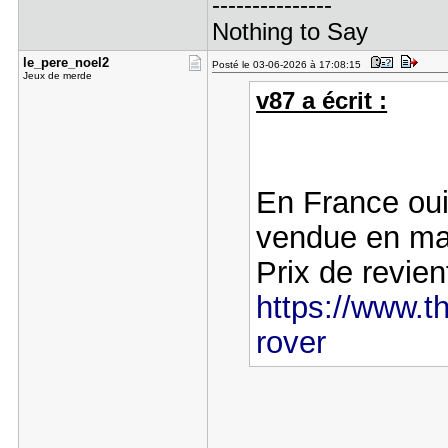
---------------
Nothing to Say
le_pere_no​el2
Posté le 03-06-2026 à 17:08:15
Jeux de merde
v87 a écrit :
En France oui
vendue en mar
Prix de revien
https://www.t
rover