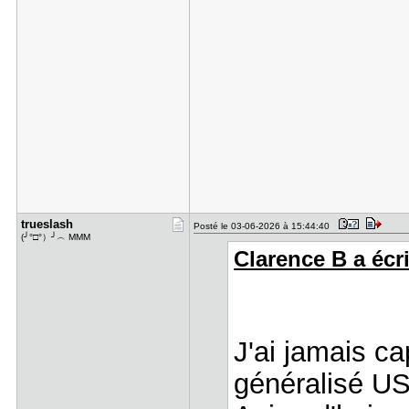
trueslash
Posté le 03-06-2026 à 15:44:40
(╯°□°）╯︵ MMM
Clarence B a écri
J'ai jamais c
généralisé 