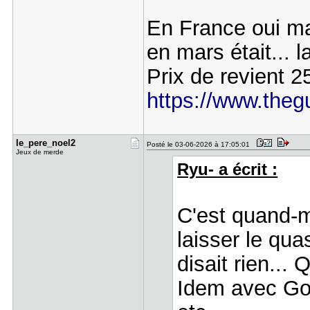
En France oui ma
en mars était...
Prix de revient 25
https://www.theg
le_pere_no​el2
Posté le 03-06-2026 à 17:05:01
Jeux de merde
Ryu- a écrit :
C'est quand-m
laisser le qu
disait rien...
Idem avec Go