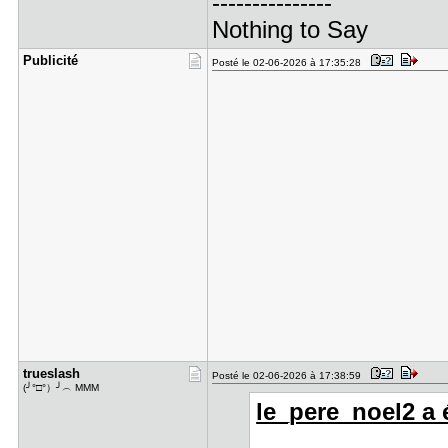
---------------
Nothing to Say
Publicité
Posté le 02-06-2026 à 17:35:28
trueslash
Posté le 02-06-2026 à 17:38:59
(╯°□°）╯︵ MMM
le_pere_noel2 a é