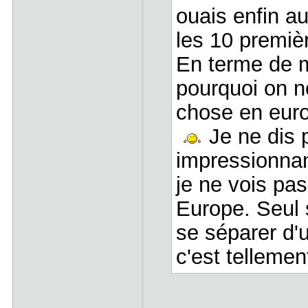
ouais enfin a
les 10 premiè
En terme de m
pourquoi on n
chose en euro
Je ne dis 
impressionnan
je ne vois pas
Europe. Seul 
se séparer d'u
c'est telleme