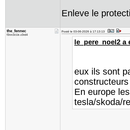
Enleve le protec
the_fennec
Posté le 03-06-2026 à 17:13:13
f3nn3cUs z3rd4
le_pere_noel2 a é
eux ils sont p
constructeurs
En europe les
tesla/skoda/re