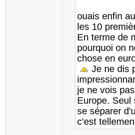
ouais enfin a
les 10 premiè
En terme de m
pourquoi on n
chose en euro
Je ne dis 
impressionnan
je ne vois pas
Europe. Seul 
se séparer d'u
c'est telleme