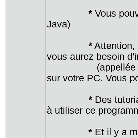
*
Vous pouv
Java)
*
Attention,
vous aurez besoin d'i
(appellée commu
sur votre PC. Vous 
*
Des tutori
à utiliser ce program
*
Et il y a 