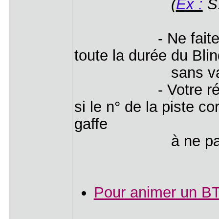
(
Ex :
S.
- Ne faites pas 
toute la durée du Bli
sans vale
- Votre réponse 
si le n° de la piste c
gaffe
à ne pas vous tr
Pour animer un BT, 