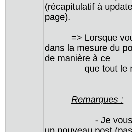
(récapitulatif à updat
page).
=> Lorsque vous an
dans la mesure du pos
de manière à ce
que tout le mond
Remarques :
- Je vous deman
un nouveau post (pas 