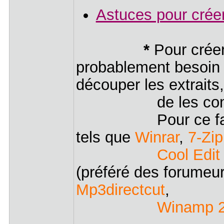
Astuces pour créer 
*
Pour créer
probablement besoin 
découper les extrait
de les conver
Pour ce faire, pl
tels que
Winrar
,
7-Zip
Cool Edit
(préféré des forumeu
Mp3directcut
,
Winamp 2