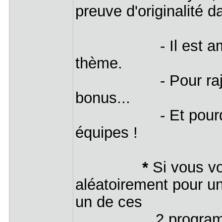
preuve d'originalité d
- Il est amusant
thème.
- Pour rajouter 
bonus...
- Et pourquoi ne
équipes !
*
Si vous vo
aléatoirement pour u
un de ces
2 programm