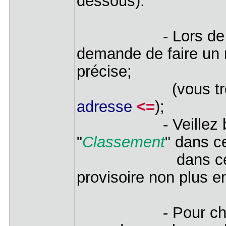
dessous).
- Lors de la clot
demande de faire un r
précise;
(vous trouver
adresse
<=
);
- Veillez bien à
"
Classement
" dans c
dans ce post-l
provisoire non plus e
- Pour chaque B