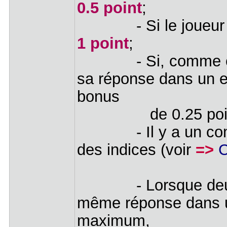
0.5 point
;
- Si le joueur tro
1 point
;
- Si, comme ci-des
sa réponse dans un et
bonus
de 0.25 point et
- Il y a un comptag
des indices (voir
=>
C
- Lorsque deux jou
même réponse dans u
maximum,