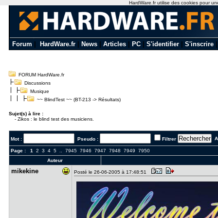
HardWare.fr utilise des cookies pour une 
Forum
|
HardWare.fr
|
News
|
Articles
|
PC
|
S'identifier
|
S'inscrire
FORUM HardWare.fr
Discussions
Musique
~~ BlindTest ~~ (BT-213 -> Résultats)
Sujet(s) à lire :
-
Zikos : le blind test des musiciens.
Al
Mot :
Pseudo :
Filtrer
Page :
1
2
3
4
5
..
7945
7946
7947
7948
7949
7950
Auteur
mikekine
Posté le 26-06-2005 à 17:48:51