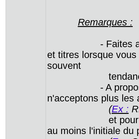
Remarques :
- Faites attentio
et titres lorsque vous
souvent
tendance à bacl
- A propos du n
n'acceptons plus les
(
Ex :
RH
et pour les cha
au moins l'initiale d