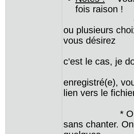
fois raison !
-> Il suffit
ou plusieurs choi
vous désirez
interpréter
c'est le cas, je 
Quand vo
enregistré(e), v
lien vers le fich
* On peut tr
sans chanter. On 