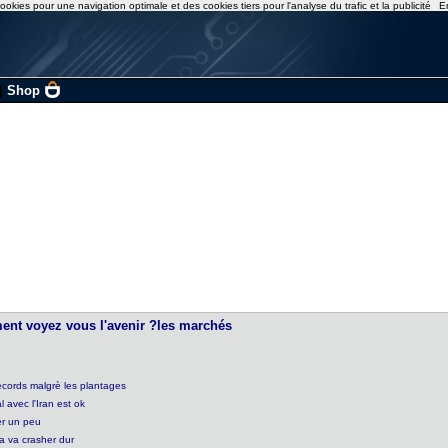
ookies pour une navigation optimale et des cookies tiers pour l'analyse du trafic et la publicité
E
|
Shop
ment voyez vous l'avenir ?les marchés
ecords malgrè les plantages
 avec l'Iran est ok
er un peu
ça va crasher dur