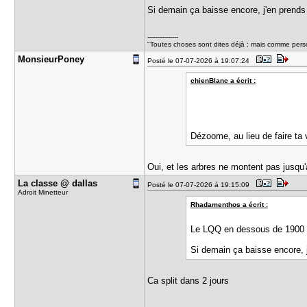
Si demain ça baisse encore, j'en prends
---------------
"Toutes choses sont dites déjà ; mais comme perso
MonsieurPo​ney
Posté le 07-07-2026 à 19:07:24
chienBlanc a écrit :
Dézoome, au lieu de faire ta
Oui, et les arbres ne montent pas jusqu'
La classe ​@ dallas
Posté le 07-07-2026 à 19:15:09
Adroit Minetteur
Rhadamenthos a écrit :
Le LQQ en dessous de 1900 
Si demain ça baisse encore, j
Ca split dans 2 jours