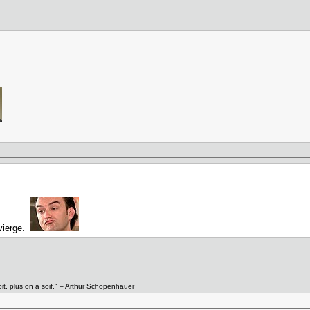
 vierge.
it, plus on a soif." – Arthur Schopenhauer