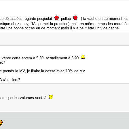
ap délaissées regarde poujoulat
pullup
( la vache en ce moment les j
hysique chez sony, l'IA qui met la pression) mais en même temps les marchés
être une bonne occas en ce moment mais il y a peut être un vice caché
6, vente cette aprem à 5.50, actuellement à 5.90
ax?
je prends la MV, je limite la casse avec 10% de MV
A c'est finit?
ors que les volumes sont là