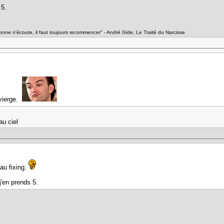
 5.
nne n'écoute, il faut toujours recommencer" - André Gide, Le Traité du Narcisse
 vierge.
au ciel
au fixing.
'en prends 5.