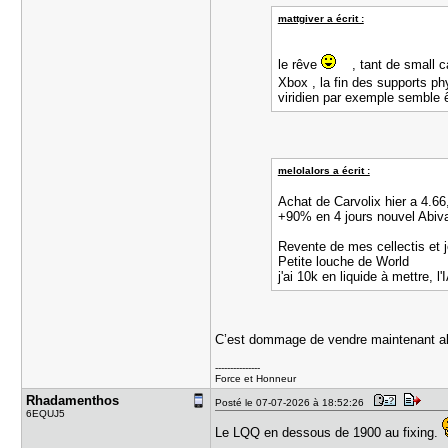
mattgiver a écrit :
le rêve
, tant de small c
Xbox , la fin des supports p
viridien par exemple semble 
melolalors a écrit :
Achat de Carvolix hier a 4.6
+90% en 4 jours nouvel Abiv
Revente de mes cellectis et 
Petite louche de World
j'ai 10k en liquide à mettre, l'I
C’est dommage de vendre maintenant al
---------------
Force et Honneur
Rhadamenth​os
Posté le 07-07-2026 à 18:52:26
6EQUJ5
Le LQQ en dessous de 1900 au fixing.