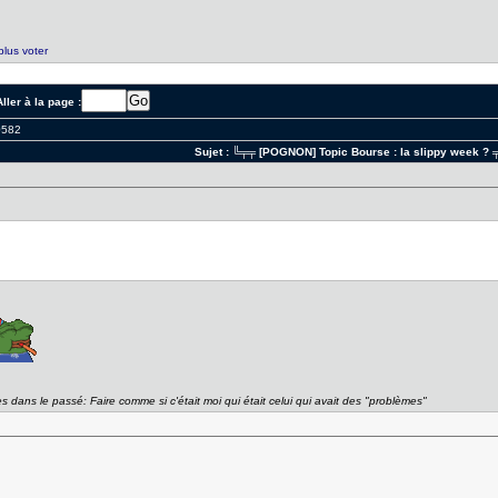
plus voter
ller à la page :
0582
Sujet :
╚╤╤ [POGNON] Topic Bourse : la slippy week ?
dans le passé: Faire comme si c'était moi qui était celui qui avait des "problèmes"