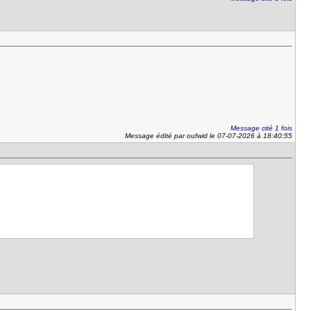
Message cité 1 fois
Message édité par oufwid le 07-07-2026 à 18:40:55