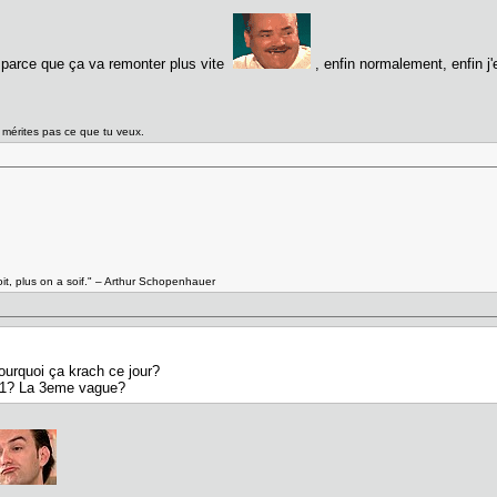
 parce que ça va remonter plus vite
, enfin normalement, enfin j'e
e mérites pas ce que tu veux.
it, plus on a soif." – Arthur Schopenhauer
ourquoi ça krach ce jour?
4-1? La 3eme vague?