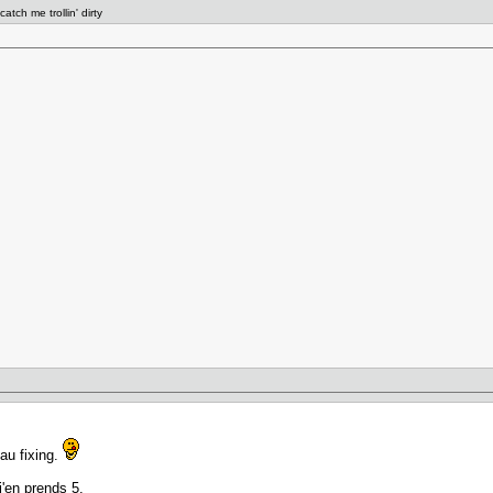
atch me trollin' dirty
au fixing.
'en prends 5.