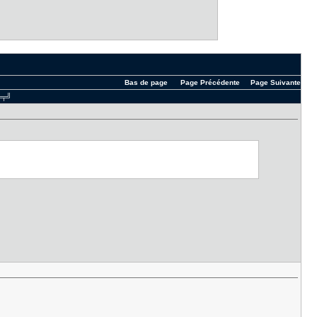
Bas de page
Page Précédente
Page Suivante
 ╤╤╝