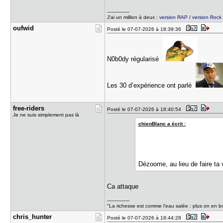
---------------
J'ai un million à deux :
version RAP
/
version Rock
oufwid
Posté le 07-07-2026 à 18:39:36
N0b0dy régularisé
Les 30 d’expérience ont parlé
free-rider​s
Posté le 07-07-2026 à 18:40:54
Je ne suis simplement pas là
chienBlanc a écrit :
Dézoome, au lieu de faire ta
Ca attaque
---------------
"La richesse est comme l’eau salée : plus on en bo
chris_hunt​er
Posté le 07-07-2026 à 18:44:28