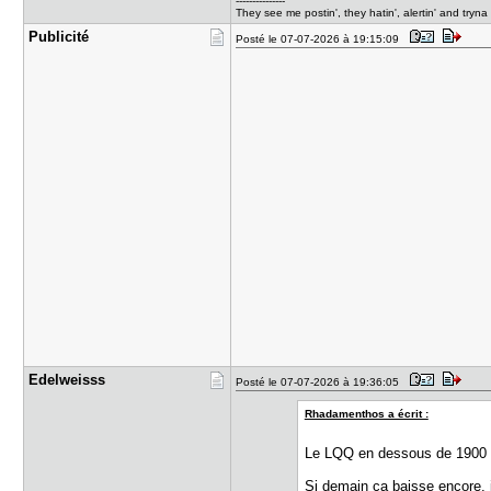
---------------
They see me postin', they hatin', alertin' and tryna c
Publicité
Posté le 07-07-2026 à 19:15:09
Edelweisss
Posté le 07-07-2026 à 19:36:05
Rhadamenthos a écrit :
Le LQQ en dessous de 1900 
Si demain ça baisse encore, j