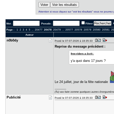
Attention si vous cliquez sur "voir les résultats" vous ne pourrez 
A
Mot :
Pseudo :
Filtrer
Page :
1
2
3
4
5
..
20477
20478
20479
..
20577
20578
20579
20580
20581
2
Auteur
n0b0dy
Posté le 07-07-2026 à 18:35:33
Reprise du message précédent :
free-riders a écrit :
y'a quoi dans 17 jours ?
Le 24 juillet, jour de la fête nationale
---------------
(Tu) vas faire comme quelques autres énergumènes 
Publicité
Posté le 07-07-2026 à 18:35:33