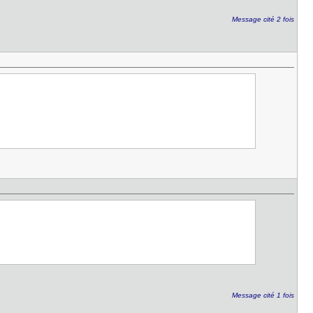
Message cité 2 fois
Message cité 1 fois