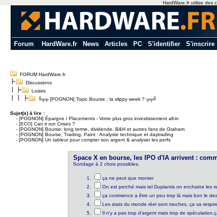
HardWare.fr utilise des c
Forum
|
HardWare.fr
|
News
|
Articles
|
PC
|
S'identifier
|
S'inscrire
FORUM HardWare.fr
Discussions
Loisirs
╚╤╤ [POGNON] Topic Bourse : la slippy week ? ╤╤╝
Sujet(s) à lire :
-
[POGNON] Épargne / Placements - Votre plus gros investissement all-in
-
[ECO] Can it run Crises ?
-
[POGNON] Bourse: long terme, dividende, B&H et autres fans de Graham
-
[POGNON] Bourse, Trading, Paint : Analyste technique et daytrading
-
[POGNON] Un tableur pour compter son argent & analyser les perfs.
Space X en bourse, les IPO d'IA arrivent : com
Sondage à 2 choix possibles.
ça ne peut que monter
On est perché mais tel Duplantis on enchaine les r
ça commence a être un peu trop là mais bon le deal
Les stats du monde réel sont moches, ça va respir
Il n'y a pas trop d'argent mais trop de spéculation,