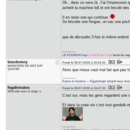
Ok , dans ce sens là. J’ai l’impression 
acheté la machine lidl et ont bricolé de
Il en reste une qui continue
Se bricoler une fringue, un sac une poch
que de découdre 3 fois le même endroit
---------------
LE FLICKR A F.eg
-
Le INSTA de F.eg
-"seuls les sa
biezdomny
Posté le 08-07-2026 à 19:42:02
MONSTERS DO NOT EAT
QUICHE!
Alors que mieux vaut mal fait que pas fa
---------------
Expos et musées
—
Égyptologie
(stupid sexy Jea
fegafomato​s
Posté le 08-07-2026 à 19:47:32
NAN relis avec le doigt :o
C’est sur, mais les gens regardent une v
Et dans la vraie vie c’est tout gondolé e
---------------