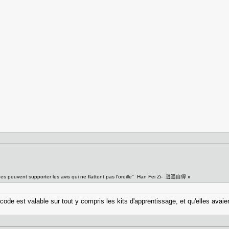
ges peuvent supporter les avis qui ne flattent pas l'oreille" Han Fei Zi- 逍遥自得 x
 code est valable sur tout y compris les kits d'apprentissage, et qu'elles avaie