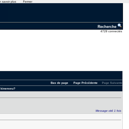
n savoir plus
Fermer
Recherche
4728 connectés
Bas de page
Page Précédente
Page Suivante
e, kinenveu?
Message cité 1 fois