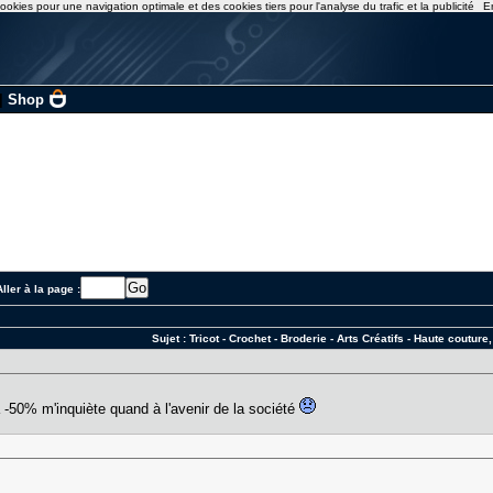
ookies pour une navigation optimale et des cookies tiers pour l'analyse du trafic et la publicité
E
|
Shop
ller à la page :
Sujet :
Tricot - Crochet - Broderie - Arts Créatifs - Haute coutur
 -50% m'inquiète quand à l'avenir de la société