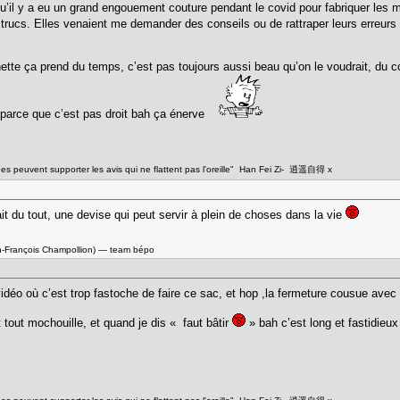
qu’il y a eu un grand engouement couture pendant le covid pour fabriquer les 
s trucs. Elles venaient me demander des conseils ou de rattraper leurs erreur
ette ça prend du temps, c’est pas toujours aussi beau qu’on le voudrait, du co
 parce que c’est pas droit bah ça énerve
ges peuvent supporter les avis qui ne flattent pas l'oreille" Han Fei Zi- 逍遥自得 x
it du tout, une devise qui peut servir à plein de choses dans la vie
n-François Champollion) — team bépo
idéo où c’est trop fastoche de faire ce sac, et hop ,la fermeture cousue avec 
t tout mochouille, et quand je dis « faut bâtir
» bah c’est long et fastidieu