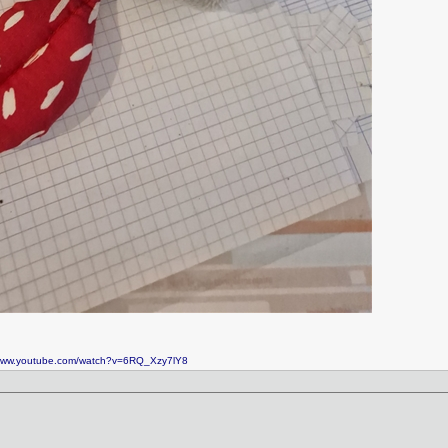
/www.youtube.com/watch?v=6RQ_Xzy7lY8