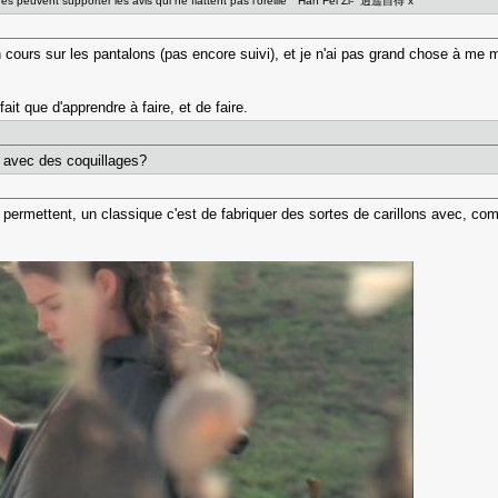
ges peuvent supporter les avis qui ne flattent pas l'oreille" Han Fei Zi- 逍遥自得 x
un cours sur les pantalons (pas encore suivi), et je n'ai pas grand chose à m
fait que d'apprendre à faire, et de faire.
e avec des coquillages?
e permettent, un classique c'est de fabriquer des sortes de carillons avec, 