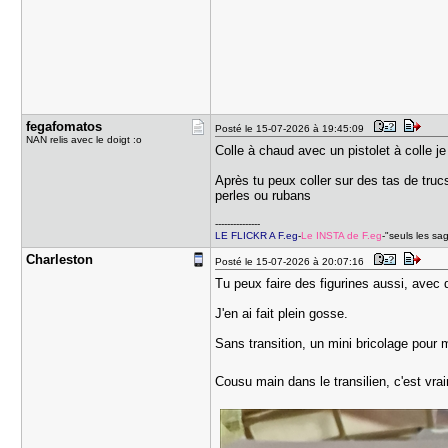
fegafomato​s
Posté le 15-07-2026 à 19:45:09
NAN relis avec le doigt :o
Colle à chaud avec un pistolet à colle j
Après tu peux coller sur des tas de trucs,
perles ou rubans
---------------
LE FLICKR A F.eg
-
Le INSTA de F.eg
-"seuls les sa
Charleston
Posté le 15-07-2026 à 20:07:16
Tu peux faire des figurines aussi, avec d
J'en ai fait plein gosse.
Sans transition, un mini bricolage pour m
Cousu main dans le transilien, c'est vra