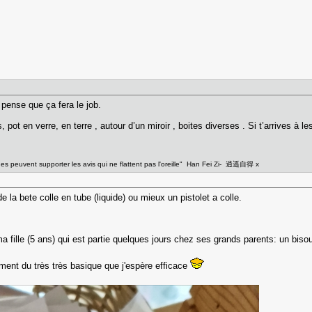
e pense que ça fera le job.
 pot en verre, en terre , autour d’un miroir , boites diverses . Si t’arrives à l
ges peuvent supporter les avis qui ne flattent pas l'oreille" Han Fei Zi- 逍遥自得 x
e la bete colle en tube (liquide) ou mieux un pistolet a colle.
a fille (5 ans) qui est partie quelques jours chez ses grands parents: un bisou
iment du très très basique que j'espère efficace