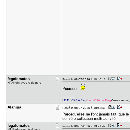
fegafomato​s
Posté le 08-07-2026 à 18:40:16
NAN relis avec le doigt :o
Pourquoi
---------------
LE FLICKR A F.eg
-
Le INSTA de F.eg
-"seuls les sa
Alanina
Posté le 08-07-2026 à 18:48:49
Parcequ'elles ne l'ont jamais fait, que le
dernière collection multi-activité.
fegafomato​s
Posté le 08-07-2026 à 19:21:47
NAN relis avec le doigt :o