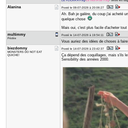
LE FLICKR A F.eg
-
Le INSTA de F.eg
-"seuls les sa
Alanina
Posté le 08-07-2026 à 20:06:27
Ah. Bah je galère, du coup j'ai acheté 
quelque chose
Mais oui, c'est plus facile d'acheter tout 
multimmy
Posté le 14-07-2026 à 19:54:11
Pédée
Vous auriez des idées de choses à fair
biezdomny
Posté le 14-07-2026 à 23:42:37
MONSTERS DO NOT EAT
Ça dépend des coquillages, mais s'ils l
QUICHE!
Sensibility des années 2000.