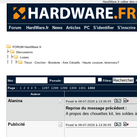
HardWare.fr utilise des c
Forum
|
HardWare.fr
|
News
|
Articles
|
PC
|
S'identifier
|
S'inscrire
FORUM HardWare.fr
Discussions
Loisirs
Tricot - Crochet - Broderie - Arts Créatifs - Haute couture, kinenveu?
A
Mot :
Pseudo :
Filtrer
Page :
1
2
3
4
5
..
1297
1298
1299
1300
1301
1302
Auteur
Alanina
Posté le 08-07-2026 à 13:36:05
Reprise du message précédent :
A propos des chouettes kit, les soldes à
Publicité
Posté le 08-07-2026 à 13:36:05