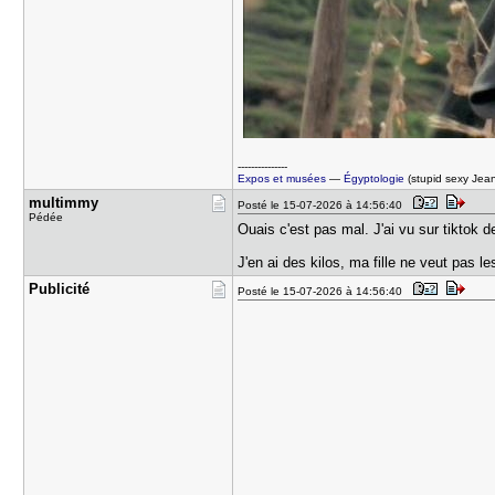
---------------
Expos et musées
—
Égyptologie
(stupid sexy Jea
multimmy
Posté le 15-07-2026 à 14:56:40
Pédée
Ouais c'est pas mal. J'ai vu sur tiktok d
J'en ai des kilos, ma fille ne veut pas l
Publicité
Posté le 15-07-2026 à 14:56:40