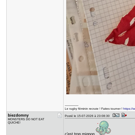
---------------
Le rugby féminin recrute ! Faites tourner !
https:/
biezdomny
Posté le 15-07-2026 à 23:08:30
MONSTERS DO NOT EAT
QUICHE!
c'est trop mignon