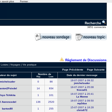
n savoir plus
Fermer
Recherche
3851 connectés
Règlement de Discussions
|
Loisirs
|
Voyages
|
Vie pratique
Page Précédente
Page Suivante
Nombre de
uteur du sujet
Date du dernier message
Rép.
Lues
18-07-2007 à 09:32
jmichelsud​er
0
86
jmichelsud​er
18-07-2007 à 05:08
aston2Foi​xdel
14
934
freeza01
16-07-2007 à 20:41
Yoyo Tchik​ita
1
101
La Monne
16-07-2007 à 09:50
l Awrence​del
136
2520
mp3dux
15-07-2007 à 18:28
bartos80
1
255
chris672