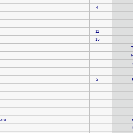
4
11
15
T
b
2
oire