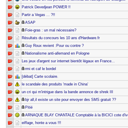
Patrick Devedjean POWER !!
Partir a Vegas ... ?!!
ASAP
Foie-gras : un mal nécessaire?
Résultats du concours les 10 ans d'Hardware.fr
Guy Roux revient :Pour ou contre ?
Nationalisme anti-allemand en Pologne
Les jeux d'argent sur internet bientôt légaux en France...
rmi et caf le bordel
[débat] Carte scolaire.
le scandale des produits 'made in China'
un cri qui m'intrigue dans la bande annonce de shrek III
bjr all,il existe un site pour envoyer des SMS gratuit ??
Pitié
ARNAQUE BLAY CHANTALE Comptable à la BICICI cote d'iv
eiffage, honte a vous !!!