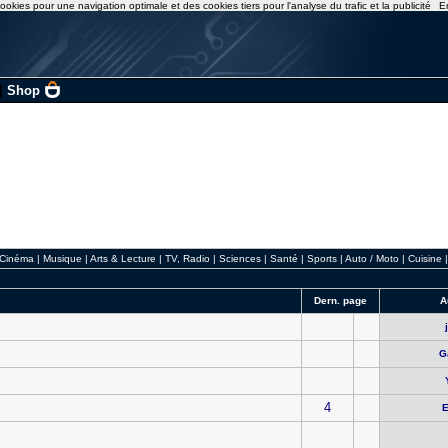
ookies pour une navigation optimale et des cookies tiers pour l'analyse du trafic et la publicité
E
|
Shop
Cinéma
|
Musique
|
Arts & Lecture
|
TV, Radio
|
Sciences
|
Santé
|
Sports
|
Auto / Moto
|
Cuisine
Dern. page
A
G
4
E