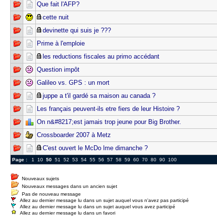
Que fait l'AFP?
cette nuit
devinette qui suis je ???
Prime à l'emploie
les reductions fiscales au primo accédant
Question impôt
Galileo vs. GPS : un mort
juppe a t'il gardé sa maison au canada ?
Les français peuvent-ils etre fiers de leur Histoire ?
On n&#8217;est jamais trop jeune pour Big Brother.
Crossboarder 2007 à Metz
C'est ouvert le McDo lme dimanche ?
Page :
1
10
50
51
52
53
54
55
56
57
58
59
60
70
80
90
100
Nouveaux sujets
Nouveaux messages dans un ancien sujet
Pas de nouveau message
Allez au dernier message lu dans un sujet auquel vous n'avez pas participé
Allez au dernier message lu dans un sujet auquel vous avez participé
Allez au dernier message lu dans un favori