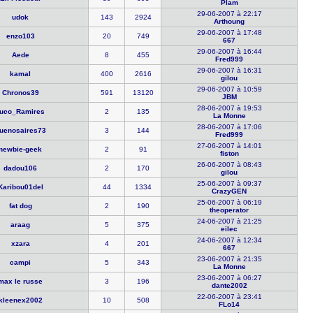
Plam
29-06-2007 à 22:17
udok
143
2924
Arthoung
29-06-2007 à 17:48
enzo103
20
749
667
29-06-2007 à 16:44
Aede
8
455
Fred999
29-06-2007 à 16:31
kamal
400
2616
gilou
29-06-2007 à 10:59
Chronos39
591
13120
JBM
28-06-2007 à 19:53
uco_Ramir​es
2
135
La Monne
28-06-2007 à 17:06
uenosaire​s73
3
144
Fred999
27-06-2007 à 14:01
newbie-gee​k
2
91
fiston
26-06-2007 à 08:43
dadou106
2
170
gilou
25-06-2007 à 09:37
Karibou01d​el
44
1334
CrazyGEN
25-06-2007 à 06:19
fat dog
2
190
theoperato​r
24-06-2007 à 21:25
araag
5
375
eilec
24-06-2007 à 12:34
xzara
4
201
667
23-06-2007 à 21:35
campi
5
343
La Monne
23-06-2007 à 06:27
max le rus​se
3
196
dante2002
22-06-2007 à 23:41
kleenex200​2
10
508
FLo14