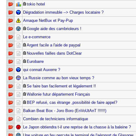
tokio hotel
Dégradation immeuble --> Charges locataire ?
Arnaque NetBux et Pay-Pup
Google aide des cambrioleurs !
Le e-commerce
Argent facile a l'aide de paypal
Nouvelles failles dans DotClear
Eurobarre
qui connait Auxerre ?
La Russie comme au bon vieux temps ?
Se faire ban facilement et légalement !!
Wallonie futur département Français
BEP refusé, cas étrange ,possibilité de faire appel?
Balkan Beat Box - Joro Boro (EnVoUtAnT !!!!!!)
Combien de techniciens informatique
Le Japon obtiendra t-il une reprise de la chasse à la baleine ?
Une voiture en feu percute le terminal de l'aéroport de Glasgow