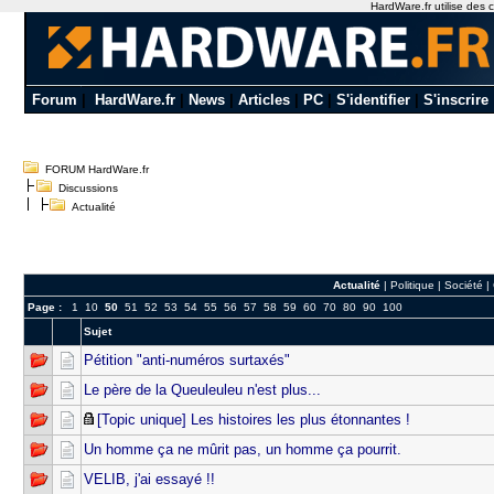
HardWare.fr utilise des c
Forum
|
HardWare.fr
|
News
|
Articles
|
PC
|
S'identifier
|
S'inscrire
FORUM HardWare.fr
Discussions
Actualité
Actualité
|
Politique
|
Société
|
Page :
1
10
50
51
52
53
54
55
56
57
58
59
60
70
80
90
100
Sujet
Pétition "anti-numéros surtaxés"
Le père de la Queuleuleu n'est plus...
[Topic unique] Les histoires les plus étonnantes !
Un homme ça ne mûrit pas, un homme ça pourrit.
VELIB, j'ai essayé !!