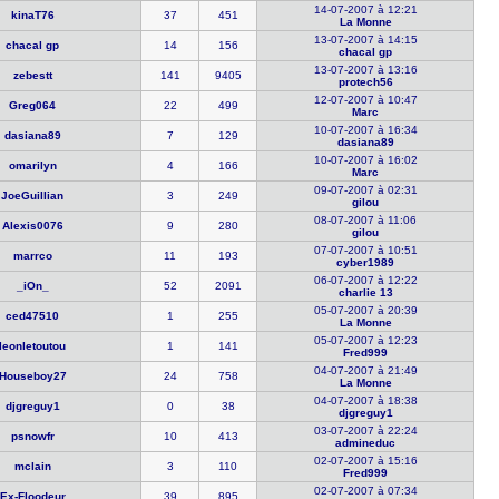
14-07-2007 à 12:21
kinaT76
37
451
La Monne
13-07-2007 à 14:15
chacal gp
14
156
chacal gp
13-07-2007 à 13:16
zebestt
141
9405
protech56
12-07-2007 à 10:47
Greg064
22
499
Marc
10-07-2007 à 16:34
dasiana89
7
129
dasiana89
10-07-2007 à 16:02
omarilyn
4
166
Marc
09-07-2007 à 02:31
JoeGuillia​n
3
249
gilou
08-07-2007 à 11:06
Alexis0076
9
280
gilou
07-07-2007 à 10:51
marrco
11
193
cyber1989
06-07-2007 à 12:22
_iOn_
52
2091
charlie 13
05-07-2007 à 20:39
ced47510
1
255
La Monne
05-07-2007 à 12:23
leonletout​ou
1
141
Fred999
04-07-2007 à 21:49
Houseboy27
24
758
La Monne
04-07-2007 à 18:38
djgreguy1
0
38
djgreguy1
03-07-2007 à 22:24
psnowfr
10
413
admineduc
02-07-2007 à 15:16
mclain
3
110
Fred999
02-07-2007 à 07:34
Ex-Floodeu​r
39
895