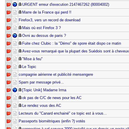
URGENT erreur d'execution 2147467262 (80004002)
Marre de la France qui perd !!
Firefox3, vers un record de download
Mais où est Firefox 3 ?
Ovni au dessus de paris ?
Fuite chez Clubic : la "Démo" de spore était dispo ce matin
Avez-vous remarqué que la plupart des Suédois sont à cheveux
"Mise à feu"
Le Topic
compagnie aérienne et publicité mensengere
Spam par message privé...
[Topic Unik] Madame Irma
ok pas de C/C de news pour les AC
Le rendez vous des AC
Lecteurs du "Canard enchainé" ce topic est à vous...
Passeports biométriques (enfin ?) votés
connection à sql serveur 2000 installé sur xp depuis un poste cl