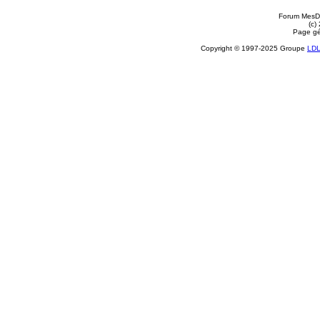
Forum MesDi
(c)
Page gé
Copyright © 1997-2025 Groupe
LD