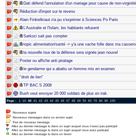
Dati défend l'annulation d'un mariage pour cause de non-virginité
Réduction d'impot sur le revenu
Alain Finkielkraut n'a pu s'exprimer à Sciences Po Paris
L'Australie et l'Islam, les habitants refusent
Sarkozi sait pas compter
topic alimentation/santé -> y'a une vache folle dans ma casserol
la nouvelle tour de la défense sera signée jean nouvel
Poster ou affiche anti piratage
le gendarme qui a abattu un homme mis en examen
"droit de lien"
TP BAC S 2008
Bush veut envoyer 20 000 soldats de plus en irak.
Page :
1
10
40
41
42
43
44
45
46
47
48
49
50
60
70
80
90
100
Nouveaux sujets
Nouveaux messages dans un ancien sujet
Pas de nouveau message
Allez au dernier message lu dans un sujet auquel vous n'avez pas participé
Allez au dernier message lu dans un sujet auquel vous avez participé
Allez au dernier message lu dans un favori