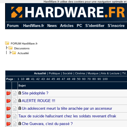
HardWare.fr utilise des cookies pour une navigation optimale et de
Forum
|
HardWare.fr
|
News
|
Articles
|
PC
|
S'identifier
|
S'inscrire
FORUM HardWare.fr
Discussions
Actualité
Actualité
|
Politique
|
Société
|
Cinéma
|
Musique
|
Arts & Lecture
|
TV,
Page :
1
10
40
41
42
43
44
45
46
47
48
49
50
60
70
80
90
100
Sujet
Site pédophile ?
ALERTE ROUGE !!!
Un adolescent meurt la tête arrachée par un ascenseur
Taux de suicide hallucinant chez les soldats revenant d'Irak
Che Guevara, c'est du passé ?