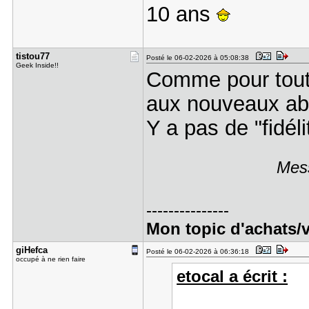
10 ans
tistou77
Posté le 06-02-2026 à 05:08:38
Geek Inside!!
Comme pour tout l
aux nouveaux a
Y a pas de "fidél
Mess
---------------
Mon topic d'achats/
giHefca
Posté le 06-02-2026 à 06:36:18
occupé à ne rien faire
etocal a écrit :