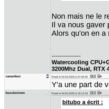
Non mais ne le 
Il va nous gaver
Alors qu'on en a 
---------------
Watercooling CPU+G
3200Mhz Dual, RTX 
canardeur
Posté le 04-02-2026 à 07:45:40
Y'a une part de 
bozoleclow​n
Posté le 04-02-2026 à 16:12:18
bitubo a écrit :