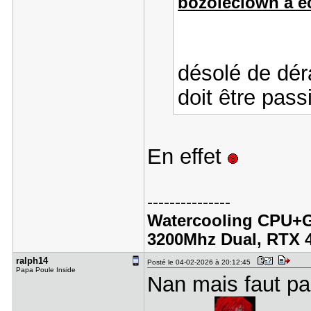
bozoleclown a éc
désolé de déra
doit être pas
En effet
---------------
Watercooling CPU+G
3200Mhz Dual, RTX 
ralph14
Posté le 04-02-2026 à 20:12:45
Papa Poule Inside
Nan mais faut pa