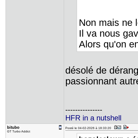
Non mais ne 
Il va nous ga
Alors qu'on en
désolé de dérange
passionnant au
---------------
HFR in a nutshell
bitubo
Posté le 04-02-2026 à 18:33:20
GT Turbo Addict