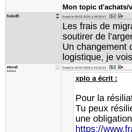
Mon topic d'achats/
hido45
Posté le 09-02-2026 à 08:50:47
Les frais de migr
soutirer de l'arge
Un changement de
logistique, je vo
etocal
Posté le 10-02-2026 à 01:43:21
bebew
xplo a écrit :
Pour la résilia
Tu peux résili
une obligation
https://www.fr