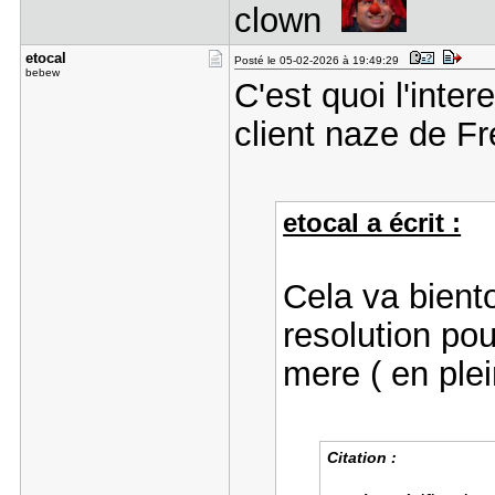
clown
etocal
Posté le 05-02-2026 à 19:49:29
bebew
C'est quoi l'inter
client naze de Fr
etocal a écrit :
Cela va biento
resolution po
mere ( en plei
Citation :