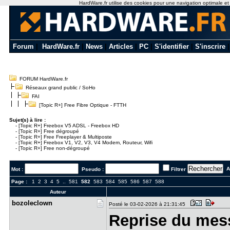
HardWare.fr utilise des cookies pour une navigation optimale et de
Forum
|
HardWare.fr
|
News
|
Articles
|
PC
|
S'identifier
|
S'inscrire
FORUM HardWare.fr
Réseaux grand public / SoHo
FAI
[Topic R+] Free Fibre Optique - FTTH
Sujet(s) à lire :
-
[Topic R+] Freebox V5 ADSL - Freebox HD
-
[Topic R+] Free dégroupé
-
[Topic R+] Free Freeplayer & Multiposte
-
[Topic R+] Freebox V1, V2, V3, V4 Modem, Routeur, Wifi
-
[Topic R+] Free non-dégroupé
Al
Mot :
Pseudo :
Filtrer
Page :
1
2
3
4
5
..
581
582
583
584
585
586
587
588
Auteur
bozoleclow​n
Posté le 03-02-2026 à 21:31:45
Reprise du mes