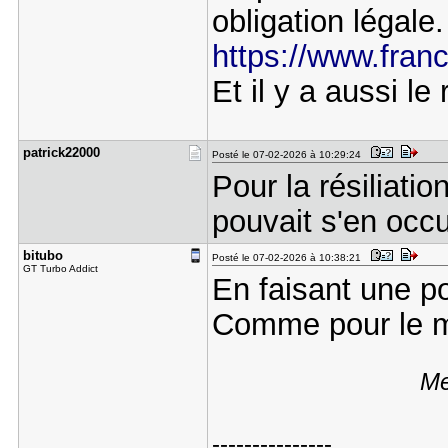
obligation légale.
https://www.franc
Et il y a aussi le
patrick220​00
Posté le 07-02-2026 à 10:29:24
Pour la résiliati
pouvait s'en occ
bitubo
Posté le 07-02-2026 à 10:38:21
GT Turbo Addict
En faisant une po
Comme pour le m
Me
---------------