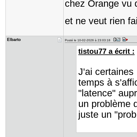
chez Orange vu q
et ne veut rien f
Elbarto
Posté le 10-02-2026 à 23:03:18
tistou77 a écrit :
J'ai certaine
temps à s'affi
"latence" aupra
un problème d
juste un "pro