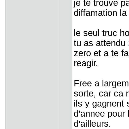
je te trouve p
diffamation l
le seul truc h
tu as attendu 
zero et a te 
reagir.
Free a largem
sorte, car c
ils y gagnent 
d'annee pour 
d'ailleurs.