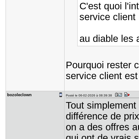
C'est quoi l'in
service clien
au diable les
Pourquoi rester 
service client es
bozoleclow​n
Posté le 06-02-2026 à 08:39:38
Tout simplement p
différence de pri
on a des offres 
qui ont de vrais 