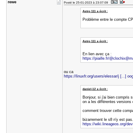
rewe
Posté le 25-01-2023 à 23:07:09
Astro 111 a écrit :
Problème entre le compte CP
Astro 111 a écrit :
En lien avec ça :
https://piaille.fr/@clochix@m
ou ca
https://linuxfr.org/users/elessar/j [...] oo
daniel-12 a écrit :
Bonjour, si j'ai bien compris 
on a les différentes versions
comment trouver cette compa
bizarrement le s8 n'y est pas.
https://wiki.lineageos.org/d