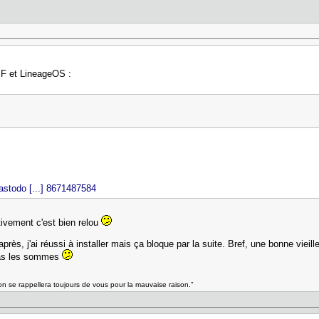
F et LineageOS :
astodo [...] 8671487584
tivement c'est bien relou
après, j'ai réussi à installer mais ça bloque par la suite. Bref, une bonne vi
t pas les sommes
, on se rappellera toujours de vous pour la mauvaise raison."