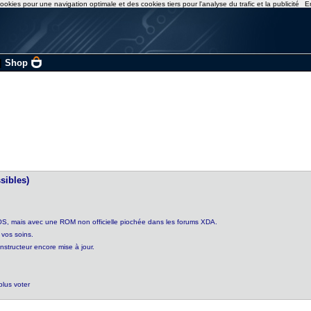
ookies pour une navigation optimale et des cookies tiers pour l'analyse du trafic et la publicité
E
|
Shop
sibles)
LOS, mais avec une ROM non officielle piochée dans les forums XDA.
 vos soins.
nstructeur encore mise à jour.
plus voter