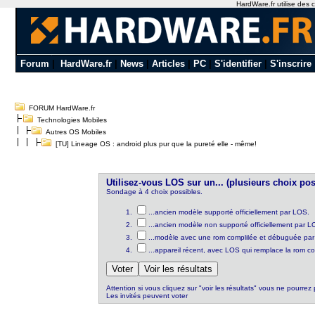
HardWare.fr utilise des c
Forum
|
HardWare.fr
|
News
|
Articles
|
PC
|
S'identifier
|
S'inscrire
FORUM HardWare.fr
Technologies Mobiles
Autres OS Mobiles
[TU] Lineage OS : android plus pur que la pureté elle - même!
Utilisez-vous LOS sur un... (plusieurs choix pos
Sondage à 4 choix possibles.
...ancien modèle supporté officiellement par LOS.
...ancien modèle non supporté officiellement par 
...modèle avec une rom complilée et débuguée par
...appareil récent, avec LOS qui remplace la rom co
Attention si vous cliquez sur "voir les résultats" vous ne pourrez 
Les invités peuvent voter