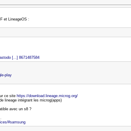
F et LineageOS :
astodo [...] 8671487584
gle-play
sur ce site
https://download.lineage.microg.org/
 de lineage intégrant les microg(apps)
tible avec un s8 ?
.
evices/#samsung