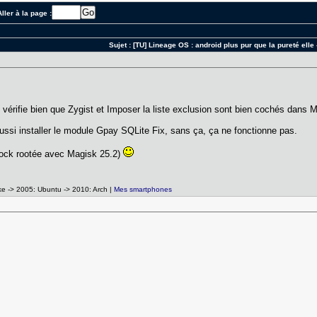
ller à la page :
Sujet :
[TU] Lineage OS : android plus pur que la pureté elle
 vérifie bien que Zygist et Imposer la liste exclusion sont bien cochés dans M
 aussi installer le module Gpay SQLite Fix, sans ça, ça ne fonctionne pas.
tock rootée avec Magisk 25.2)
ke -> 2005: Ubuntu -> 2010: Arch |
Mes smartphones