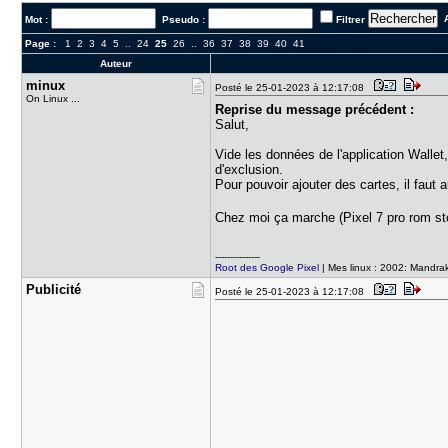
A
Mot :
Pseudo :
Filtrer
Page :
1
2
3
4
5
..
24
25
26
..
36
37
38
39
40
41
Auteur
minux
Posté le 25-01-2023 à 12:17:08
On Linux ...
Reprise du message précédent :
Salut,
Vide les données de l'application Wallet,
d'exclusion.
Pour pouvoir ajouter des cartes, il faut
Chez moi ça marche (Pixel 7 pro rom s
---------------
Root des Google Pixel
| Mes linux : 2002: Mandra
Publicité
Posté le 25-01-2023 à 12:17:08