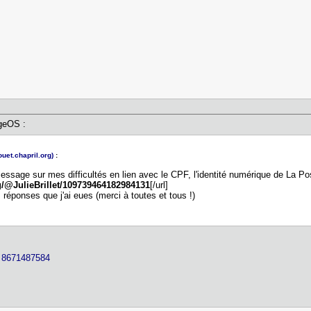
geOS :
ouet.chapril.org)
:
message sur mes difficultés en lien avec le CPF, l'identité numérique de La Pos
rg/@JulieBrillet/109739464182984131
[/url]
 réponses que j'ai eues (merci à toutes et tous !)
.] 8671487584