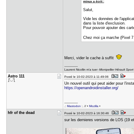
minux a écrit :
Salut,
Vide les données de l'applica
dans la liste d'exclusion.
Pour pouvoir ajouter des cart
Chez moi ça marche (Pixel 7
Merci, vider le cache à suffit
---------------
Laurent Nicollin m'a tuer -
Montpellier Hérault Sport
Astro 111
Posté le 10-02-2023 à 11:49:06
⎦˚◡˚⎣
Un nouvel outil qui peut aider pour l'inst
https://openandroidinstaller.org/
---------------
.:
Mastodon
:. // •
Mozilla
•
hfr of the​ dead
Posté le 10-02-2023 à 16:30:46
sur les dernieres versions de LOS (19 et 