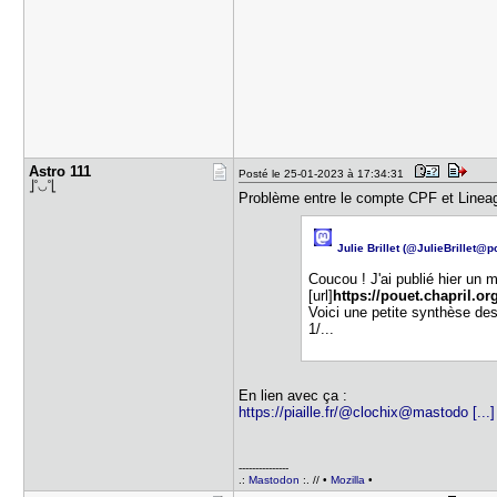
Astro 111
Posté le 25-01-2023 à 17:34:31
⎦˚◡˚⎣
Problème entre le compte CPF et Linea
Julie Brillet (@JulieBrillet@p
Coucou ! J'ai publié hier un 
[url]
https://pouet.chapril.o
Voici une petite synthèse des
1/...
En lien avec ça :
https://piaille.fr/@clochix@mastodo [..
---------------
.:
Mastodon
:. // •
Mozilla
•