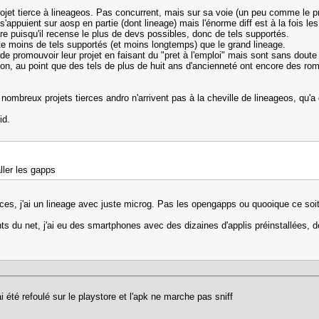
ojet tierce à lineageos. Pas concurrent, mais sur sa voie (un peu comme le pr
ppuient sur aosp en partie (dont lineage) mais l'énorme diff est à la fois les
re puisqu'il recense le plus de devs possibles, donc de tels supportés.
te moins de tels supportés (et moins longtemps) que le grand lineage.
 de promouvoir leur projet en faisant du "pret à l'emploi" mais sont sans dou
ion, au point que des tels de plus de huit ans d'ancienneté ont encore des ro
nombreux projets tierces andro n'arrivent pas à la cheville de lineageos, qu'
id.
aller les gapps
ices, j'ai un lineage avec juste microg. Pas les opengapps ou quooique ce soi
ants du net, j'ai eu des smartphones avec des dizaines d'applis préinstallées, de
ai été refoulé sur le playstore et l'apk ne marche pas sniff