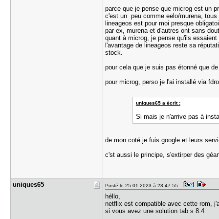
parce que je pense que microg est un pr
c'est un peu comme eelo/murena, tous s'a
lineageos est pour moi presque obligatoi
par ex, murena et d'autres ont sans dou
quant à microg, je pense qu'ils essaient
l'avantage de lineageos reste sa réputat
stock.
pour cela que je suis pas étonné que de 
pour microg, perso je l'ai installé via fdro
uniques65 a écrit :
Si mais je n'arrive pas à inst
de mon coté je fuis google et leurs serv
c'st aussi le principe, s'extirper des gé
uniques65
Posté le 25-01-2023 à 23:47:55
héllo,
netflix est compatible avec cette rom, j'
si vous avez une solution tab s 8.4