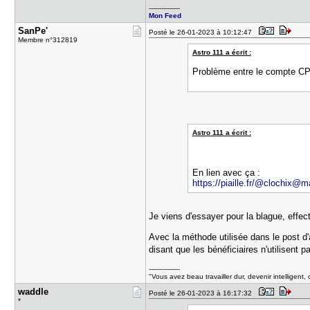
---------------
Mon Feed
SanPe'
Posté le 26-01-2023 à 10:12:47
Membre n°312819
Astro 111 a écrit :
Problème entre le compte CP
Astro 111 a écrit :
En lien avec ça :
https://piaille.fr/@clochix@m
Je viens d'essayer pour la blague, effec
Avec la méthode utilisée dans le post d'
disant que les bénéficiaires n'utilisen
---------------
"Vous avez beau travailler dur, devenir intelligent
waddle
Posté le 26-01-2023 à 16:17:32
*