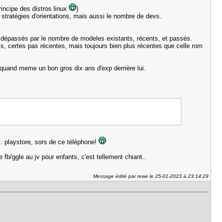
incipe des distros linux
)
 stratégies d'orientations, mais aussi le nombre de devs.
te dépassés par le nombre de modeles existants, récents, et passés.
ms, certes pas récentes, mais toujours bien plus récentes que celle rom
a quand meme un bon gros dix ans d'exp derrière lui.
t. playstore, sors de ce téléphone!
 fb/ggle au jv pour enfants, c'est tellement chiant..
Message édité par rewe le 25-01-2023 à 23:14:29