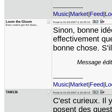
---------------
Music
|
Market
|
Feed
|
L
Loom the G​loom
Posté le 01-03-2007 à 16:25:14
Even coders get the blues...
Sinon, bonne idée
effectivement qu
bonne chose. S'i
Message édit
---------------
Music
|
Market
|
Feed
|
L
TAM136
Posté le 01-03-2007 à 16:28:13
C'est curieux. I
posent des quest