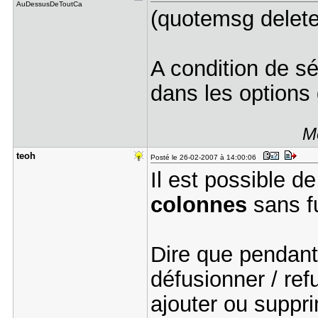
AuDessusDeToutCa
(quotemsg delet
A condition de sé
dans les options 
Me
teoh
Posté le 26-02-2007 à 14:00:06
Il est possible d
colonnes
sans f
Dire que pendan
défusionner / ref
ajouter ou suppr