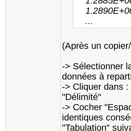
1.2885E+00
1.2890E+00
...
(Après un copier/
-> Sélectionner l
données à reparti
-> Cliquer dans 
"Délimité"
-> Cocher "Espac
identiques consé
"Tabulation" suiv