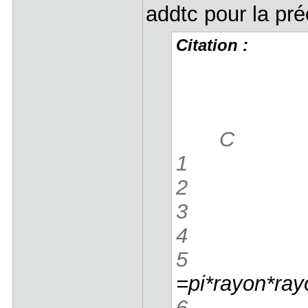
addtc pour la préc
Citation :
C
1
ray
2
pi 
3
4
circonf
5
vo
=pi*rayon*ray
6