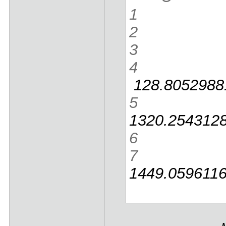
1
ray
2
pi 
3
4
circo
128.8052988
5
vo
1320.254312
6
7
ma_
1449.059611