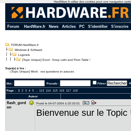
HardWare.fr utilise des cookies pour une navigation optimal
Forum
|
HardWare.fr
|
News
|
Articles
|
PC
|
S'identifier
|
S'inscrire
FORUM HardWare.fr
Windows & Software
Logiciels
[Topic Unique] Excel : Keep calm and Pivot Table !
Sujet(s) à lire :
-
[Topic Unique] Word : vos questions et astuces
Al
Mot :
Pseudo :
Filtrer
Page :
1
2
3
4
5
..
113
114
115
116
117
118
Auteur
flash_gord​
Posté le 04-07-2004 à 20:33:01
on
Bienvenue sur le Topic