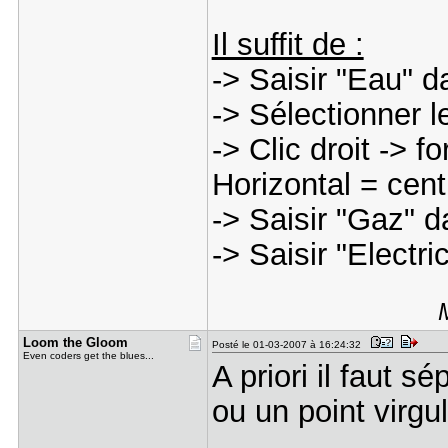
Il suffit de :
-> Saisir "Eau" d
-> Sélectionner l
-> Clic droit -> f
Horizontal = cen
-> Saisir "Gaz" d
-> Saisir "Electri
Loom the G​loom
Posté le 01-03-2007 à 16:24:32
Even coders get the blues...
A priori il faut 
ou un point virgul