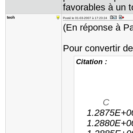
favorables à un t
teoh
Posté le 01-03-2007 à 17:23:24
(En réponse à Pa
Pour convertir d
Citation :
C 
1.2875E+00
1.2880E+00