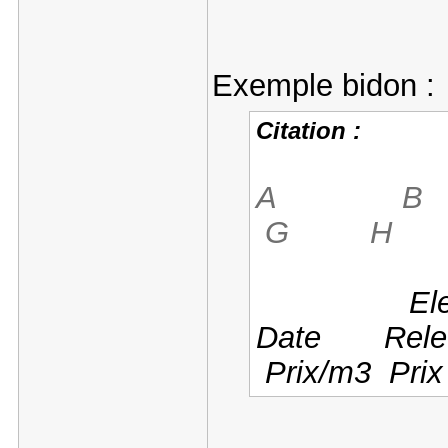
Exemple bidon :
Citation :
A B
G H
Ea
Electri
Date Relev
Prix/m3 Pri