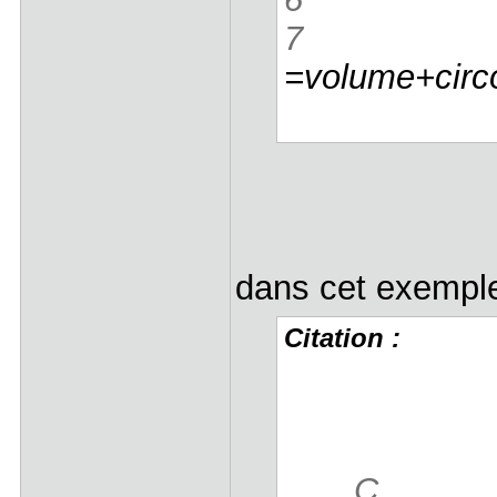
7
ma_
=volume+circ
dans cet exemple
Citation :
C