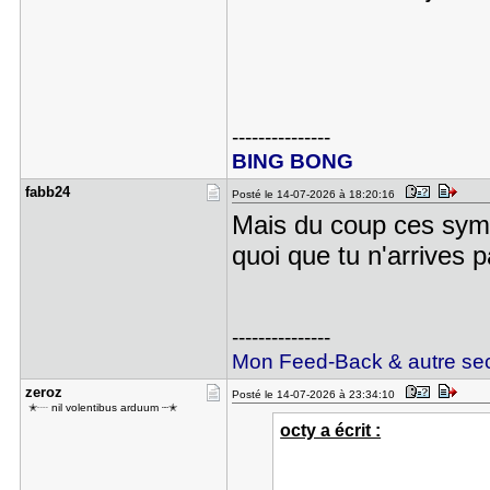
---------------
BING BONG
fabb24
Posté le 14-07-2026 à 18:20:16
Mais du coup ces symb
quoi que tu n'arrives 
---------------
Mon Feed-Back & autre sec
zeroz
Posté le 14-07-2026 à 23:34:10
ㅤㅤ ✭┈ nil volentibus arduum ┈✭
octy a écrit :