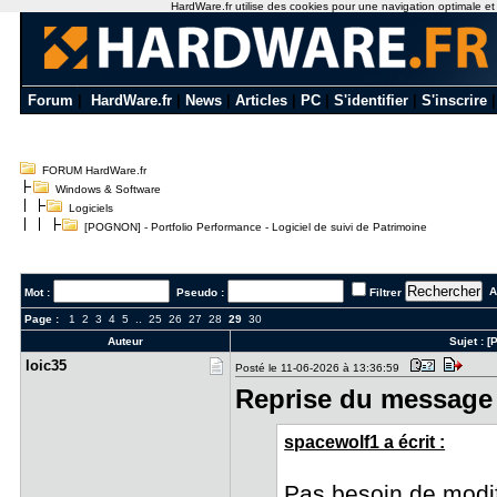
HardWare.fr utilise des cookies pour une navigation optimale et de
Forum
|
HardWare.fr
|
News
|
Articles
|
PC
|
S'identifier
|
S'inscrire
FORUM HardWare.fr
Windows & Software
Logiciels
[POGNON] - Portfolio Performance - Logiciel de suivi de Patrimoine
Al
Mot :
Pseudo :
Filtrer
Page :
1
2
3
4
5
..
25
26
27
28
29
30
Auteur
Sujet :
[
loic35
Posté le 11-06-2026 à 13:36:59
Reprise du message 
spacewolf1 a écrit :
Pas besoin de modif