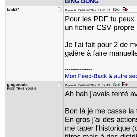
BING BONG
fabb24
Posté le 15-07-2026 à 09:41:34
Pour les PDF tu peux l
un fichier CSV propre
Je l'ai fait pour 2 de
galère à faire manuell
---------------
Mon Feed-Back & autre sec
gingeroots
Posté le 15-07-2026 à 11:39:43
FUCK TRAE YOUNG
Ah bah j'avais tenté a
Bon là je me casse la t
En gros j'ai des action
me taper l'historique 
titres mais à des distr