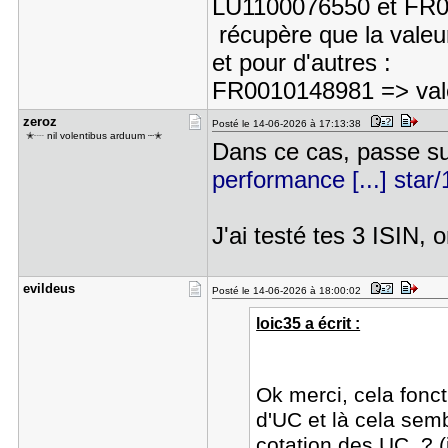
LU1100076550 et FR0
récupère que la valeur
et pour d'autres :
FR0010148981 => val
zeroz
Posté le 14-06-2026 à 17:13:38
ㅤㅤ ✭┈ nil volentibus arduum ┈✭
Dans ce cas, passe su
performance [...] star
J'ai testé tes 3 ISIN, 
evildeus
Posté le 14-06-2026 à 18:00:02
loic35 a écrit :
Ok merci, cela fonct
d'UC et là cela semb
cotation des UC ? (j