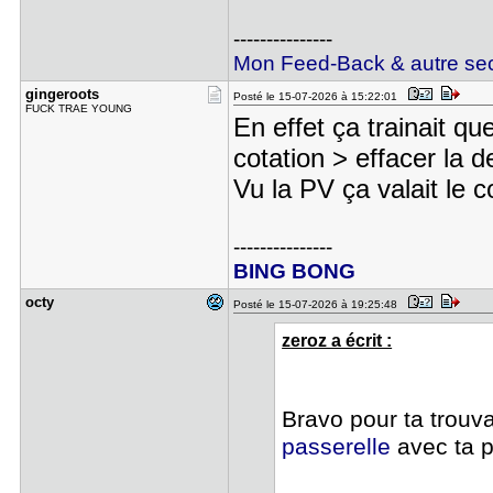
---------------
Mon Feed-Back & autre sec
gingeroots
Posté le 15-07-2026 à 15:22:01
FUCK TRAE YOUNG
En effet ça trainait que
cotation > effacer la 
Vu la PV ça valait le
---------------
BING BONG
octy
Posté le 15-07-2026 à 19:25:48
zeroz a écrit :
Bravo pour ta trouva
passerelle
avec ta 