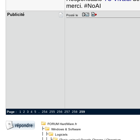
merci. #NoAI
Publicité
Posté le
Page :
1
2
3
4
5
..
254
255
256
257
258
259
FORUM HardWare.fr
Windows & Software
Logiciels
[Topic unique] Google Chrome / Chromium