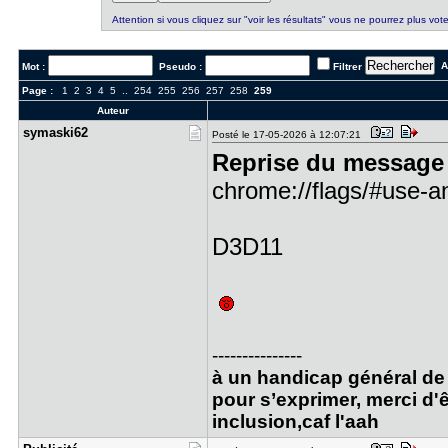
Attention si vous cliquez sur "voir les résultats" vous ne pourrez plus vote
Al
Mot :
Pseudo :
Filtrer
Page :
1
2
3
4
5
..
254
255
256
257
258
259
Auteur
symaski62
Posté le 17-05-2026 à 12:07:21
Reprise du message 
chrome://flags/#use-a
D3D11
---------------
à un handicap général de 
pour s’exprimer, merci d'ê
inclusion,caf l'aah