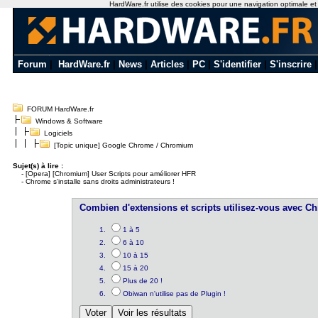
HardWare.fr utilise des cookies pour une navigation optimale et de
Forum
|
HardWare.fr
|
News
|
Articles
|
PC
|
S'identifier
|
S'inscrire
FORUM HardWare.fr
Windows & Software
Logiciels
[Topic unique] Google Chrome / Chromium
Sujet(s) à lire :
-
[Opera] [Chromium] User Scripts pour améliorer HFR
-
Chrome s'installe sans droits administrateurs !
Combien d'extensions et scripts utilisez-vous avec
1 à 5
6 à 10
10 à 15
15 à 20
Plus de 20 !
Obiwan n'utilise pas de Plugin !