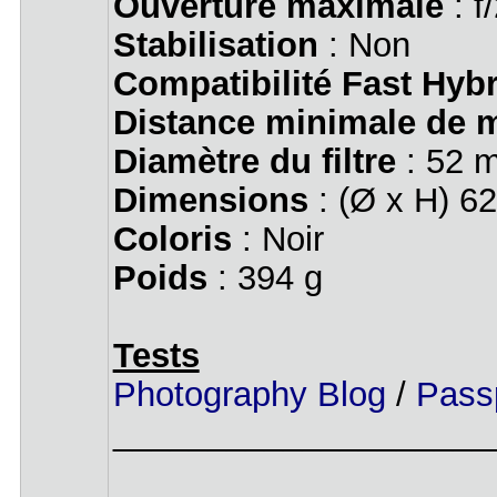
Ouverture maximale
: f
Stabilisation
: Non
Compatibilité Fast Hyb
Distance minimale de m
Diamètre du filtre
: 52 
Dimensions
: (Ø x H) 6
Coloris
: Noir
Poids
: 394 g
Tests
Photography Blog
/
Pass
____________________