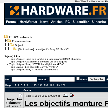
HardWare.fr utilise des cookie
Forum
|
HardWare.fr
|
News
|
Articles
|
PC
|
S'identifier
|
S'inscrire
FORUM HardWare.fr
Photo numérique
Objectif
[Topic unique] Les objectifs Sony FE *24X36*
Sujet(s) à lire :
-
[Topic Unique] Topic des fondus du focus manuel [M42 et autres]
-
[Topic Unique] Adaptation d'objectifs via des bagues
-
[Topic Unique] Sony NEX/Alpha - Hybrides APS-C
-
[Topic unique] Les objectifs Sony E *APS-C*
-
[Topic Unique] Sony A7 et tous ses modèles
Al
Mot :
Pseudo :
Filtrer
Page :
1
2
3
4
5
..
195
196
197
198
199
200
Auteur
Posté le 16-10-2013 à 08:00:45
GingerBrea​
Les objectifs monture
d Monster
Night worker !