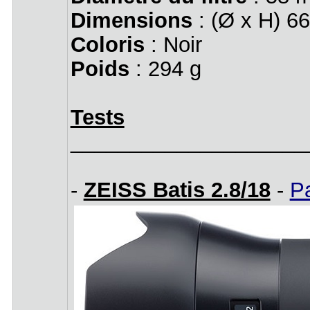
Dimensions
: (Ø x H) 6
Coloris
: Noir
Poids
: 294 g
Tests
____________________
-
ZEISS Batis 2.8/18
-
Pa