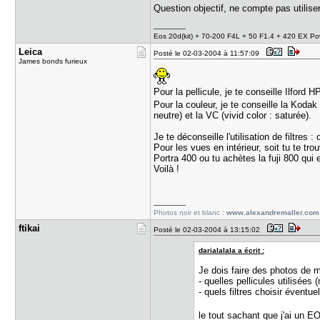
Question objectif, ne compte pas utiliser
---------------
Eos 20d(kit) + 70-200 F4L + 50 F1.4 + 420 EX P
Leica
Posté le 02-03-2004 à 11:57:09
James bonds furieux
Pour la pellicule, je te conseille Ilford 
Pour la couleur, je te conseille la Koda
neutre) et la VC (vivid color : saturée).
Je te déconseille l'utilisation de filtre
Pour les vues en intérieur, soit tu te tr
Portra 400 ou tu achètes la fuji 800 qui 
Voilà !
---------------
Photos noir et blanc :
www.alexandremaller.com
ftikai
Posté le 02-03-2004 à 13:15:02
darialalala a écrit :
Je dois faire des photos de ma
- quelles pellicules utilisées
- quels filtres choisir éventu
le tout sachant que j'ai un E