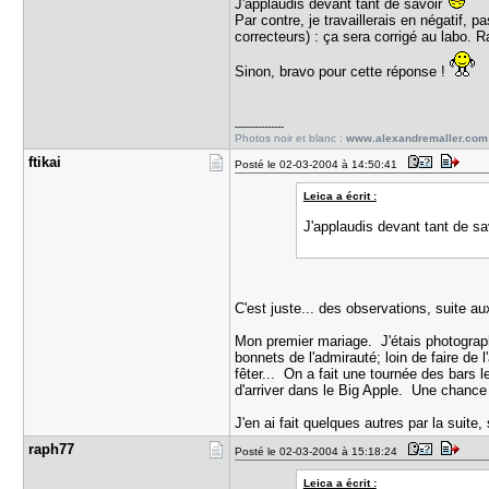
J'applaudis devant tant de savoir
Par contre, je travaillerais en négatif, 
correcteurs) : ça sera corrigé au labo. R
Sinon, bravo pour cette réponse !
---------------
Photos noir et blanc :
www.alexandremaller.com
ftikai
Posté le 02-03-2004 à 14:50:41
Leica a écrit :
J'applaudis devant tant de sa
C'est juste... des observations, suite a
Mon premier mariage. J'étais photograph
bonnets de l'admirauté; loin de faire de
fêter... On a fait une tournée des bars
d'arriver dans le Big Apple. Une chance q
J'en ai fait quelques autres par la suit
raph77
Posté le 02-03-2004 à 15:18:24
Leica a écrit :