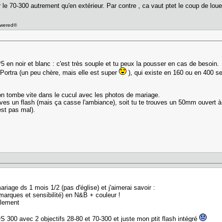
 le 70-300 autrement qu'en extérieur. Par contre , ca vaut ptet le coup de louer
owered®
HP5 en noir et blanc : c'est très souple et tu peux la pousser en cas de besoin.
k Portra (un peu chère, mais elle est super
), qui existe en 160 ou en 400 sel
s : on tombe vite dans le cucul avec les photos de mariage.
ouves un flash (mais ça casse l'ambiance), soit tu te trouves un 50mm ouvert à 
est pas mal).
riage ds 1 mois 1/2 (pas d'église) et j'aimerai savoir :
 (marques et sensibilité) en N&B + couleur !
ellement
OS 300 avec 2 objectifs 28-80 et 70-300 et juste mon ptit flash intégré