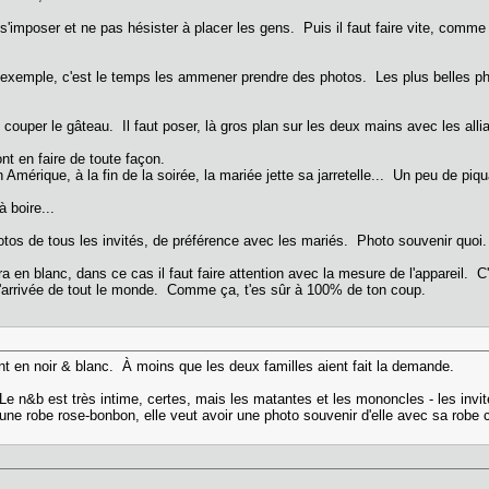
ut s'imposer et ne pas hésister à placer les gens. Puis il faut faire vite, comm
r exemple, c'est le temps les ammener prendre des photos. Les plus belles phot
couper le gâteau. Il faut poser, là gros plan sur les deux mains avec les allia
nt en faire de toute façon.
en Amérique, à la fin de la soirée, la mariée jette sa jarretelle... Un peu de pi
 boire...
tos de tous les invités, de préférence avec les mariés. Photo souvenir quoi.
ra en blanc, dans ce cas il faut faire attention avec la mesure de l'appareil. C
'arrivée de tout le monde. Comme ça, t'es sûr à 100% de ton coup.
nt en noir & blanc. À moins que les deux familles aient fait la demande.
. Le n&b est très intime, certes, mais les matantes et les mononcles - les invi
e robe rose-bonbon, elle veut avoir une photo souvenir d'elle avec sa robe c