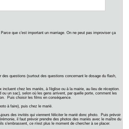
x6. Parce que c'est important un marriage. On ne peut pas improviser ça
er des questions (surtout des questions concernant le dosage du flash,
x incluent chez les mariés, à l'église ou à la mairie, au lieu de réception.
 ou un sac), selon où les gens arrivent, par quelle porte, comment les
tion. Puis choisir les films en conséquence.
oto à faire), puis chez le marié.
ours des invités qui viennent féliciter le marié donc photo. Puis prévoir
 cérémonie, il faut prévoir prendre des photos des mariés avec le maître du
ils s'embrassent, ce n'est plus le moment de chercher à se placer.