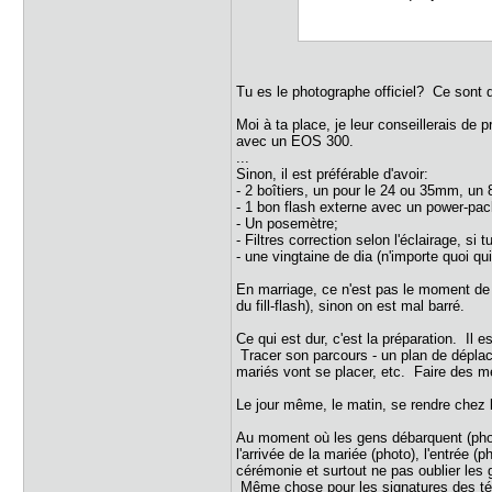
Tu es le photographe officiel? Ce sont 
Moi à ta place, je leur conseillerais de
avec un EOS 300.
...
Sinon, il est préférable d'avoir:
- 2 boîtiers, un pour le 24 ou 35mm, u
- 1 bon flash externe avec un power-pa
- Un posemètre;
- Filtres correction selon l'éclairage, si
- une vingtaine de dia (n'importe quoi qu
En marriage, ce n'est pas le moment de p
du fill-flash), sinon on est mal barré.
Ce qui est dur, c'est la préparation. Il e
Tracer son parcours - un plan de déplace
mariés vont se placer, etc. Faire des me
Le jour même, le matin, se rendre chez la
Au moment où les gens débarquent (photo)
l'arrivée de la mariée (photo), l'entrée
cérémonie et surtout ne pas oublier les 
Même chose pour les signatures des té