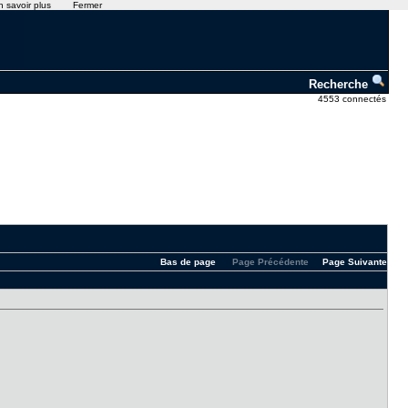
n savoir plus
Fermer
Recherche
4553 connectés
Bas de page
Page Précédente
Page Suivante