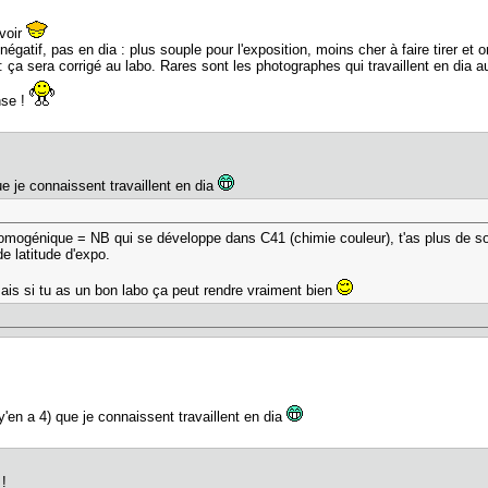
avoir
n négatif, pas en dia : plus souple pour l'exposition, moins cher à faire tirer
 : ça sera corrigé au labo. Rares sont les photographes qui travaillent en dia au
nse !
e je connaissent travaillent en dia
omogénique = NB qui se développe dans C41 (chimie couleur), t'as plus de so
de latitude d'expo.
is si tu as un bon labo ça peut rendre vraiment bien
'en a 4) que je connaissent travaillent en dia
 !