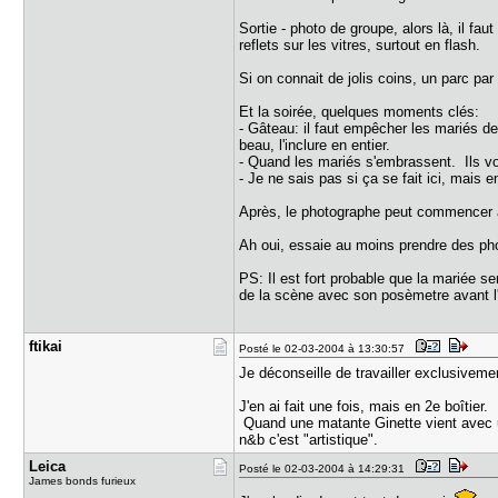
Sortie - photo de groupe, alors là, il fa
reflets sur les vitres, surtout en flash.
Si on connait de jolis coins, un parc pa
Et la soirée, quelques moments clés:
- Gâteau: il faut empêcher les mariés de 
beau, l'inclure en entier.
- Quand les mariés s'embrassent. Ils vo
- Je ne sais pas si ça se fait ici, mais 
Après, le photographe peut commencer à
Ah oui, essaie au moins prendre des pho
PS: Il est fort probable que la mariée se
de la scène avec son posèmetre avant l
ftikai
Posté le 02-03-2004 à 13:30:57
Je déconseille de travailler exclusiveme
J'en ai fait une fois, mais en 2e boîtier
Quand une matante Ginette vient avec un
n&b c'est "artistique".
Leica
Posté le 02-03-2004 à 14:29:31
James bonds furieux