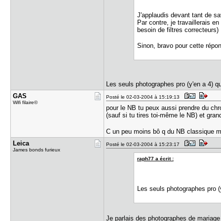
J'applaudis devant tant de s
Par contre, je travaillerais e
besoin de filtres correcteurs)
Sinon, bravo pour cette répo
Les seuls photographes pro (y'en a 4) qu
GAS
Posté le 02-03-2004 à 15:19:13
Wifi filaire©
pour le NB tu peux aussi prendre du chr
(sauf si tu tires toi-même le NB) et gran
C un peu moins bô q du NB classique ma
Leica
Posté le 02-03-2004 à 15:23:17
James bonds furieux
raph77 a écrit :
Les seuls photographes pro (y
Je parlais des photographes de mariage