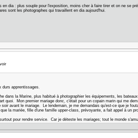
pas en dia : plus souple pour l'exposition, moins cher à faire tirer et on ne s
ares sont les photographes qui travaillent en dia aujourd'hui.
voir
ux durs apprentissages.
e dans la Marine, plus habitué à photographier les équipements, les bateaux,
 l'art quoi. Mon premier mariage donc, c'était pour un copain marin qui me dem
 le soir avant le mariage. Le lendemain, je me demandais qu'est-ce que je fou
ue la mariée, fille d'une famille upper-class, prévoyante, a fait appel à un pro
e, surtout pour rendre service. Car je déteste les mariages; tout le monde s'a