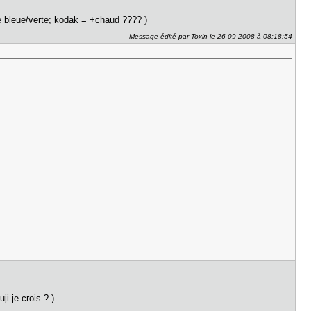
inte bleue/verte; kodak = +chaud ???? )
Message édité par Toxin le 26-09-2008 à 08:18:54
ji je crois ? )