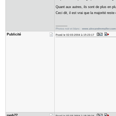
Quant aux autres, ils sont de plus en p
Ceci dit, il est vrai que la majorité rest
---------------
Photos noir et blanc :
www.alexandremaller.com
Publicité
Posté le 02-03-2004 à 15:23:17
raph77
Posté le 02-03-2004 à 15:29:24