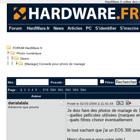
HardWare.fr utilise des c
Forum
|
HardWare.fr
|
News
|
Articles
|
PC
|
S'identifier
|
S'inscrire
FORUM HardWare.fr
Photo numérique
Divers
[Mariage] Conseils pour photo de mariage
A
Mot :
Pseudo :
Filtrer
Page :
1
2
3
4
5
..
579
580
581
582
583
584
Auteur
darialalal​a
Posté le 02-03-2004 à 11:41:44
Advienne que pourra
Je dois faire des photos de mariage ds 1 
- quelles pellicules utilisées (marques e
- quels filtres choisir éventuellement
le tout sachant que j'ai un EOS 300 avec
Merci d'avance pour votre aide !