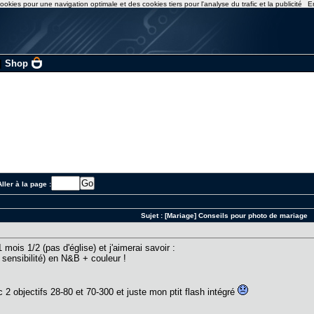
ookies pour une navigation optimale et des cookies tiers pour l'analyse du trafic et la publicité
E
|
Shop
ller à la page :
Sujet :
[Mariage] Conseils pour photo de mariage
mois 1/2 (pas d'église) et j'aimerai savoir :
t sensibilité) en N&B + couleur !
 2 objectifs 28-80 et 70-300 et juste mon ptit flash intégré