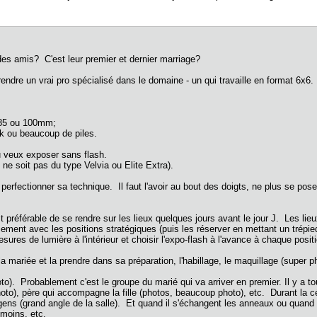
des amis? C'est leur premier et dernier marriage?
 prendre un vrai pro spécialisé dans le domaine - un qui travaille en format 6
n 85 ou 100mm;
ck ou beaucoup de piles.
 tu veux exposer sans flash.
i ne soit pas du type Velvia ou Elite Extra).
erfectionner sa technique. Il faut l'avoir au bout des doigts, ne plus se pos
st préférable de se rendre sur les lieux quelques jours avant le jour J. Les lieu
ment avec les positions stratégiques (puis les réserver en mettant un trépied
sures de lumière à l'intérieur et choisir l'expo-flash à l'avance à chaque posi
 mariée et la prendre dans sa préparation, l'habillage, le maquillage (super ph
. Probablement c'est le groupe du marié qui va arriver en premier. Il y a touj
 (photo), père qui accompagne la fille (photos, beaucoup photo), etc. Durant la
gens (grand angle de la salle). Et quand il s'échangent les anneaux ou quand 
moins, etc.