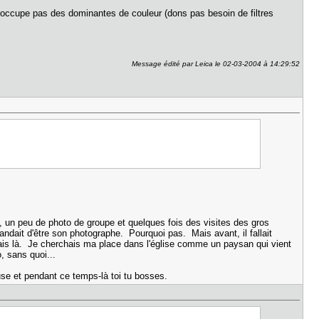
e préoccupe pas des dominantes de couleur (dons pas besoin de filtres
Message édité par Leica le 02-03-2004 à 14:29:52
 un peu de photo de groupe et quelques fois des visites des gros
andait d'être son photographe. Pourquoi pas. Mais avant, il fallait
tais là. Je cherchais ma place dans l'église comme un paysan qui vient
, sans quoi...
muse et pendant ce temps-là toi tu bosses.