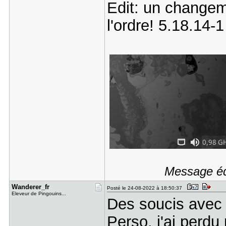
Edit: un changeme
l'ordre! 5.18.14-1
Message édi
Wanderer_f​r
Posté le 24-08-2022 à 18:50:37
Eleveur de Pingouins...
Des soucis avec l
Perso, j'ai perdu