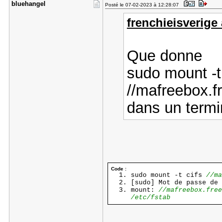
bluehangel
Posté le 07-02-2023 à 12:28:07
frenchieisverige a
Que donne
sudo mount -t
//mafreebox.f
dans un termi
Code :
sudo mount -t cifs
//m
[sudo] Mot de passe de 
mount:
//mafreebox.free
/etc/fstab