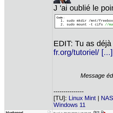
J 'ai oublié le p
Code :
sudo mkdir /mnt/freebox
sudo mount -t cifs
//ma
EDIT: Tu as déjà
fr.org/tutoriel/ [..
Message édi
---------------
[TU]:
Linux Mint
|
NAS
Windows 11
bluehangel