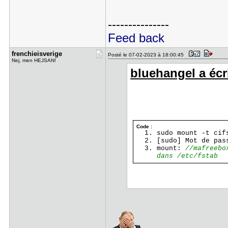
---------------
Feed back
frenchieis​verige
Posté le 07-02-2023 à 18:00:45
Nej, men HEJSAN!
bluehangel a écri
Code :
sudo mount -t ci
[sudo] Mot de pas
mount:
//mafreebo
dans /etc/fstab