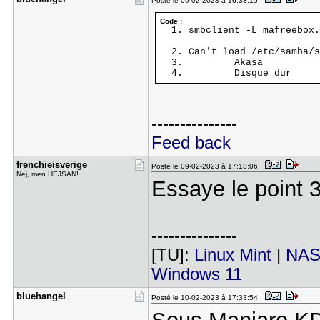
Posté le 09-02-2023 à 16:33:15
Code :
smbclient -L mafree
Can't load /etc/samba/s
Akasa
Disque dur
---------------
Feed back
frenchieis​verige
Posté le 09-02-2023 à 17:13:06
Nej, men HEJSAN!
Essaye le point 3.
---------------
[TU]:
Linux Mint
|
NAS
Windows 11
bluehangel
Posté le 10-02-2023 à 17:33:54