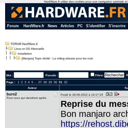
HardWare.fr utilise des cookies pour une navigation optimale et de
Forum
|
HardWare.fr
|
News
|
Articles
|
PC
|
S'identifier
|
S'inscrire
FORUM HardWare.fr
Linux et OS Alternatifs
Installation
[Manjaro] Topic dédié - La rolling release pour les nuls
Al
Mot :
Pseudo :
Filtrer
Page :
1
2
3
4
5
..
27
28
29
30
31
32
Auteur
Su
burn2
Posté le 26-06-2022 à 10:17:25
Pour ceux qui viendront après
Reprise du mes
Bon manjaro arch
https://rehost.di