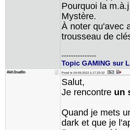
Pourquoi la m.à.
Mystère.
À noter qu'avec a
trousseau de clé
---------------
Topic GAMING sur L
Akh3nat0n
Posté le 04-09-2022 à 17:25:32
Salut,
Je rencontre
un 
Quand je mets un
dark et que je l'