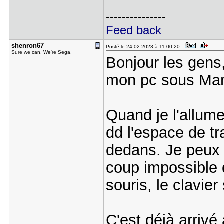
---------------
Feed back
shenron67
Posté le 24-02-2023 à 11:00:20
Sure we can. We're Sega.
Bonjour les gens,
mon pc sous Man
Quand je l'allume
dd l'espace de tr
dedans. Je peux 
coup impossible d
souris, le clavie
C'est déjà arrivé