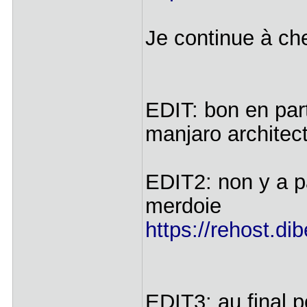
Je continue à c
EDIT: bon en parta
manjaro architect
EDIT2: non y a p
merdoie
https://rehost.di
EDIT3: au final p