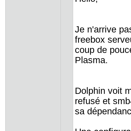
Je n'arrive p
freebox serve
coup de pouce
Plasma.
Dolphin voit 
refusé et smb4
sa dépendan