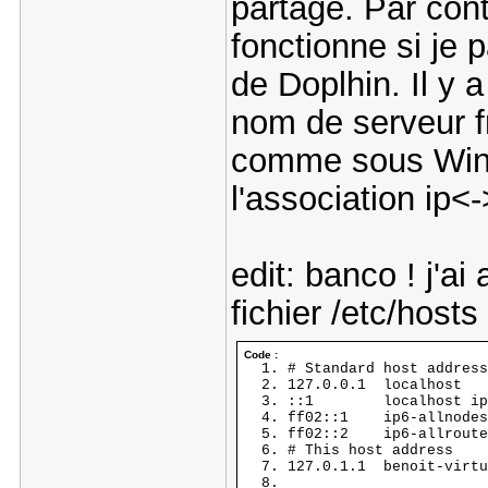
partage. Par cont
fonctionne si je 
de Doplhin. Il y 
nom de serveur fre
comme sous Win
l'association ip<
edit: banco ! j'a
fichier /etc/host
Code :
# Standard host address
127.0.0.1 localhost
::1 localhost ip6-l
ff02::1 ip6-allnodes
ff02::2 ip6-allroute
# This host address
127.0.1.1 benoit-virtu