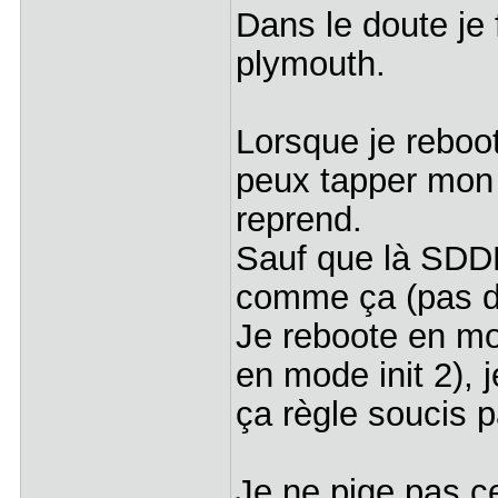
Dans le doute j
plymouth.
Lorsque je reboot
peux tapper mon 
reprend.
Sauf que là SDDM
comme ça (pas de
Je reboote en mo
en mode init 2), 
ça règle soucis p
Je ne pige pas c