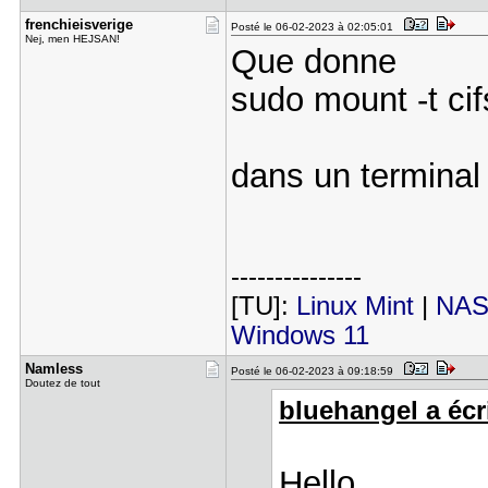
frenchieis​verige
Posté le 06-02-2023 à 02:05:01
Nej, men HEJSAN!
Que donne
sudo mount -t cif
dans un terminal
---------------
[TU]:
Linux Mint
|
NAS
Windows 11
Namless
Posté le 06-02-2023 à 09:18:59
Doutez de tout
bluehangel a écri
Hello,