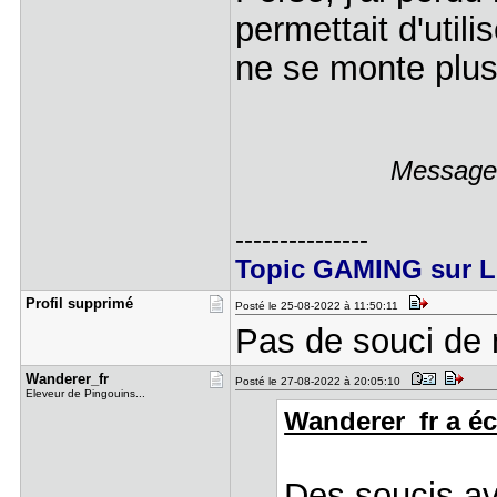
permettait d'utili
ne se monte plu
Message 
---------------
Topic GAMING sur L
Profil sup​primé
Posté le 25-08-2022 à 11:50:11
Pas de souci de 
Wanderer_f​r
Posté le 27-08-2022 à 20:05:10
Eleveur de Pingouins...
Wanderer_fr a écr
Des soucis av