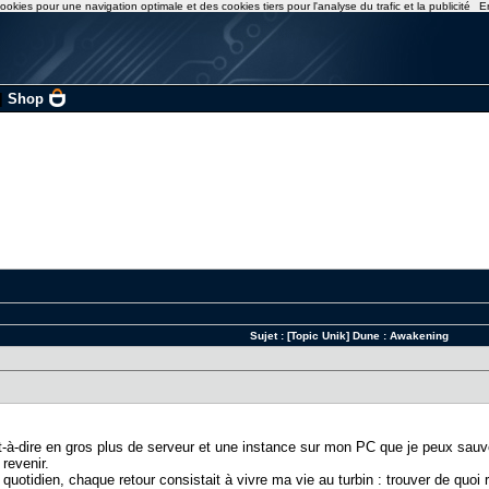
ookies pour une navigation optimale et des cookies tiers pour l'analyse du trafic et la publicité
E
|
Shop
Sujet :
[Topic Unik] Dune : Awakening
t-à-dire en gros plus de serveur et une instance sur mon PC que je peux sauv
 revenir.
s quotidien, chaque retour consistait à vivre ma vie au turbin : trouver de quo