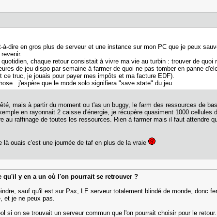
t-à-dire en gros plus de serveur et une instance sur mon PC que je peux sauv
 revenir.
s quotidien, chaque retour consistait à vivre ma vie au turbin : trouver de quo
es de jeu dispo par semaine à farmer de quoi ne pas tomber en panne d'electrici
it ce truc, je jouais pour payer mes impôts et ma facture EDF).
hose...j'espère que le mode solo signifiera "save state" du jeu.
êté, mais à partir du moment ou t'as un buggy, le farm des ressources de base
xemple en rayonnait 2 caisse d'énergie, je récupère quasiment 1000 cellules d
aire au raffinage de toutes les ressources. Rien à farmer mais il faut attendre
e là ouais c'est une journée de taf en plus de la vraie
 qu'il y en a un où l'on pourrait se retrouver ?
ejoindre, sauf qu'il est sur Pax, LE serveur totalement blindé de monde, donc f
, et je ne peux pas.
ol si on se trouvait un serveur commun que l'on pourrait choisir pour le retour.