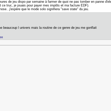
es de jeu dispo par semaine à farmer de quoi ne pas tomber en panne d'electrici
it ce truc, je jouais pour payer mes impôts et ma facture EDF).
hose...j'espère que le mode solo signifiera "save state" du jeu.
ime beaucoup l univers mais la routine de ce genre de jeu me gonflait
398