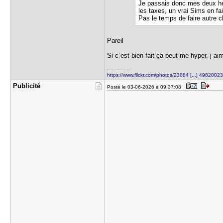
Je passais donc mes deux heur
les taxes, un vrai Sims en fa
Pas le temps de faire autre c
Pareil
Si c est bien fait ça peut me hyper, j a
---------------
https://www.flickr.com/photos/23084 [...] 4982002
Publicité
Posté le 03-06-2026 à 09:37:08