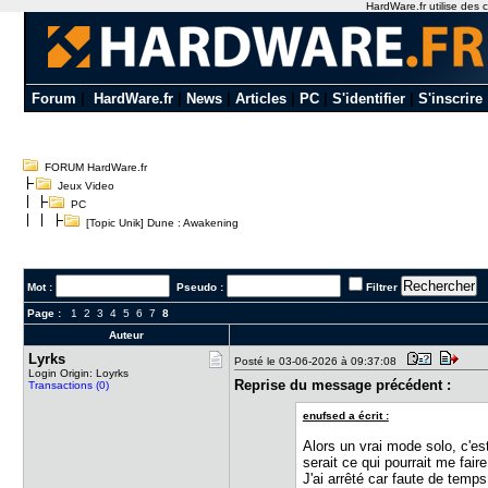
HardWare.fr utilise des c
Forum
|
HardWare.fr
|
News
|
Articles
|
PC
|
S'identifier
|
S'inscrire
FORUM HardWare.fr
Jeux Video
PC
[Topic Unik] Dune : Awakening
Mot :
Pseudo :
Filtrer
Page :
1
2
3
4
5
6
7
8
Auteur
Lyrks
Posté le 03-06-2026 à 09:37:08
Login Origin: Loyrks
Reprise du message précédent :
Transactions (0)
enufsed a écrit :
Alors un vrai mode solo, c'es
serait ce qui pourrait me faire
J'ai arrêté car faute de temp