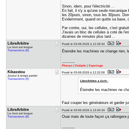
Sinon, idem, pour l'électricité ...
En fait, il n'y a qu'une seule mecanique b
les 20jours, sinon, tous les 30jours. Do
Evidemment, quand on quitte sa base, on
Par contre, oui, les cellules, c'est gratuit
J'avais un bloc de cellules à coté de l'e
dizaines de minutes plus tard ...
LibreArbit​re
Posté le 03-06-2026 à 12:29:34
La /root est longue
Transactions (9)
Éteindre les machines ne change rien, l
---------------
Pharyo
|
Cinépite
|
Capvirage
Kikasstou
Posté le 03-06-2026 à 12:32:06
Joueur à temps partiel
Transactions (5)
LibreArbitre a écrit :
Éteindre les machines ne cha
Faut couper les générateurs et garder ju
LibreArbit​re
Posté le 03-06-2026 à 13:40:34
La /root est longue
Ouai mais de toute façon ça rallongera p
Transactions (9)
---------------