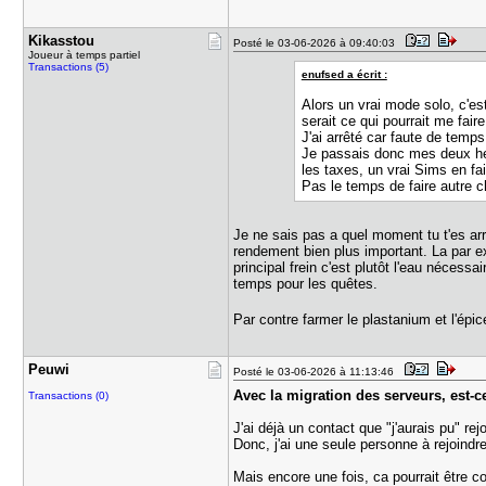
Kikasstou
Posté le 03-06-2026 à 09:40:03
Joueur à temps partiel
Transactions (5)
enufsed a écrit :
Alors un vrai mode solo, c'es
serait ce qui pourrait me faire
J'ai arrêté car faute de temp
Je passais donc mes deux heur
les taxes, un vrai Sims en fa
Pas le temps de faire autre c
Je ne sais pas a quel moment tu t'es arr
rendement bien plus important. La par e
principal frein c'est plutôt l'eau nécess
temps pour les quêtes.
Par contre farmer le plastanium et l'épic
Peuwi
Posté le 03-06-2026 à 11:13:46
Avec la migration des serveurs, est-ce
Transactions (0)
J'ai déjà un contact que "j'aurais pu" r
Donc, j'ai une seule personne à rejoindre
Mais encore une fois, ca pourrait être co