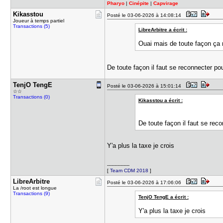
Pharyo
|
Cinépite
|
Capvirage
Kikasstou
Posté le 03-06-2026 à 14:08:14
Joueur à temps partiel
Transactions (5)
LibreArbitre a écrit :
Ouai mais de toute façon ça r
De toute façon il faut se reconnecter po
TenjO Teng​E
Posté le 03-06-2026 à 15:01:14
☆☆
Transactions (0)
Kikasstou a écrit :
De toute façon il faut se rec
Y'a plus la taxe je crois
---------------
[
Team CDM 2018
]
LibreArbit​re
Posté le 03-06-2026 à 17:06:06
La /root est longue
Transactions (9)
TenjO TengE a écrit :
Y'a plus la taxe je crois