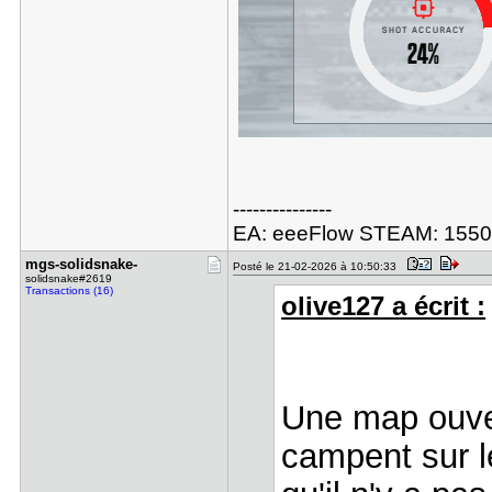
---------------
EA: eeeFlow STEAM: 155
mgs-solids​nake-
Posté le 21-02-2026 à 10:50:33
solidsnake#2619
Transactions (16)
olive127 a écrit :
Une map ouver
campent sur l