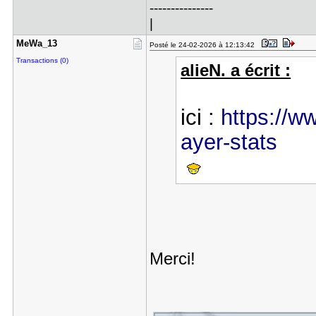
---------------
|
MeWa_13
Posté le 24-02-2026 à 12:13:42
Transactions (0)
alieN. a écrit :
ici :
https://ww
ayer-stats
Merci!