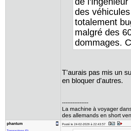
de l'ingénieur
des véhicules
totalement bu
malgré des 6
dommages. C'
T'aurais pas mis un sui
en bloquer d'autres.
---------------
La machine à voyager dans 
des allemands en short ven
phantum
Posté le 24-02-2026 à 22:43:57
Transactions (0)