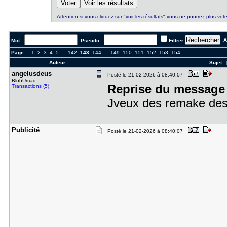
Attention si vous cliquez sur "voir les résultats" vous ne pourrez plus vote
Al
Mot :
Pseudo :
Filtrer
Page :
1
2
3
4
5
..
142
143
144
..
149
150
151
152
153
154
Auteur
Sujet :
angelusdeu​s
Posté le 21-02-2026 à 08:40:07
BlobUmad
Reprise du message 
Transactions (5)
Jveux des remake des 
Publicité
Posté le 21-02-2026 à 08:40:07