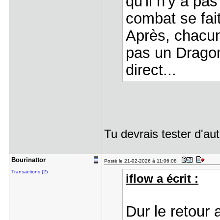
qu'il n'y a pa
combat se fai
Après, chacun
pas un Dragon
direct...
Tu devrais tester d'a
Bourinatto​r
Posté le 21-02-2026 à 11:06:08
Transactions (2)
iflow a écrit :
Dur le retou