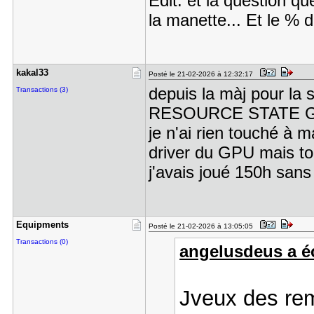
Edit: et la question q
la manette... Et le %
kakal33
Posté le 21-02-2026 à 12:32:17
depuis la màj pour la 
Transactions (3)
RESOURCE STATE GEN
je n'ai rien touché à m
driver du GPU mais tou
j'avais joué 150h san
Equipments
Posté le 21-02-2026 à 13:05:05
Transactions (0)
angelusdeus a éc
Jveux des rem