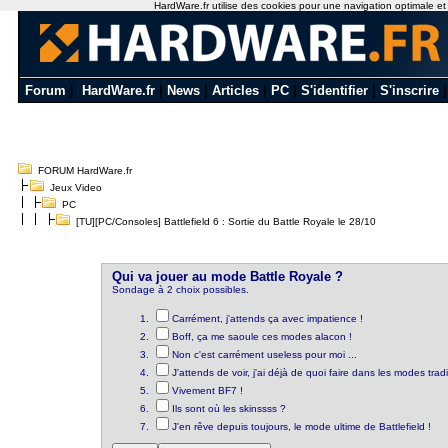
HardWare.fr utilise des cookies pour une navigation optimale et de
Forum
|
HardWare.fr
|
News
|
Articles
|
PC
|
S'identifier
|
S'inscrire
FORUM HardWare.fr
Jeux Video
PC
[TU][PC/Consoles] Battlefield 6 : Sortie du Battle Royale le 28/10
Qui va jouer au mode Battle Royale ?
Sondage à 2 choix possibles.
Carrément, j'attends ça avec impatience !
Boff, ça me saoule ces modes alacon !
Non c'est carrément useless pour moi ...
J'attends de voir, j'ai déjà de quoi faire dans les modes trad
Vivement BF7 !
Ils sont où les skinssss ?
J'en rêve depuis toujours, le mode ultime de Battlefield !