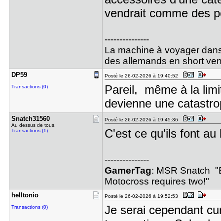
vendrait comme des pe
---------------
La machine à voyager dans 
des allemands en short ven
DP59
Posté le 26-02-2026 à 19:40:52
Pareil, même à la limit
Transactions (0)
devienne une catast
Snatch3156​0
Posté le 26-02-2026 à 19:45:36
Au dessus de tous.
C'est ce qu'ils font au
Transactions (1)
---------------
GamerTag
: MSR Snatch "Ba
Motocross requires two!"
helltonio
Posté le 26-02-2026 à 19:52:53
Je serai cependant cur
Transactions (0)