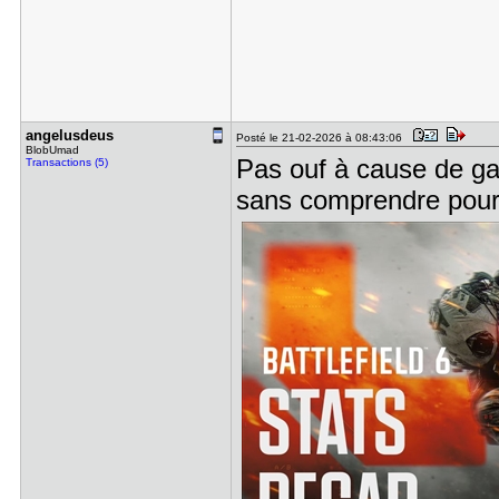
angelusdeu​s
Posté le 21-02-2026 à 08:43:06
BlobUmad
Pas ouf à cause de ga
Transactions (5)
sans comprendre pou