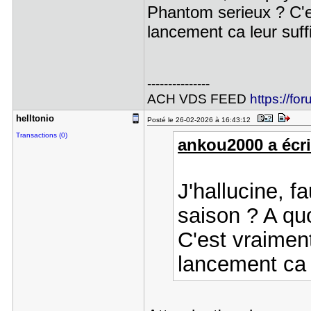
Phantom serieux ? C'e
lancement ca leur suff
---------------
ACH VDS FEED
https://fo
helltonio
Posté le 26-02-2026 à 16:43:12
Transactions (0)
ankou2000 a écri
J'hallucine, f
saison ? A quo
C'est vraimen
lancement ca l