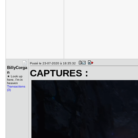
Posté le 23-07-2020 à 18:35:32
BillyCorga​
CAPTURES :
n
★ Look up
here, I'm in
heaven
Transactions
(3)