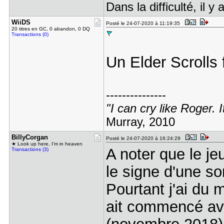
Dans la difficulté, il y 
WiiDS
Posté le 24-07-2020 à 11:19:35
20 titres en GC, 0 abandon, 0 DQ
Transactions (0)
Un Elder Scrolls 
---------------
"I can cry like Roger. I
Murray, 2010
BillyCorga​n
Posté le 24-07-2020 à 16:24:29
★ Look up here, I'm in heaven
A noter que le je
Transactions (3)
le signe d'une sor
Pourtant j'ai du
ait commencé ava