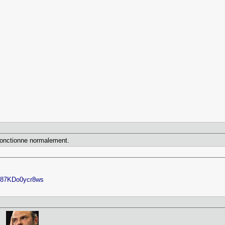
refonctionne normalement.
FJ87KDo0ycr8ws