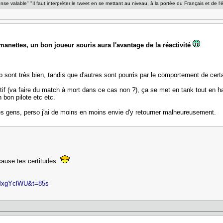
fense valable" "Il faut interpréter le tweet en se mettant au niveau, à la portée du Français et de l
 manettes, un bon joueur souris aura l'avantage de la réactivité
.
p sont très bien, tandis que d'autres sont pourris par le comportement de cert
if (va faire du match à mort dans ce cas non ?), ça se met en tank tout en ha
n bon pilote etc etc.
es gens, perso j'ai de moins en moins envie d'y retourner malheureusement.
 cause tes certitudes
IMxgYclWU&t=85s