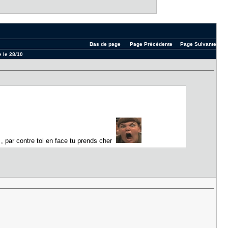
Bas de page
Page Précédente
Page Suivante
e le 28/10
 , par contre toi en face tu prends cher