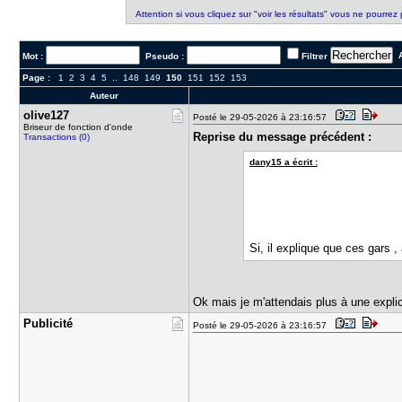
Attention si vous cliquez sur "voir les résultats" vous ne pourrez 
A
Mot :
Pseudo :
Filtrer
Page :
1
2
3
4
5
..
148
149
150
151
152
153
Auteur
olive127
Posté le 29-05-2026 à 23:16:57
Briseur de fonction d'onde
Reprise du message précédent :
Transactions (0)
dany15 a écrit :
Si, il explique que ces gars 
Ok mais je m'attendais plus à une explic
Publicité
Posté le 29-05-2026 à 23:16:57