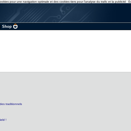
ookies pour une navigation optimale et des cookies tiers pour l'analyse du trafic et la publicité
E
|
Shop
odes traditionnels
ield !