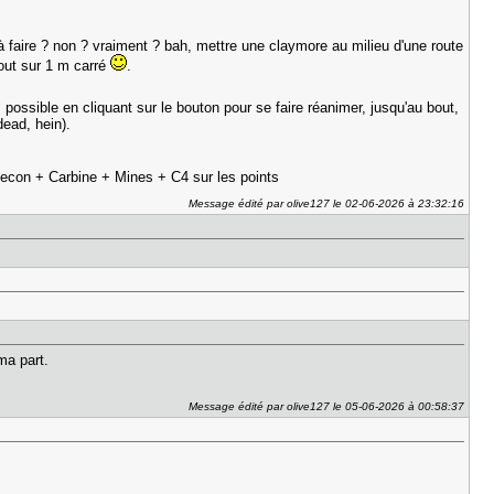
à faire ? non ? vraiment ? bah, mettre une claymore au milieu d'une route
tout sur 1 m carré
.
ossible en cliquant sur le bouton pour se faire réanimer, jusqu'au bout,
ead, hein).
 Recon + Carbine + Mines + C4 sur les points
Message édité par olive127 le 02-06-2026 à 23:32:16
ma part.
Message édité par olive127 le 05-06-2026 à 00:58:37