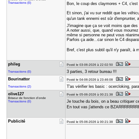
Transactions (0)
Bon, le coup des claymores + C4, c'est
Et sinon, j'ai vu sur reddit que les véh
qu'un tank ennemi est sûr d'emprunter,
J'imagine que ça se voit moins que des 
A noter aussi, que, quand vous mourrez m
même si personne ne peut vous réanimer,
Parfois ça aide...car sinon le C4 dispara
Bref, c'est plus subtil qu'il n'y paraît,
phileg
Posté le 03-06-2026 à 22:02:50
3 parties, 3 retour bureau !!!
Transactions (0)
Bourinatto​r
Posté le 04-06-2026 à 23:46:08
T'as vérifier les basic : ocercloking,
Transactions (2)
olive127
Posté le 05-06-2026 à 00:21:38
Briseur de fonction d'onde
Je touche du bois, on a beau critiquer 
Transactions (0)
En tout vas j'attends ce BZARRRRRRRR
Publicité
Posté le 05-06-2026 à 00:21:38