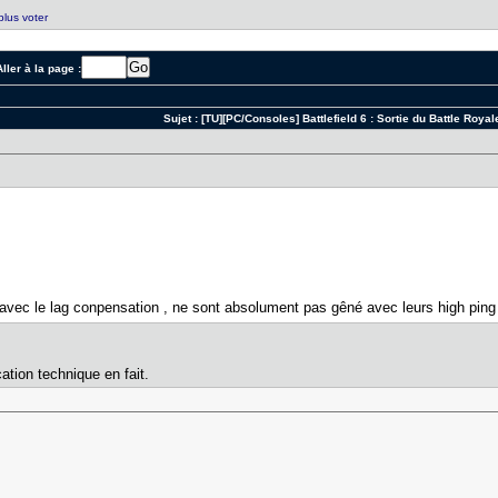
plus voter
ller à la page :
Sujet :
[TU][PC/Consoles] Battlefield 6 : Sortie du Battle Royal
, avec le lag conpensation , ne sont absolument pas gêné avec leurs high ping
ation technique en fait.