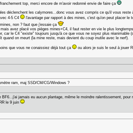
 franchement top, merci encore de m'avoir redonné envie de faire ça
icules déclenchent les calymores...donc vous avez compris ce qu'il vous reste 
 avec 4-5 C4
l'avantage par rapport à des mines, c'est qu'on peut placer le 
mines, non ? faut que j'essaie ça
ais avez placé vos pièges mines+C4, il faut rester en vie le plus longtemps p
 car le C4 "existe" toujours jusqu'à ce que vous ne soyez plus réanimable (d
ît quand on meurt (la mine reste, mais devient du coup inutile avec le nerf).
 à moins que vous ne conaissiez déjà tout ça
ou alors je suis le seul à jouer
 paramètre ram, maj SSD/CM/CG/Windows ?
ce BF6...j'ai jamais eu aucun plantage, même le moindre ralentissement, pour 
R le 9 juin