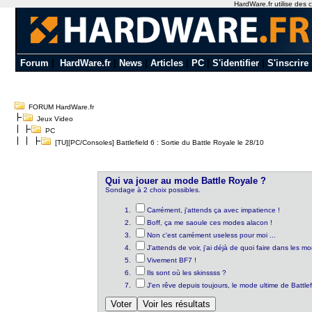
HardWare.fr utilise des c
Forum
|
HardWare.fr
|
News
|
Articles
|
PC
|
S'identifier
|
S'inscrire
FORUM HardWare.fr
Jeux Video
PC
[TU][PC/Consoles] Battlefield 6 : Sortie du Battle Royale le 28/10
Qui va jouer au mode Battle Royale ?
Sondage à 2 choix possibles.
Carrément, j'attends ça avec impatience !
Boff, ça me saoule ces modes alacon !
Non c'est carrément useless pour moi ...
J'attends de voir, j'ai déjà de quoi faire dans les m
Vivement BF7 !
Ils sont où les skinssss ?
J'en rêve depuis toujours, le mode ultime de Battlef