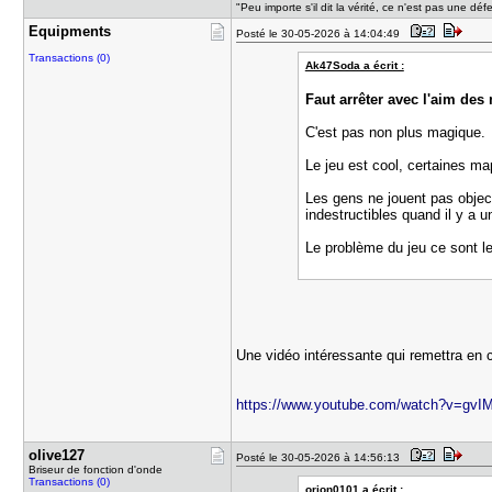
"Peu importe s'il dit la vérité, ce n'est pas une dé
Equipments
Posté le 30-05-2026 à 14:04:49
Transactions (0)
Ak47Soda a écrit :
Faut arrêter avec l'aim des
C'est pas non plus magique
Le jeu est cool, certaines ma
Les gens ne jouent pas object
indestructibles quand il y a u
Le problème du jeu ce sont l
Une vidéo intéressante qui remettra en
https://www.youtube.com/watch?v=gv
olive127
Posté le 30-05-2026 à 14:56:13
Briseur de fonction d'onde
Transactions (0)
orion0101 a écrit :