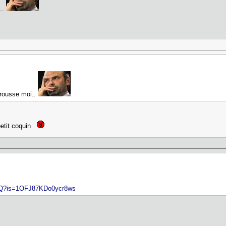
..
rousse moi..
 petit coquin
jdQ?is=1OFJ87KDo0ycr8ws