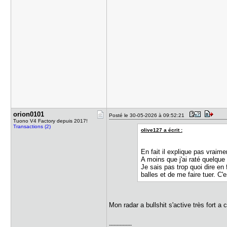
orion0101
Posté le 30-05-2026 à 09:52:21
Tuono V4 Factory depuis 2017!
Transactions (2)
olive127 a écrit :
En fait il explique pas vraime
A moins que j'ai raté quelque
Je sais pas trop quoi dire en
balles et de me faire tuer. C'es
Mon radar a bullshit s'active très fort a 
---------------