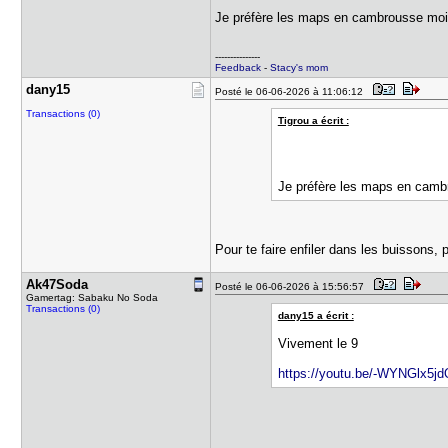
Je préfère les maps en cambrousse moi
---------------
Feedback
-
Stacy's mom
dany15
Posté le 06-06-2026 à 11:06:12
Transactions (0)
Tigrou a écrit :
Je préfère les maps en camb
Pour te faire enfiler dans les buissons,
Ak47Soda
Posté le 06-06-2026 à 15:56:57
Gamertag: Sabaku No Soda
Transactions (0)
dany15 a écrit :
Vivement le 9
https://youtu.be/-WYNGlx5