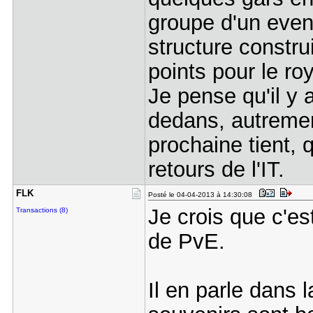
groupe d'un even
structure constru
points pour le r
Je pense qu'il y
dedans, autremen
prochaine tient,
retours de l'IT.
FLK
Posté le 04-04-2013 à 14:30:08
Je crois que c'e
Transactions (8)
de PvE.
Il en parle dans 