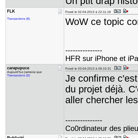
Un ptit drap histo
FLK
Posté le 02-04-2013 à 22:11:18
WoW ce topic con
Transactions (8)
---------------
HFR sur iPhone et iP
carapupuce
Posté le 03-04-2013 à 09:10:31
Aujourd'hui j'aimerai que
Je confirme c'est
Transactions (0)
du projet déjà. C'
aller chercher le
---------------
Co0rdinateur des plieu
Publicité