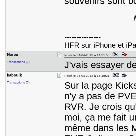
souvenirs sont b
---------------
HFR sur iPhone et iP
Noreu
Posté le 04-04-2013 à 14:31:53
J'vais essayer de 
Transactions (0)
kabouik
Posté le 04-04-2013 à 14:48:21
Sur la page Kickst
Transactions (0)
n'y a pas de PVE
RVR. Je crois qu'i
moi, ça me fait u
même dans les 