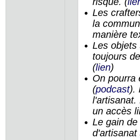
risque. (
lie
Les crafte
la communa
manière tex
Les objets 
toujours d
(
lien
)
On pourra ê
(
podcast
).
l'artisanat
un accès lim
Le gain de
d'artisanat