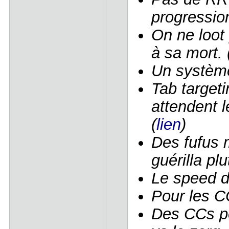
progressio
On ne loot
à sa mort. 
Un système
Tab targeti
attendent l
(
lien
)
Des fufus 
guérilla plu
Le speed d
Pour les C
Des CCs po