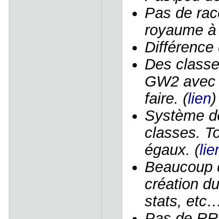
Pas de rac
royaume à l
Différence
Des classes
GW2 avec t
faire. (
lien
)
Système de 
classes. T
égaux. (
lie
Beaucoup d
création d
stats, etc…
Pas de RR 