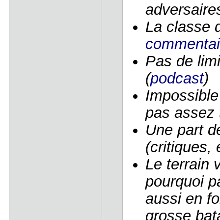
adversaires
La classe d
commentai
Pas de lim
(
podcast
)
Impossible
pas assez t
Une part d
(critiques,
Le terrain 
pourquoi p
aussi en f
grosse bata