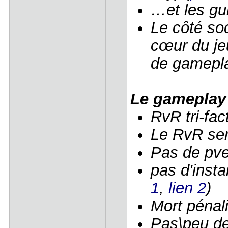
…et les gui
Le côté so
cœur du je
de gamepla
Le gameplay
RvR tri-fac
Le RvR sera
Pas de pve
pas d'instan
1
,
lien 2
)
Mort pénal
Pas\peu de 