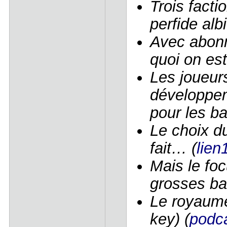
Trois facti
perfide alb
Avec abon
quoi on est
Les joueur
développem
pour les ba
Le choix d
fait… (
lien
Mais le foc
grosses bat
Le royaume
key) (
podc