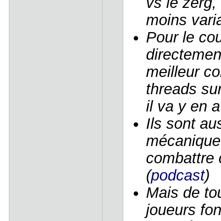
vs le zerg
moins varia
Pour le co
directement
meilleur co
threads su
il va y en a
Ils sont au
mécanique 
combattre 
(
podcast
)
Mais de tou
joueurs fon