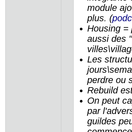
module ajo
plus. (
podc
Housing = 
aussi des "
villes\villa
Les struct
jours\sema
perdre ou s
Rebuild est
On peut ca
par l'adver
guildes peu
commence à