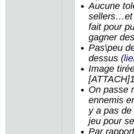
Aucune tol
sellers…et 
fait pour p
gagner des
Pas\peu de 
dessus (
li
Image tirée 
[ATTACH]1
On passe m
ennemis en
y a pas de 
jeu pour se
Par rappor