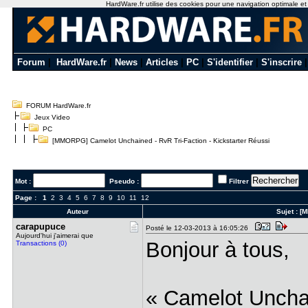
HardWare.fr utilise des cookies pour une navigation optimale et de
Forum
|
HardWare.fr
|
News
|
Articles
|
PC
|
S'identifier
|
S'inscrire
FORUM HardWare.fr
Jeux Video
PC
[MMORPG] Camelot Unchained - RvR Tri-Faction - Kickstarter Réussi
Mot :
Pseudo :
Filtrer
Page :
1
2
3
4
5
6
7
8
9
10
11
12
Auteur
Sujet :
[M
carapupuce
Posté le 12-03-2013 à 16:05:26
Aujourd'hui j'aimerai que
Bonjour à tous,
Transactions (0)
« Camelot Unchain