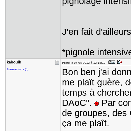
pignolage intensi
J'en fait d'ailleur
*pignole intensi
kabouik
Posté le 04-04-2013 à 13:18:12
Bon ben j'ai do
Transactions (0)
me plaît guère,
temps à cherche
DAoC".
Par con
de groupes, des 
ça me plaît.