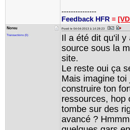
---------------
Feedback HFR
≡
[VD
Noreu
Posté le 04-04-2013 à 14:28:23
Il a été dit qu'il
Transactions (0)
source sous la ma
site.
Le reste oui ça s
Mais imagine toi 
construire ton for
ressources, hop 
tombe sur des rig
avancé ? Hmmmm v
quelques gars en 