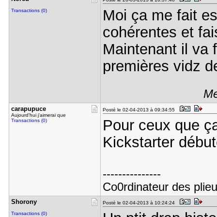
Moi ça me fait es
Transactions (0)
cohérentes et fai
Maintenant il va f
premières vidz d
Me
carapupuce
Posté le 02-04-2013 à 09:34:55
Aujourd'hui j'aimerai que
Pour ceux que ça
Transactions (0)
Kickstarter début
---------------
Co0rdinateur des plieu
Shorony
Posté le 02-04-2013 à 10:24:24
Transactions (0)