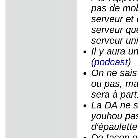
pas de mo
serveur et
serveur qu
serveur uni
Il y aura u
(
podcast
)
On ne sais
ou pas, ma
sera à part
La DA ne s
youhou pas
d'épaulette
De façon gé