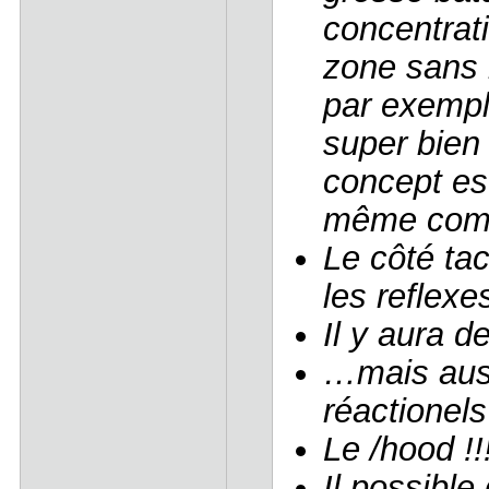
concentrat
zone sans 
par exempl
super bien
concept est
même comb
Le côté ta
les reflexes
Il y aura de
…mais auss
réactionels
Le /hood !!
Il possible