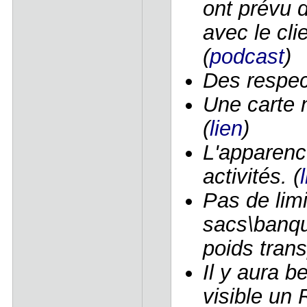
ont prévu 
avec le cli
(
podcast
)
Des respecs
Une carte 
(
lien
)
L'apparenc
activités. (
Pas de lim
sacs\banqu
poids trans
Il y aura b
visible un