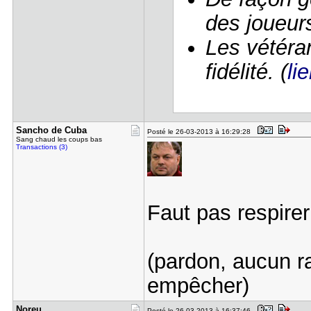
des joueurs
Les vétéra
fidélité. (
li
Sancho de ​Cuba
Posté le 26-03-2013 à 16:29:28
Sang chaud les coups bas
Transactions (3)
Faut pas respirer
(pardon, aucun r
empêcher)
Noreu
Posté le 26-03-2013 à 16:37:46