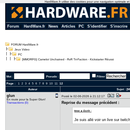
HardWare.fr utilise des cookies pour une navigation optimale et de
Forum
|
HardWare.fr
|
News
|
Articles
|
PC
|
S'identifier
|
S'inscrire
FORUM HardWare.fr
Jeux Video
PC
[MMORPG] Camelot Unchained - RvR Tri-Faction - Kickstarter Réussi
Mot :
Pseudo :
Filtrer
Page :
1
2
3
4
5
6
7
8
9
10
11
12
Auteur
Sujet :
[M
glun
Posté le 02-06-2026 à 21:12:17
En route pour la Super Glun!
Reprise du message précédent :
Transactions (0)
tree a écrit :
Je suis allé voir un live sur twitch