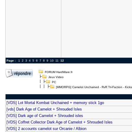
Page :
1
2
3
4
5
6
7
8
9
10
11
12
FORUM HardWare.fr
Jeux Video
PC
[MMORPG] Camelot Unchained - RvR Tri-Faction - Kickst
[VDS] Lot Mortal Kombat Unchained + memory stick 1go
[vds] Dark Age of Camelot + Shrouded Isles
[VDS] Dark age of Camelot + Shrouded isles
[VDS] Coffret Collector Dark Age of Camelot + Shrouded Isles
[VDS] 2 accounts camelot sur Orcanie / Albion