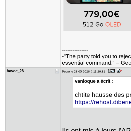
---------------
-"The party told you to reje
essential command." – Geor
havoc_28
Posté le 28-05-2026 à 11:26:31
vanloque a écrit :
chtite hausse des p
https://rehost.diber
Ils ont mis à jours l'