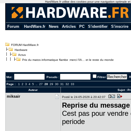
HardWare.fr utilise des cookies pour une navigation optimale et de
Forum
|
HardWare.fr
|
News
|
Articles
|
PC
|
S'identifier
|
S'inscrire
FORUM HardWare.fr
Hardware
Actus
Prix du matos informatique flambe :merci l’IA… et le reste du monde
Al
Mot :
Pseudo :
Filtrer
Page :
1
2
3
4
5
..
27
28
29
30
31
32
33
Auteur
Sujet :
Pr
miksair
Posté le 24-05-2026 à 20:42:07
Reprise du message 
Cest pas pour vendre c
periode