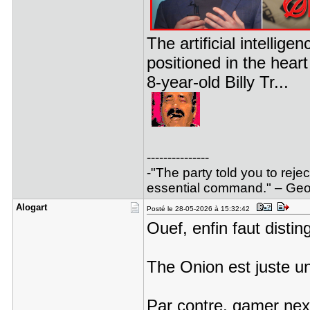
The artificial intelli
positioned in the hea
8-year-old Billy Tr...
---------------
-"The party told you to reje
essential command." – Geor
Alogart
Posté le 28-05-2026 à 15:32:42
Ouef, enfin faut disting
The Onion est juste un
Par contre, gamer nex