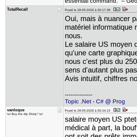
essential command." – Geor
TotalRecal​l
Posté le 28-05-2026 à 00:17:38
Oui, mais à nuancer p
matériel informatique
nous.
Le salaire US moyen do
qu'une carte graphiqu
nous c'est plus du 250
sens d'autant plus pa
Avis intuitif, chiffres n
---------------
Topic .Net - C# @ Prog
vanloque
Posté le 28-05-2026 à 00:24:15
\o/ Buy the dip Shinji ! \o/
salaire moyen US ptete
médical à part, la bouf
ont soit des prêts immo