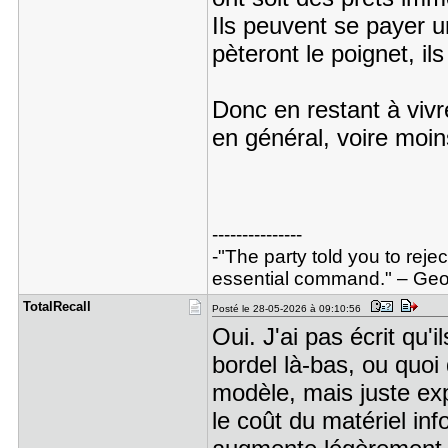
Ils peuvent se payer u
pèteront le poignet, il
Donc en restant à vivre
en général, voire moin
---------------
-"The party told you to reje
essential command." – Geor
TotalRecal​l
Posté le 28-05-2026 à 09:10:56
Oui. J'ai pas écrit qu'
bordel là-bas, ou quoi
modèle, mais juste ex
le coût du matériel in