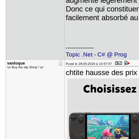
augmente légèrement là
Donc ce qui constitue
facilement absorbé au 
---------------
Topic .Net - C# @ Prog
vanloque
Posté le 28-05-2026 à 10:57:57
\o/ Buy the dip Shinji ! \o/
chtite hausse des pri