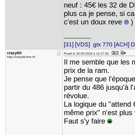
neuf : 45€ les 32 de 
plus ca je pense, si c
c'est un doux reve
)
---------------
[31] [VDS] gtx 770 [ACH
crazytiti
Posté le 26-05-2026 à 12:17:30
http://crazytiti.free.fr/
Il me semble que les 
prix de la ram.
Je pense que l'époque 
partir du 486 jusqu'à 
révolue.
La logique du "attend
même prix" n'est plus 
Faut s'y faire