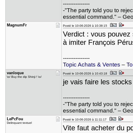
---------------
-"The party told you to reje
essential command." – Geor
MagnumFr
Posté le 10-06-2026 à 10:38:15
Verdict : vous pouvez 
à imiter François Pér
---------------
Topic Achats & Ventes
–
To
vanloque
Posté le 10-06-2026 à 10:43:18
\o/ Buy the dip Shinji ! \o/
je vais faire les stoc
---------------
-"The party told you to reje
essential command." – Geor
LePcFou
Posté le 10-06-2026 à 11:11:17
Delinquant textuel
Vite faut acheter du p