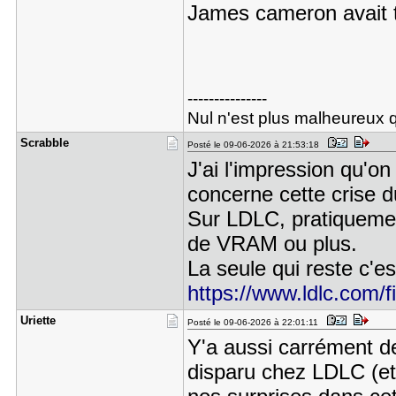
James cameron avait t
---------------
Nul n'est plus malheureux q
Scrabble
Posté le 09-06-2026 à 21:53:18
J'ai l'impression qu'o
concerne cette crise d
Sur LDLC, pratiquemen
de VRAM ou plus.
La seule qui reste c'est
https://www.ldlc.com/
Uriette
Posté le 09-06-2026 à 22:01:11
Y'a aussi carrément d
disparu chez LDLC (et 