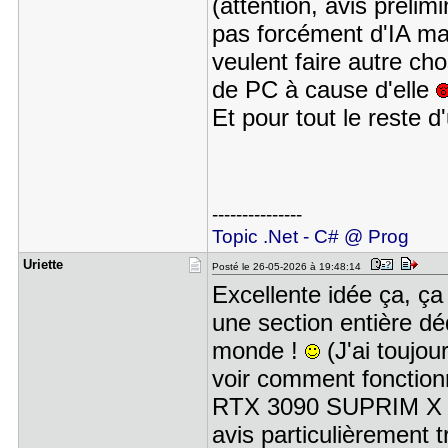
(attention, avis préli
pas forcément d'IA mai
veulent faire autre ch
de PC à cause d'elle
Et pour tout le reste d
---------------
Topic .Net - C# @ Prog
Uriette
Posté le 26-05-2026 à 19:48:14
Excellente idée ça, ça
une section entière dé
monde !
(J'ai toujou
voir comment fonctionn
RTX 3090 SUPRIM X pou
avis particulièrement t