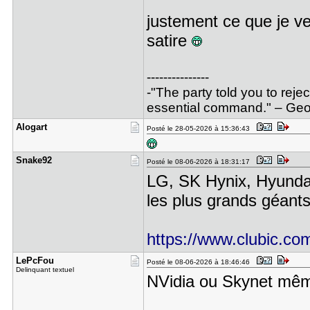
justement ce que je veu
satire
---------------
-"The party told you to reje
essential command." – Geor
Alogart
Posté le 28-05-2026 à 15:36:43
Snake92
Posté le 08-06-2026 à 18:31:17
LG, SK Hynix, Hyundai
les plus grands géant
https://www.clubic.com/
LePcFou
Posté le 08-06-2026 à 18:46:46
Delinquant textuel
NVidia ou Skynet mê