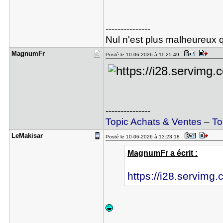
---------------
Nul n'est plus malheureux q
MagnumFr
Posté le 10-06-2026 à 11:25:49
---------------
Topic Achats & Ventes
–
To
LeMakisar
Posté le 10-06-2026 à 13:23:18
MagnumFr a écrit :
https://i28.servimg