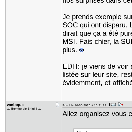
nos surprises dans cet
Je prends exemple s
SOC qui ont disparu.
dirait que ça a été p
MSI. Fais chier, la SU
plus.
EDIT: je viens de voir
listée sur leur site, r
évidemment, et affich
vanloque
Posté le 10-06-2026 à 10:31:21
\o/ Buy the dip Shinji ! \o/
Allez organisez vous e