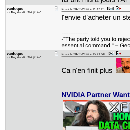
vanloque
Posté le 28-05-2026 à 11:47:20
\o/ Buy the dip Shinji ! \o/
l'envie d'acheter un
---------------
-"The party told you to reje
essential command." – Geor
vanloque
Posté le 28-05-2026 à 15:21:59
\o/ Buy the dip Shinji ! \o/
Ca n'en finit plus
NVIDIA Partner Wants