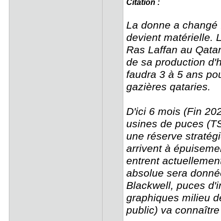
Citation :
La donne a changé : 
devient matérielle.
Ras Laffan au Qata
de sa production d'
faudra 3 à 5 ans pou
gazières qataries.
D'ici 6 mois (Fin 2
usines de puces (TS
une réserve stratég
arrivent à épuiseme
entrent actuellement
absolue sera donnée
Blackwell, puces d'i
graphiques milieu 
public) va connaîtr