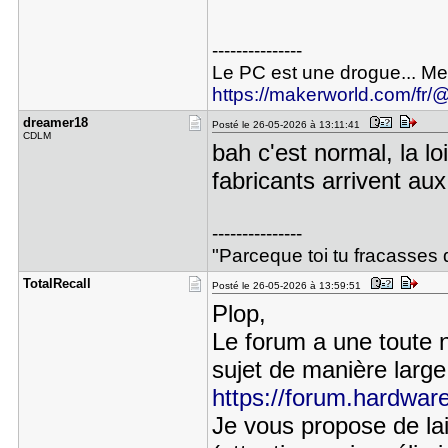
---------------
Le PC est une drogue... Me
https://makerworld.com/fr/@
dreamer18
Posté le 26-05-2026 à 13:11:41
CDLM
bah c'est normal, la lo
fabricants arrivent aux
---------------
"Parceque toi tu fracasses 
TotalRecal​l
Posté le 26-05-2026 à 13:59:51
Plop,
Le forum a une toute n
sujet de manière large
https://forum.hardware.
Je vous propose de la