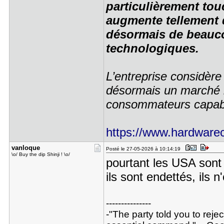
particulièrement tou
augmente tellement
désormais de beauco
technologiques.
L’entreprise considèr
désormais un marché 
consommateurs capable
https://www.hardwareco
vanloque
Posté le 27-05-2026 à 10:14:19
\o/ Buy the dip Shinji ! \o/
pourtant les USA sont 
ils sont endettés, ils 
---------------
-"The party told you to reje