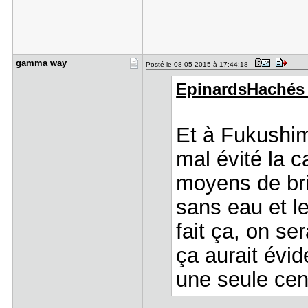
gamma way
Posté le 08-05-2015 à 17:44:18
EpinardsHachés a
Et à Fukushim
mal évité la 
moyens de bric
sans eau et le
fait ça, on s
ça aurait évi
une seule cen