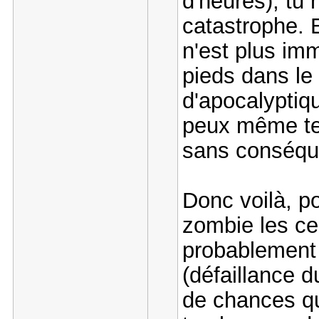
d'heures), tu 
catastrophe. 
n'est plus im
pieds dans le
d'apocalyptiqu
peux même te 
sans conséq
Donc voilà, p
zombie les cen
probablement
(défaillance d
de chances qu