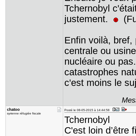
Tchernobyl c'étai
justement.
(Fuk
Enfin voilà, bref,
centrale ou usine
nucléaire ou pas.
catastrophes nat
c'est moins le suj
Mess
chatoo
Posté le 08-05-2015 à 14:44:58
syrienne réfugiée fiscale
Tchernobyl
C'est loin d’être f