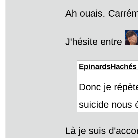
Ah ouais. Carrém
J'hésite entre
EpinardsHachés a
Donc je répèt
suicide nous 
Là je suis d'accord