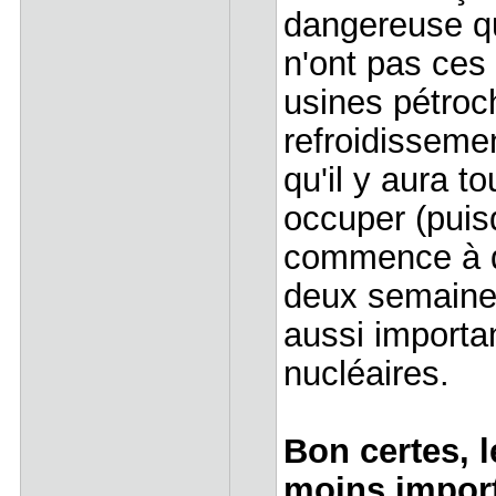
dangereuse qu
n'ont pas ces 
usines pétroc
refroidissem
qu'il y aura t
occuper (puis
commence à de
deux semaines
aussi importa
nucléaires.
Bon certes, 
moins import