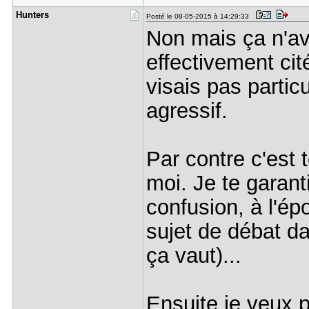
Hunters
Posté le 08-05-2015 à 14:29:33
Non mais ça n'ava
effectivement cité
visais pas particu
agressif.
Par contre c'est t
moi. Je te garant
confusion, à l'é
sujet de débat d
ça vaut)...
Ensuite je veux p