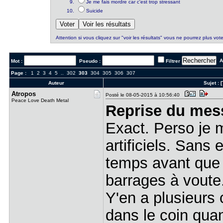
Je me fais mordre car c'est trop stressant
Suicide
Attention si vous cliquez sur "voir les résultats" vous ne pourrez plus vote
Al
Mot :
Pseudo :
Filtrer
Page :
1
2
3
4
5
..
302
303
304
305
306
307
Auteur
Sujet :
[
Atropos
Posté le 08-05-2015 à 10:56:40
Peace Love Death Metal
Reprise du mes
Exact. Perso je 
artificiels. Sans 
temps avant que
barrages à voute
Y'en a plusieurs 
dans le coin qua