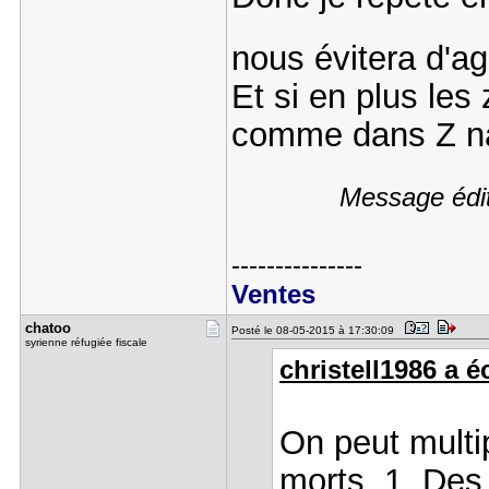
nous évitera d'a
Et si en plus les
comme dans Z nat
Message édit
---------------
Ventes
chatoo
Posté le 08-05-2015 à 17:30:09
syrienne réfugiée fiscale
christell1986 a éc
On peut multi
morts. 1. Des