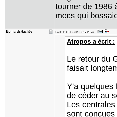
tourner de 1986 à
mecs qui bossaie
EpinardsHa​chés
Posté le 08-05-2015 à 17:23:47
Atropos a écrit :
Le retour du 
faisait longt
Y'a quelques 
de céder au s
Les centrale
sont conçue