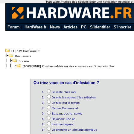
HardWare.fr utilise des cookies pour une navigation optimale et de
Forum
|
HardWare.fr
|
News
|
Articles
|
PC
|
S'identifier
|
S'inscrire
FORUM HardWare.fr
Discussions
Société
[TOPIKUNIK] Zombies -=Mais ou iriez vous en cas d'infestation?=-
Ou iriez vous en cas d'infestation ?
Je reste chez moi
Je suis les autres // les militaires
Je fuis tout le temps
Centre Commercial
Bateau, peche, survie
Rejoindre une ile
Les montagnes
Je cherche un abri anti-atomique