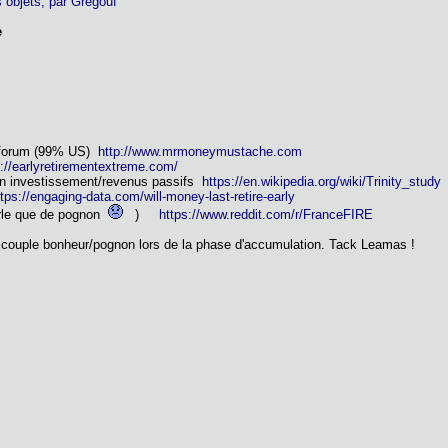
 objets, par Gregouf
e
e forum (99% US)
http://www.mrmoneymustache.com
p://earlyretirementextreme.com/
 en investissement/revenus passifs
https://en.wikipedia.org/wiki/Trinity_study
ttps://engaging-data.com/will-money-last-retire-early
arle que de pognon
)
https://www.reddit.com/r/FranceFIRE
couple bonheur/pognon lors de la phase d'accumulation. Tack Leamas !