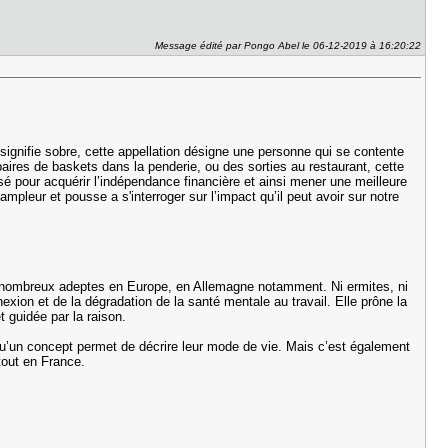
Message édité par Pongo Abel le 06-12-2019 à 16:20:22
i signifie sobre, cette appellation désigne une personne qui se contente
paires de baskets dans la penderie, ou des sorties au restaurant, cette
sé pour acquérir l’indépendance financière et ainsi mener une meilleure
pleur et pousse a s'interroger sur l’impact qu’il peut avoir sur notre
 nombreux adeptes en Europe, en Allemagne notamment. Ni ermites, ni
exion et de la dégradation de la santé mentale au travail. Elle prône la
et guidée par la raison.
qu’un concept permet de décrire leur mode de vie. Mais c’est également
rtout en France.