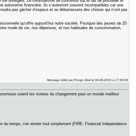
 vie divergent. Le minimalisme se concentre sur le fait de posséder le
ne autonomie financière. Ils s’avèreront souvent incompatibles car une
ne voudra pas gâcher d’espace et se débarrassera des choses qui n’ont pas
essionnelle qu’offre aujourd’hui notre société. Pourquoi des jeunes de 25
ion notre mode de vie, nos dépenses, et nos habitudes de consommation,
Message édité par Pongo Abel le 04-06-2019 à 17:50:08
nos forumeurs soient les rivieres du changement pour un monde meilleur
erer du temps, voir arreter tout simplement (FIRE, Financial Independance