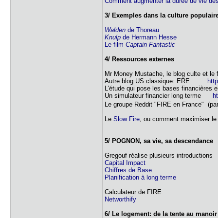
Comment augmenter la durée de vie des
3/ Exemples dans la culture populair
Walden
de Thoreau
Knulp
de Hermann Hesse
Le film
Captain Fantastic
4/ Ressources externes
Mr Money Mustache, le blog culte et l
Autre blog US classique: ERE
htt
L'étude qui pose les bases financières
Un simulateur financier long terme
h
Le groupe Reddit "FIRE en France" (p
Le
Slow Fire
, ou comment maximiser le 
5/ POGNON, sa vie, sa descendance
Gregouf réalise plusieurs introductions
Capital Impact
Chiffres de Base
Planification à long terme
Calculateur de FIRE
Networthify
6/ Le logement: de la tente au manoir