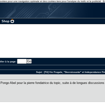
ookies pour une navigation optimale et des cookies tiers pour l'analyse du trafic et la publicité
E
|
Shop
ller à la page :
Sujet :
[TU] Vie Frugale, "Decroissante" et Independance Fi
ongo Abel pour la pierre fondatrice du topic, suite à de longues discussion