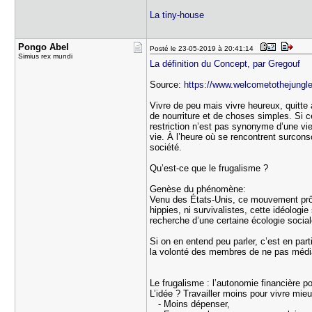
La tiny-house
Pongo Abel
Posté le 23-05-2019 à 20:41:14
Simius rex mundi
La définition du Concept, par Gregouf
Source:
https://www.welcometothejungle
Vivre de peu mais vivre heureux, quitte 
de nourriture et de choses simples. Si c
restriction n’est pas synonyme d’une vie
vie. À l’heure où se rencontrent surcons
société.
Qu’est-ce que le frugalisme ?
Genèse du phénomène:
Venu des États-Unis, ce mouvement prôn
hippies, ni survivalistes, cette idéolog
recherche d’une certaine écologie social
Si on en entend peu parler, c’est en pa
la volonté des membres de ne pas média
Le frugalisme : l’autonomie financière p
L’idée ? Travailler moins pour vivre mie
- Moins dépenser,