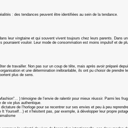
…
éalités : des tendances peuvent être identifiées au sein de la tendance.
ans leur vingtaine et qui souvent vivent toujours chez leurs parents. Dans un
’ils pourraient vouloir. Leur mode de consommation est moins impulsif et de plu
rêter de travailler. Non pas sur un coup de tête, mais après avoir préparé depu
rganisation et une détermination inébranlable, ils ont pu choisir de prendre leu
pportent plus de sens.
ashion"... ) témoigne de l’envie de ralentir pour mieux réussir. Parmi les frug
e de vie plus authentique.
dictature de l’horloge pour se recentrer sur ses envies et peu à peu reprendre
It Yourself…) et n’hésitent pas, par exemple, à développer leur propre potage
inimalisme