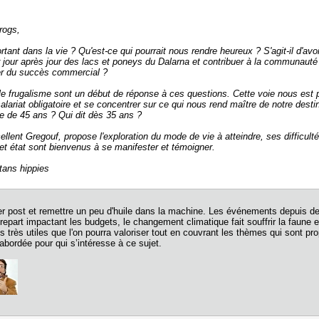
rogs,
rtant dans la vie ? Qu'est-ce qui pourrait nous rendre heureux ? S'agit-il d'avo
r jour après jour des lacs et poneys du Dalarna et contribuer à la communauté 
er du succès commercial ?
le frugalisme sont un début de réponse à ces questions. Cette voie nous est p
 salariat obligatoire et se concentrer sur ce qui nous rend maître de notre dest
âge de 45 ans ? Qui dit dès 35 ans ?
ellent Gregouf, propose l'exploration du mode de vie à atteindre, ses difficult
et état sont bienvenus à se manifester et témoigner.
tans hippies
r post et remettre un peu d'huile dans la machine. Les événements depuis deu
on repart impactant les budgets, le changement climatique fait souffrir la faune et
rès utiles que l'on pourra valoriser tout en couvrant les thèmes qui sont prop
abordée pour qui s’intéresse à ce sujet.