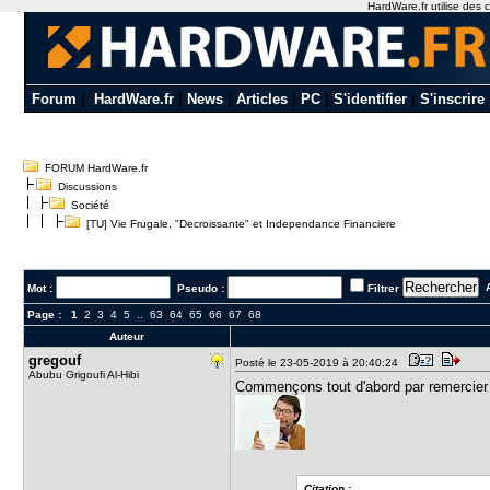
HardWare.fr utilise des c
Forum
|
HardWare.fr
|
News
|
Articles
|
PC
|
S'identifier
|
S'inscrire
FORUM HardWare.fr
Discussions
Société
[TU] Vie Frugale, "Decroissante" et Independance Financiere
A
Mot :
Pseudo :
Filtrer
Page :
1
2
3
4
5
..
63
64
65
66
67
68
Auteur
gregouf
Posté le 23-05-2019 à 20:40:24
Abubu Grigoufi Al-Hibi
Commençons tout d'abord par remercier P
Citation :