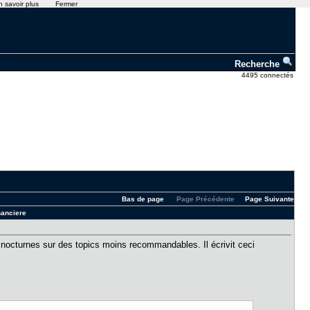
n savoir plus
Fermer
Recherche
4495 connectés
Bas de page
Page Précédente
Page Suivante
nanciere
s nocturnes sur des topics moins recommandables. Il écrivit ceci