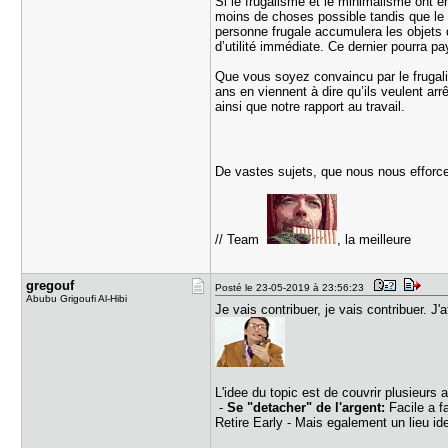
Si le frugalisme et le minimalisme ont 
moins de choses possible tandis que le 
personne frugale accumulera les objets q
d’utilité immédiate. Ce dernier pourra pa
Que vous soyez convaincu par le frugalis
ans en viennent à dire qu’ils veulent ar
ainsi que notre rapport au travail.
De vastes sujets, que nous nous efforc
// Team
, la meilleure
gregouf
Posté le 23-05-2019 à 23:56:23
Abubu Grigoufi Al-Hibi
Je vais contribuer, je vais contribuer. 
L'idee du topic est de couvrir plusieurs 
-
Se "detacher" de l'argent:
Facile a f
Retire Early - Mais egalement un lieu ide