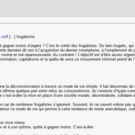
.co/f
[...] frugalisme
à gagner moins d’argent ? C’est le crédo des frugalistes. Du latin frugalis, qu
ette dernière dit non à l’acquisition du dernier smartphone, à l’empilement de 
 morne et non épanouissante. Au contraire ! L’objectif est d’être assez organi
ommation, capitalisme et la quête de sens,ce mouvement informel prend de l’am
e la déconsommation à travers un mode de vie simple. Il fait désormais de
ie s’affirme quelque part entre refus du consumérisme, du contexte d’hyper-conn
e c’est-à-dire la mise en place d’une société morale, décentralisée, solidaire 
rtie car de nombreux frugalistes s’ignorent. Souvent, ils ne savent même pas 
tiser ce mode de vie qui permet à cette tendance de rester anecdotique, su
our vivre mieux
ux et à son rythme, quitte à gagner moins. C’est-à-dire :