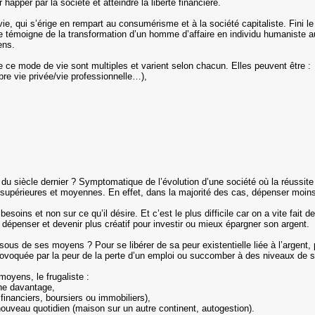
happer par la société et atteindre la liberté financière.
 vie, qui s’érige en rempart au consumérisme et à la société capitaliste. Fini
e témoigne de la transformation d’un homme d’affaire en individu humaniste au
sens.
e ce mode de vie sont multiples et varient selon chacun. Elles peuvent être 
ibre vie privée/vie professionnelle…),
 fin du siècle dernier ? Symptomatique de l’évolution d’une société où la réussit
 supérieures et moyennes. En effet, dans la majorité des cas, dépenser moins
 besoins et non sur ce qu’il désire. Et c’est le plus difficile car on a vite fai
e dépenser et devenir plus créatif pour investir ou mieux épargner son argent
sous de ses moyens ? Pour se libérer de sa peur existentielle liée à l’argent, 
provoquée par la peur de la perte d’un emploi ou succomber à des niveaux de
moyens, le frugaliste :
gne davantage,
inanciers, boursiers ou immobiliers),
nouveau quotidien (maison sur un autre continent, autogestion).