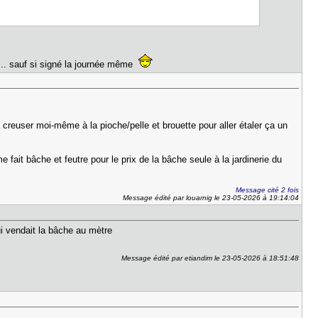
t... sauf si signé la journée même
creuser moi-même à la pioche/pelle et brouette pour aller étaler ça un
it bâche et feutre pour le prix de la bâche seule à la jardinerie du
Message cité 2 fois
Message édité par louarnig le 23-05-2026 à 19:14:04
ui vendait la bâche au mètre
Message édité par etiandim le 23-05-2026 à 18:51:48