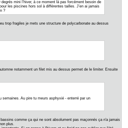
0 degrés mini l’hiver, à ce moment là pas forcément besoin de
ur les piscines hors sol à différentes tailles. J’en ai jamais
on ?
peu trop fragiles je mets une structure de polycarbonate au dessus
l'automne notamment un filet mis au dessus permet de le limiter. Ensuite
ou semaines. Au pire tu meurs asphyxié - enterré par un
i des bassins comme ça qui ne sont absolument pas maçonnés ça n'a jamais
s non plus.