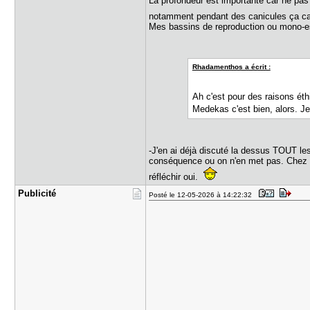
La profondeur est importante car ne pas 
notamment pendant des canicules ça c
Mes bassins de reproduction ou mono-es
Rhadamenthos a écrit :
Ah c'est pour des raisons éthi
Medekas c'est bien, alors. J
-J'en ai déjà discuté la dessus TOUT les
conséquence ou on n'en met pas. Chez moi
réfléchir oui.
Publicité
Posté le 12-05-2026 à 14:22:32