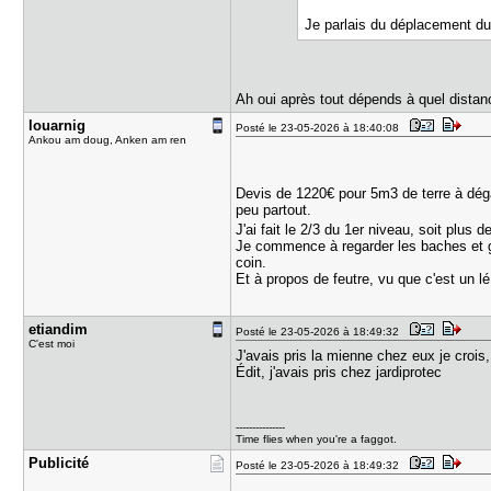
Je parlais du déplacement d
Ah oui après tout dépends à quel distanc
louarnig
Posté le 23-05-2026 à 18:40:08
Ankou am doug, Anken am ren
Devis de 1220€ pour 5m3 de terre à dég
peu partout.
J'ai fait le 2/3 du 1er niveau, soit plus
Je commence à regarder les baches et ge
coin.
Et à propos de feutre, vu que c'est un 
etiandim
Posté le 23-05-2026 à 18:49:32
C'est moi
J'avais pris la mienne chez eux je crois
Édit, j'avais pris chez jardiprotec
---------------
Time flies when you're a faggot.
Publicité
Posté le 23-05-2026 à 18:49:32