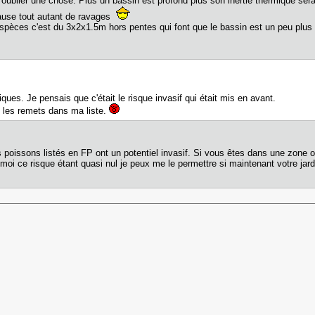
oublier une chose. Plus un bassin est profond plus son inertie thermique sera i
ause tout autant de ravages
pèces c'est du 3x2x1.5m hors pentes qui font que le bassin est un peu plus 
ques. Je pensais que c'était le risque invasif qui était mis en avant.
e les remets dans ma liste.
 poissons listés en FP ont un potentiel invasif. Si vous êtes dans une zone o
 ce risque étant quasi nul je peux me le permettre si maintenant votre jardin