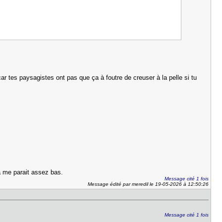
r tes paysagistes ont pas que ça à foutre de creuser à la pelle si tu
ça me parait assez bas.
Message cité 1 fois
Message édité par meredil le 19-05-2026 à 12:50:26
Message cité 1 fois