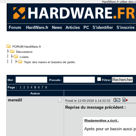
HardWare.fr utilise des c
Forum
|
HardWare.fr
|
News
|
Articles
|
PC
|
S'identifier
|
S'inscrire
FORUM HardWare.fr
Discussions
Loisirs
Topic des mares et bassins de jardin.
Mot :
Pseudo :
Filtrer
Page :
1
2
3
4
5
6
7
8
Auteur
meredil
Posté le 12-05-2026 à 14:22:32
Reprise du message précédent :
Rhadamenthos a écrit :
Après pour un bassin aussi pr