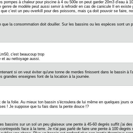
tites pompes à chaleur pour piscine à 4 ou 500e on peut garder 20m3 d’eau à 1
genre de modèle peut aussi servir à refroidir en cas de canicule Il en existe po
 que c’est un peu overkill pour des poissons, mais ça doit pouvoir se faire, n
en que la consommation doit douiller. Sur les bassins ou les espèces sont un 
 1m50, c'est beaucoup trop
 et au nettoyage aussi.
aintenant si on veut éviter qu'une tonne de merdes finissent dans le bassin à 
es grandes enseignes font de la location à la journée.
t de la folie. Au mieux ton bassin s'écroulera de lui même en quelques jours 
ses ! Je suppose que tu fais dans la pente douce !?
 mes bassins sur un sol un peu glaiseux une pente à 45-60 degrés suffit j'a
t contrepoids face à la terre. Je n'ai pas parlé de faire une pente à 100 degré