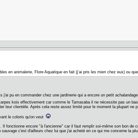
nibles en animalerie, Flore Aquatique en fait (j’ai pris les mien chez eux) ou 
is j'ai pu en commander chez une jardinerie qui a encore un petit achalanda
carpes kois effectivement car comme le Tamasaba il ne nécessite pas un ba
r leur clientèle. Après cela reste assez limité pour le moment la plupart ne
vant le coloris qu'on veut
us. Il fonctionne encore "à l'ancienne" car il faut remplir soi-même son bon 
u sauvage c'est d'ailleurs chez lui que j'ai acheté en ce qui me concerne la pl