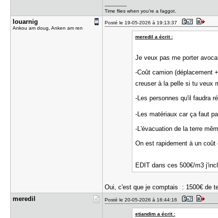
---------------
Time flies when you're a faggot.
louarnig
Posté le 19-05-2026 à 19:13:37
Ankou am doug, Anken am ren
meredil a écrit :
Je veux pas me porter avocat
-Coût camion (déplacement + 
creuser à la pelle si tu veu
-Les personnes qu'il faudra r
-Les matériaux car ça faut p
-L'évacuation de la terre même
On est rapidement à un coût 
EDIT dans ces 500€/m3 j'inclu
Oui, c'est que je comptais : 1500€ de te
meredil
Posté le 20-05-2026 à 16:44:16
etiandim a écrit :