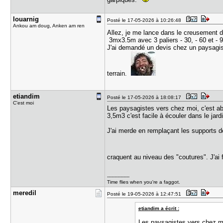
louarnig
Posté le 17-05-2026 à 10:26:48
Ankou am doug, Anken am ren
Allez, je me lance dans le creusement d
3mx3.5m avec 3 paliers - 30, - 60 et - 9
J'ai demandé un devis chez un paysagiste
terrain.
etiandim
Posté le 17-05-2026 à 18:08:17
C'est moi
Les paysagistes vers chez moi, c'est ab
3,5m3 c'est facile à écouler dans le jard
J'ai merde en remplaçant les supports de
craquent au niveau des "coutures". J'ai 
---------------
Time flies when you're a faggot.
meredil
Posté le 19-05-2026 à 12:47:51
etiandim a écrit :
Les paysagistes vers chez mo