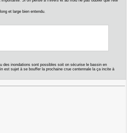
mportante. Si on pense à l'hivers et au froid ne pas oublier que l'été
long et large bien entendu.
u des inondations sont possibles soit on sécurise le bassin en
 est sujet à se bouffer la prochaine crue centennale la ça incite à