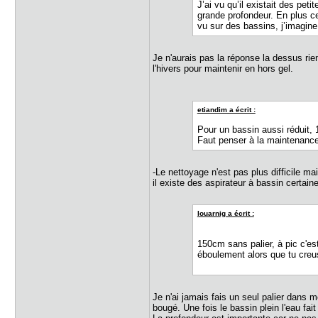
J’ai vu qu’il existait des pe
grande profondeur. En plus ce 
vu sur des bassins, j’imagine
Je n'aurais pas la réponse la dessus ri
l'hivers pour maintenir en hors gel.
etiandim a écrit :
Pour un bassin aussi réduit,
Faut penser à la maintenance
-Le nettoyage n'est pas plus difficile m
il existe des aspirateur à bassin certain
louarnig a écrit :
150cm sans palier, à pic c'es
éboulement alors que tu creu
Je n'ai jamais fais un seul palier dans
bougé. Une fois le bassin plein l'eau fai