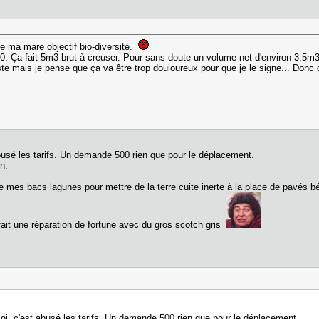
e ma mare objectif bio-diversité.
0. Ça fait 5m3 brut à creuser. Pour sans doute un volume net d'environ 3,5m3 u
 mais je pense que ça va être trop douloureux pour que je le signe... Donc ça
usé les tarifs. Un demande 500 rien que pour le déplacement.
in.
 mes bacs lagunes pour mettre de la terre cuite inerte à la place de pavés bé
fait une réparation de fortune avec du gros scotch gris
i, c'est abusé les tarifs. Un demande 500 rien que pour le déplacement.