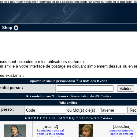
ookies pour une navigation optimale et des cookies tiers pour l'analyse du trafic et la publicité
E
|
Shop
isés sont uploadés par les utilisateurs du forum.
n smilie à votre interface de postage en cliquant simplement dessus ou en re
ies existants :
Ajouter un smilie personnalisé à la liste des favoris
milie perso :
Présentation sur 3 colonnes
|
Présentation du Wiki Smilies
Wiki smilies
 perso :
Code :
ou Mot(s) clé(s) :
A
B
C
D
E
F
G
H
I
J
K
L
M
N
O
P
Q
R
S
T
U
V
W
X
Y
Z
Autres
[:marllt2]
[:beecher]
kaamelott
perceval
perseval
perceval
pasfaux
faux
spafo
spafo
kaamelott