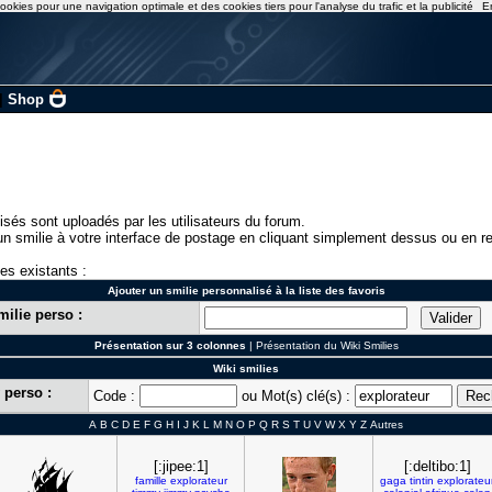
ookies pour une navigation optimale et des cookies tiers pour l'analyse du trafic et la publicité
E
|
Shop
isés sont uploadés par les utilisateurs du forum.
n smilie à votre interface de postage en cliquant simplement dessus ou en re
ies existants :
Ajouter un smilie personnalisé à la liste des favoris
milie perso :
Présentation sur 3 colonnes
|
Présentation du Wiki Smilies
Wiki smilies
 perso :
Code :
ou Mot(s) clé(s) :
A
B
C
D
E
F
G
H
I
J
K
L
M
N
O
P
Q
R
S
T
U
V
W
X
Y
Z
Autres
[:jipee:1]
[:deltibo:1]
famille
explorateur
gaga
tintin
explorateu