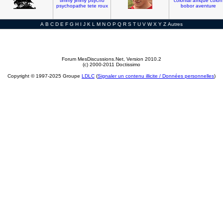
timmy
jimmy
psycho
colonial
afrique
colon
psychopathe
tete
roux
bobor
aventure
A
B
C
D
E
F
G
H
I
J
K
L
M
N
O
P
Q
R
S
T
U
V
W
X
Y
Z
Autres
Forum MesDiscussions.Net
, Version 2010.2
(c) 2000-2011 Doctissimo
Copyright © 1997-2025 Groupe
LDLC
(
Signaler un contenu illicite / Données personnelles
)