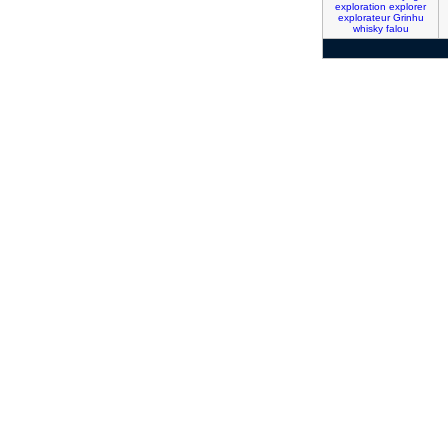
exploration
explorer
explorateur
Grinhu
whisky
falou