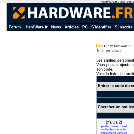
HardWare.fr utilise des c
Forum
|
HardWare.fr
|
News
|
Articles
|
PC
|
S'identifier
|
S'inscrire
FORUM HardWare.fr
Wiki smilies
Les smilies personnal
Vous pouvez ajouter u
son code.
Voici la liste des smil
Entrer le code du s
Chercher un smiley
[:faluja:2]
pirate
bateau
boat
voilier
breton
voile
decouverte
voyage