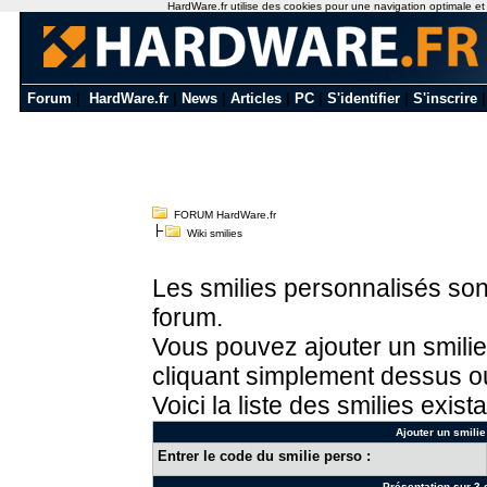
HardWare.fr utilise des cookies pour une navigation optimale et de
Forum
|
HardWare.fr
|
News
|
Articles
|
PC
|
S'identifier
|
S'inscrire
FORUM HardWare.fr
Wiki smilies
Les smilies personnalisés sont
forum.
Vous pouvez ajouter un smilie
cliquant simplement dessus ou
Voici la liste des smilies exista
Ajouter un smilie
Entrer le code du smilie perso :
Présentation sur 3