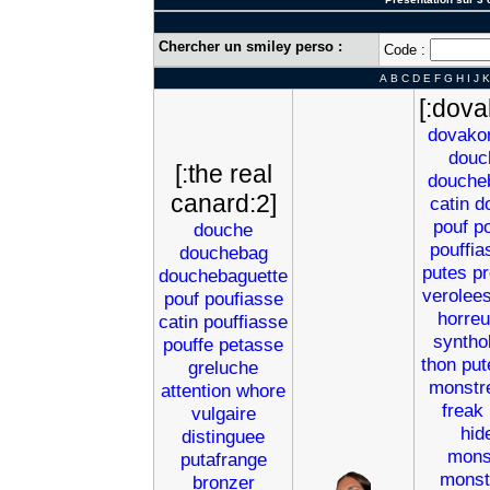
Chercher un smiley perso :
Code :
A
B
C
D
E
F
G
H
I
J
K
[:dova
dovako
douc
[:the real
douche
canard:2]
catin
d
pouf
p
douche
pouffia
douchebag
putes
pr
douchebaguette
verolee
pouf
poufiasse
horreu
catin
pouffiasse
syntho
pouffe
petasse
thon
put
greluche
monstr
attention
whore
freak
vulgaire
hid
distinguee
mons
putafrange
monst
bronzer