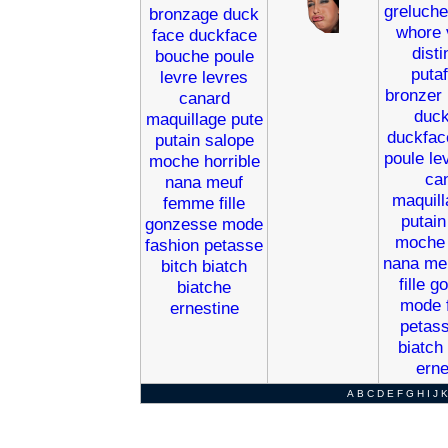
greluche
bronzage
duck
whore
face
duckface
dist
bouche
poule
puta
levre
levres
bronzer
canard
duc
maquillage
pute
duckfac
putain
salope
poule
le
moche
horrible
ca
nana
meuf
maquill
femme
fille
putain
gonzesse
mode
moche
fashion
petasse
nana
me
bitch
biatch
fille
go
biatche
mode
ernestine
petas
biatch
erne
A
B
C
D
E
F
G
H
I
J
K