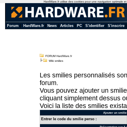
HardWare.fr utilise des cookies pour une navigation optimale et de
Forum
|
HardWare.fr
|
News
|
Articles
|
PC
|
S'identifier
|
S'inscrire
FORUM HardWare.fr
Wiki smilies
Les smilies personnalisés sont
forum.
Vous pouvez ajouter un smilie
cliquant simplement dessus ou
Voici la liste des smilies exista
Ajouter un smilie
Entrer le code du smilie perso :
Présentation sur 3