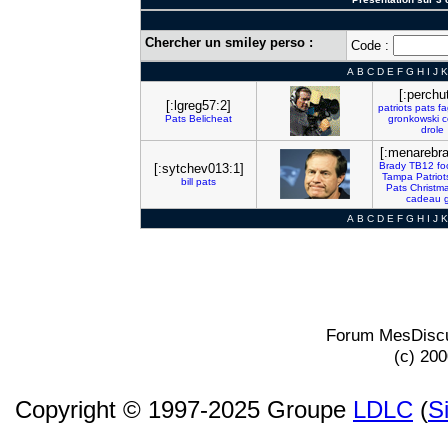
Chercher un smiley perso :
Code :
A
B
C
D
E
F
G
H
I
J
K
[:perchu
[:lgreg57:2]
patriots
pats
fa
Pats
Belicheat
gronkowski
c
drole
[:menarebra
Brady
TB12
fo
[:sytchev013:1]
Tampa
Patriot
bill
pats
Pats
Christm
cadeau
g
A
B
C
D
E
F
G
H
I
J
K
Forum MesDiscu
(c) 20
Copyright © 1997-2025 Groupe
LDLC
(
S