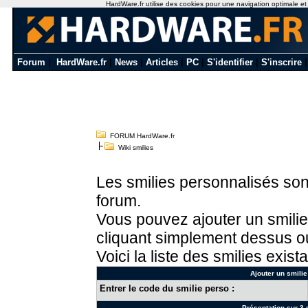
HardWare.fr utilise des cookies pour une navigation optimale et de
Forum
|
HardWare.fr
|
News
|
Articles
|
PC
|
S'identifier
|
S'inscrire
FORUM HardWare.fr
Wiki smilies
Les smilies personnalisés sont
forum.
Vous pouvez ajouter un smilie
cliquant simplement dessus ou
Voici la liste des smilies exista
Ajouter un smilie
Entrer le code du smilie perso :
Présentation sur 3