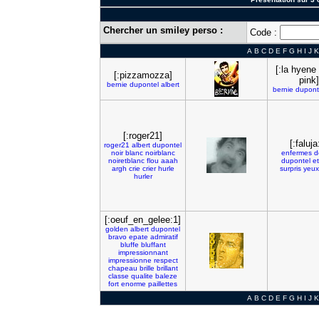
Chercher un smiley perso :
Code :
A
B
C
D
E
F
G
H
I
J
K
[:la hyene
[:pizzamozza]
pink]
bernie
dupontel
albert
bernie
dupont
[:roger21]
[:faluja
roger21
albert
dupontel
noir
blanc
noirblanc
enfermes
d
noiretblanc
flou
aaah
dupontel
e
argh
crie
crier
hurle
surpris
yeux
hurler
[:oeuf_en_gelee:1]
golden
albert
dupontel
bravo
epate
admiratif
bluffe
bluffant
impressionnant
impressionne
respect
chapeau
brille
brillant
classe
qualite
baleze
fort
enorme
paillettes
A
B
C
D
E
F
G
H
I
J
K