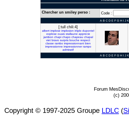
Chercher un smiley perso :
Code :
A
B
C
D
E
F
G
H
I
J
K
[:tull chili:4]
albert
implose
implosion
implo
dupontel
explose
ouais
stallaune
apprecie
jambon
chapi
chapo
chapeau
chapal
viet
bravo
surpris
bouche
respect
classe
rambo
impressionnant
bien
impressionne
impressionner
rampo
admiratif
A
B
C
D
E
F
G
H
I
J
K
Forum MesDiscu
(c) 20
Copyright © 1997-2025 Groupe
LDLC
(
S