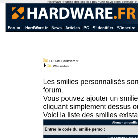
HardWare.fr utilise des cookies pour une navigation optimale et de
Forum
|
HardWare.fr
|
News
|
Articles
|
PC
|
S'identifier
|
S'inscrire
FORUM HardWare.fr
Wiki smilies
Les smilies personnalisés sont
forum.
Vous pouvez ajouter un smilie
cliquant simplement dessus ou
Voici la liste des smilies exista
Ajouter un smilie
Entrer le code du smilie perso :
Présentation sur 3