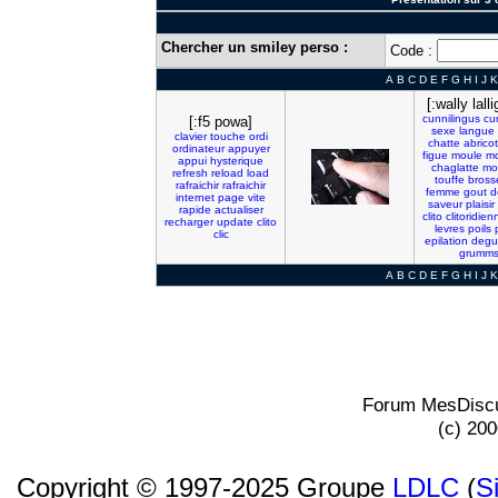
Chercher un smiley perso :
Code :
A
B
C
D
E
F
G
H
I
J
K
[:wally lalli
cunnilingus
cu
[:f5 powa]
sexe
langue
clavier
touche
ordi
chatte
abricot
ordinateur
appuyer
figue
moule
mo
appui
hysterique
chaglatte
mo
refresh
reload
load
touffe
bross
rafraichir
rafraichir
femme
gout
d
internet
page
vite
saveur
plaisir
rapide
actualiser
clito
clitoridien
recharger
update
clito
levres
poils
clic
epilation
degu
grumm
A
B
C
D
E
F
G
H
I
J
K
Forum MesDiscu
(c) 20
Copyright © 1997-2025 Groupe
LDLC
(
S