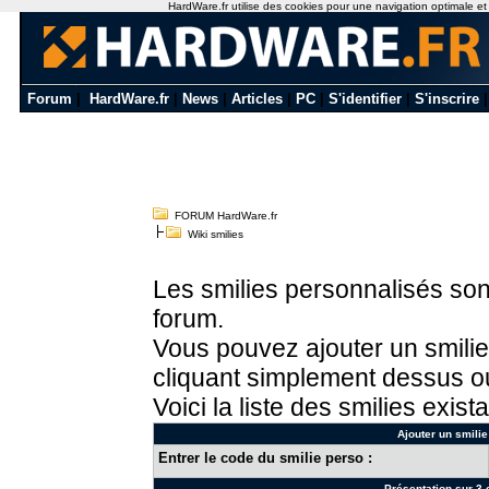
HardWare.fr utilise des cookies pour une navigation optimale et de
Forum
|
HardWare.fr
|
News
|
Articles
|
PC
|
S'identifier
|
S'inscrire
FORUM HardWare.fr
Wiki smilies
Les smilies personnalisés sont
forum.
Vous pouvez ajouter un smilie
cliquant simplement dessus ou
Voici la liste des smilies exista
Ajouter un smilie
Entrer le code du smilie perso :
Présentation sur 3