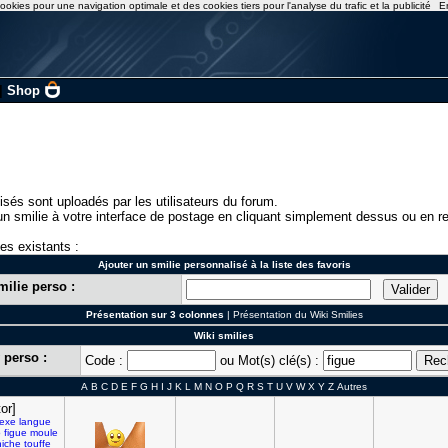
ookies pour une navigation optimale et des cookies tiers pour l'analyse du trafic et la publicité
E
|
Shop
isés sont uploadés par les utilisateurs du forum.
n smilie à votre interface de postage en cliquant simplement dessus ou en re
ies existants :
Ajouter un smilie personnalisé à la liste des favoris
milie perso :
Présentation sur 3 colonnes
|
Présentation du Wiki Smilies
Wiki smilies
 perso :
Code :
ou Mot(s) clé(s) :
A
B
C
D
E
F
G
H
I
J
K
L
M
N
O
P
Q
R
S
T
U
V
W
X
Y
Z
Autres
tor]
exe
langue
o
figue
moule
iche
touffe