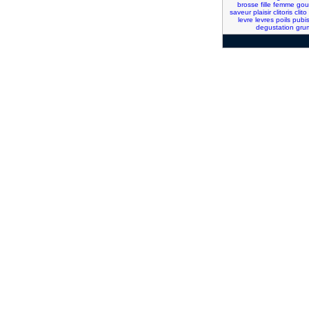
brosse
fille
femme
gou
saveur
plaisir
clitoris
clito
levre
levres
poils
pubi
degustation
gru