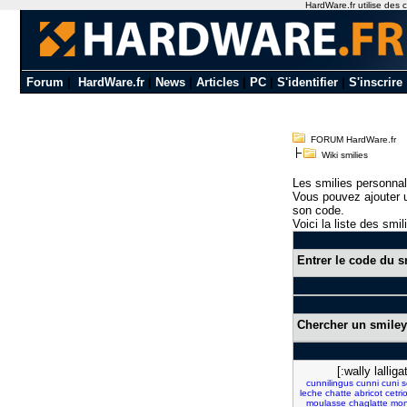
HardWare.fr utilise des c
Forum
|
HardWare.fr
|
News
|
Articles
|
PC
|
S'identifier
|
S'inscrire
FORUM HardWare.fr
Wiki smilies
Les smilies personnal
Vous pouvez ajouter u
son code.
Voici la liste des smil
Entrer le code du s
Chercher un smiley
[:wally lalliga
cunnilingus
cunni
cuni
s
leche
chatte
abricot
cetri
moulasse
chaglatte
mon