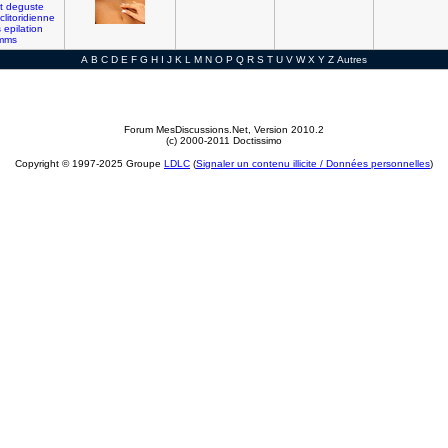
t
deguste
clitoridienne
s
epilation
mms
A
B
C
D
E
F
G
H
I
J
K
L
M
N
O
P
Q
R
S
T
U
V
W
X
Y
Z
Autres
Forum MesDiscussions.Net
, Version 2010.2
(c) 2000-2011 Doctissimo
Copyright © 1997-2025 Groupe
LDLC
(
Signaler un contenu illicite / Données personnelles
)