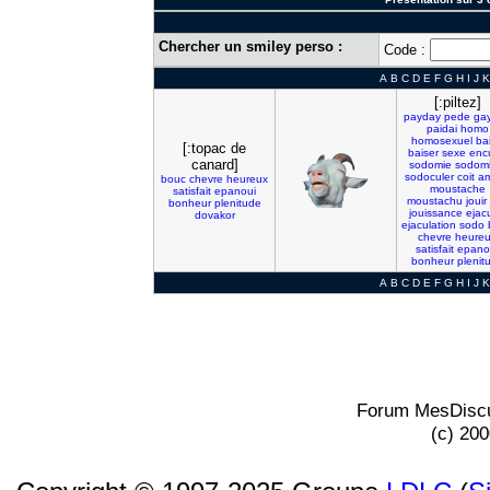
Chercher un smiley perso :
Code :
A
B
C
D
E
F
G
H
I
J
K
[:piltez]
payday
pede
ga
paidai
homo
homosexuel
ba
[:topac de
baiser
sexe
enc
canard]
sodomie
sodomi
sodoculer
coit
a
bouc
chevre
heureux
moustache
satisfait
epanoui
moustachu
jouir
bonheur
plenitude
jouissance
ejac
dovakor
ejaculation
sodo
chevre
heure
satisfait
epano
bonheur
plenit
A
B
C
D
E
F
G
H
I
J
K
Forum MesDiscu
(c) 20