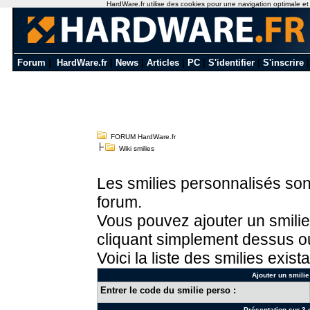
HardWare.fr utilise des cookies pour une navigation optimale et de
Forum
|
HardWare.fr
|
News
|
Articles
|
PC
|
S'identifier
|
S'inscrire
FORUM HardWare.fr
Wiki smilies
Les smilies personnalisés sont
forum.
Vous pouvez ajouter un smilie
cliquant simplement dessus ou
Voici la liste des smilies exista
Ajouter un smilie
Entrer le code du smilie perso :
Présentation sur 3