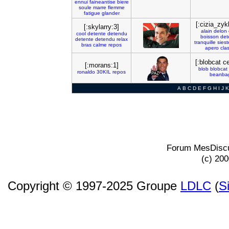
ennui
faineantise
biere
soule
marre
flemme
fatigue
glander
[:cizia_zyk
[:skylarry:3]
alain
delon
cool
detente
detendu
boisson
det
detente
detendu
relax
tranquille
siest
bras
calme
repos
apero
clas
[:blobcat ce
[:morans:1]
blob
blobcat
ronaldo
30KIL
repos
beanba
A
B
C
D
E
F
G
H
I
J
K
Forum MesDiscu
(c) 20
Copyright © 1997-2025 Groupe
LDLC
(
S