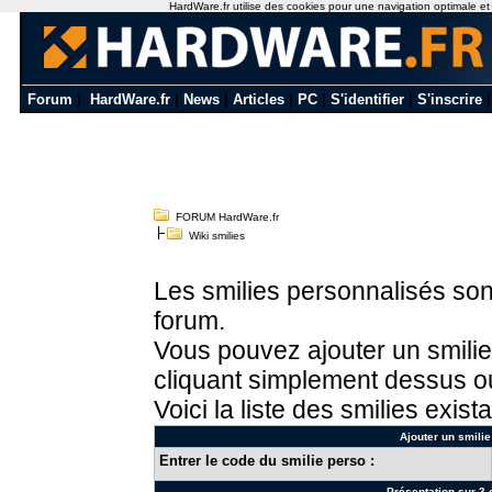
HardWare.fr utilise des cookies pour une navigation optimale et de
Forum
|
HardWare.fr
|
News
|
Articles
|
PC
|
S'identifier
|
S'inscrire
FORUM HardWare.fr
Wiki smilies
Les smilies personnalisés sont
forum.
Vous pouvez ajouter un smilie
cliquant simplement dessus ou
Voici la liste des smilies exista
Ajouter un smilie
Entrer le code du smilie perso :
Présentation sur 3