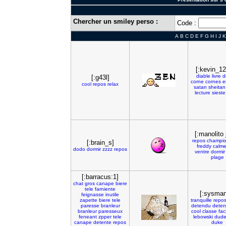
Chercher un smiley perso :
Code :
A
B
C
D
E
F
G
H
I
J
K
[:kevin_1
diable
livre
d
[:g43l]
corne
cornes
e
cool
repos
relax
satan
sheitan
lecture
sieste
[:manolito 
repos
champi
[:brain_s]
freddy
calm
dodo
dormir
zzzz
repos
ventre
dormir
plage
[:barracus:1]
chat
gros
canape
biere
tele
farniente
[:sysman
feignasse
inutile
zapette
biere
tele
tranquille
repo
paresse
branleur
detendu
deten
branleur
paresseux
cool
classe
fac
feneant
zpper
tele
lebowski
dud
canape
detente
repos
duke