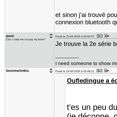
et sinon j'ai trouvé po
connexion bluetooth q
avoir
Posté le 23-06-2026 à 00:50:57
Can u help me occupy my brain?
Je trouve la 2e série
---------------
I need someone to show me th
leroimerli​nbis
Posté le 23-06-2026 à 03:48:11
Oufledingue a écr
t'es un peu du
(je déconne, 