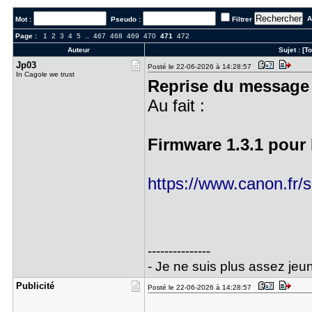
Al
Mot :
Pseudo :
Filtrer
Page :
1
2
3
4
5
..
467
468
469
470
471
472
Auteur
Sujet :
[T
Jp03
Posté le 22-06-2026 à 14:28:57
In Cagole we trust
Reprise du message 
Au fait :
Firmware 1.3.1 pour
https://www.canon.fr/
---------------
- Je ne suis plus assez jeun
Publicité
Posté le 22-06-2026 à 14:28:57