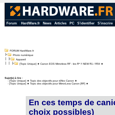
Forum
|
HardWare.fr
|
News
|
Articles
|
PC
|
S'identifier
|
S'inscrire
FORUM HardWare.fr
Photo numérique
Appareil
[Topic Unique] ★ Canon EOS Mirrorless RF : les R* !! NEW R1 / R5II ★
Sujet(s) à lire :
-
[Topic Unique] ★ Topic des objectifs pour réflex Canon ★
-
[Topic Unique] ★ Topic des objectifs pour MirrorLess Canon [RF] ★
En ces temps de canic
choix possibles)